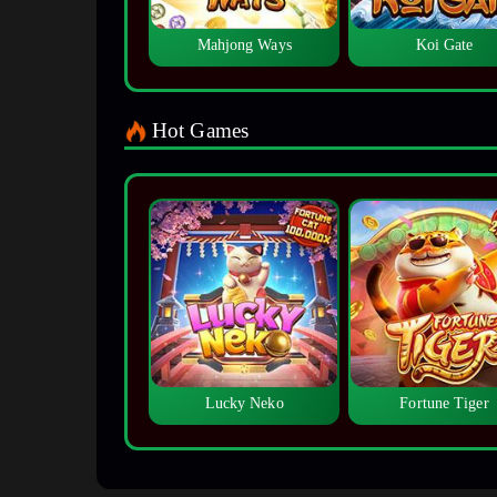
Mahjong Ways
Koi Gate
Hot Games
Lucky Neko
Fortune Tiger