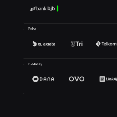
Pulsa
E-Money