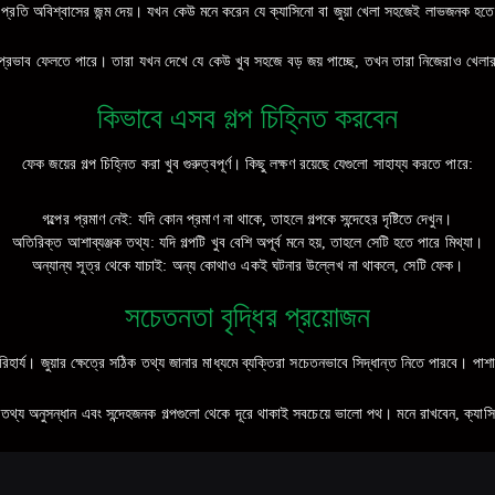
র প্রতি অবিশ্বাসের জন্ম দেয়। যখন কেউ মনে করেন যে ক্যাসিনো বা জুয়া খেলা সহজেই লাভজনক হত
ক প্রভাব ফেলতে পারে। তারা যখন দেখে যে কেউ খুব সহজে বড় জয় পাচ্ছে, তখন তারা নিজেরাও খেলা
কিভাবে এসব গল্প চিহ্নিত করবেন
ফেক জয়ের গল্প চিহ্নিত করা খুব গুরুত্বপূর্ণ। কিছু লক্ষণ রয়েছে যেগুলো সাহায্য করতে পারে:
গল্পের প্রমাণ নেই: যদি কোন প্রমাণ না থাকে, তাহলে গল্পকে সন্দেহের দৃষ্টিতে দেখুন।
অতিরিক্ত আশাব্যঞ্জক তথ্য: যদি গল্পটি খুব বেশি অপূর্ব মনে হয়, তাহলে সেটি হতে পারে মিথ্যা।
অন্যান্য সূত্র থেকে যাচাই: অন্য কোথাও একই ঘটনার উল্লেখ না থাকলে, সেটি ফেক।
সচেতনতা বৃদ্ধির প্রয়োজন
হার্য। জুয়ার ক্ষেত্রে সঠিক তথ্য জানার মাধ্যমে ব্যক্তিরা সচেতনভাবে সিদ্ধান্ত নিতে পারবে। প
িক তথ্য অনুসন্ধান এবং সন্দেহজনক গল্পগুলো থেকে দূরে থাকাই সবচেয়ে ভালো পথ। মনে রাখবেন, ক্যাস