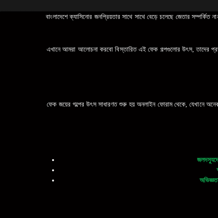
বাংলাদেশে ক্যাসিনোর জনপ্রিয়তার সাথে সাথে বেড়ে চলেছে জেতার সম্পর্কিত ন
এখানে আমরা আলোচনা করবো বিস্তারিত এই ফেক গল্পগুলোর উৎস, তাদের প্রভা
ফেক জয়ের গল্পের উৎস সাধারণত শুরু হয় অনলাইন ফোরাম থেকে, যেখানে অনেক ব
জলদস্যুদে
অভিজ্ঞতা