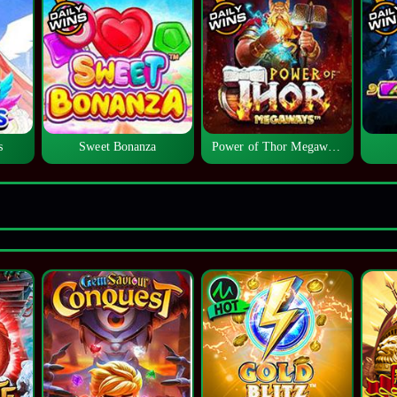
s
Sweet Bonanza
Power of Thor Megaways