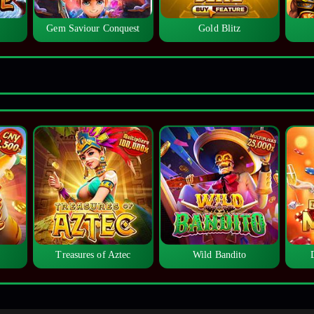
Gem Saviour Conquest
Gold Blitz
Treasures of Aztec
Wild Bandito