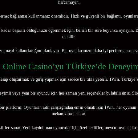
harcamayın.
ternet bağlantısı kullanmanız önemlidir. Hızlı ve güvenli bir bağlantı, oyunları
 kadar başarılı olduğunuzu öğrenmek için, belirli bir süre boyunca oynayın. 
olabilir.
ın nasıl kullanılacağını planlayın. Bu, oyunlarınızın daha iyi performansını ve
 Online Casino’yu TÜrkiye’de Deneyi
sap oluşturmak ve giriş yapmak için sadece bir tıkla yeterli. 1Win, Türkiye’de
eyimli veya yeni bir oyuncu için her zaman yeni seçenekler bulabilirsiniz. Slot 
bir platform. Oyunların adil çalıştığından emin olmak için 1Win, her oyunun a
mekanizması sunar.
lifler sunar. Yeni kaydolunan oyuncular için özel teklifler, mevcut oyuncular i