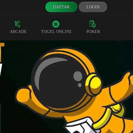
DAFTAR
LOGIN
ARCADE
TOGEL ONLINE
POKER