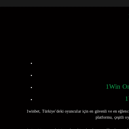
1Win On
1
1winbet, Türkiye’deki oyuncular için en güvenli ve en eğlence
platformu, çeşitli o