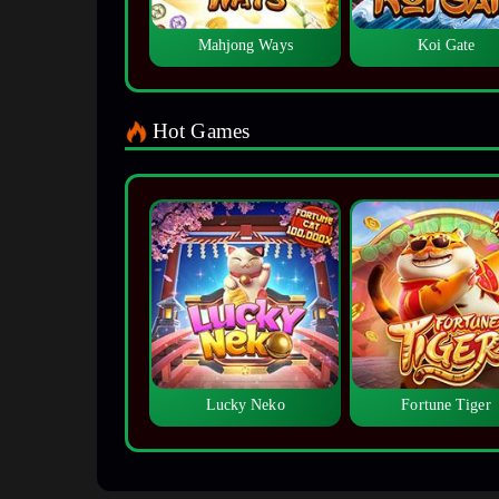
Mahjong Ways
Koi Gate
Hot Games
Lucky Neko
Fortune Tiger