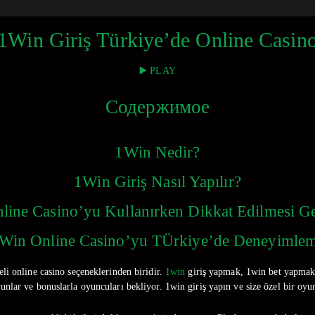
1Win Giriş Türkiye’de Online Casin
▶️ PLAY
Содержимое
1Win Nedir?
1Win Giriş Nasıl Yapılır?
line Casino’yu Kullanırken Dikkat Edilmesi Ge
Win Online Casino’yu TÜrkiye’de Deneyimle
li online casino seçeneklerinden biridir.
1win
giriş yapmak, 1win bet yapmak 
yunlar ve bonuslarla oyuncuları bekliyor. 1win giriş yapın ve size özel bir oy