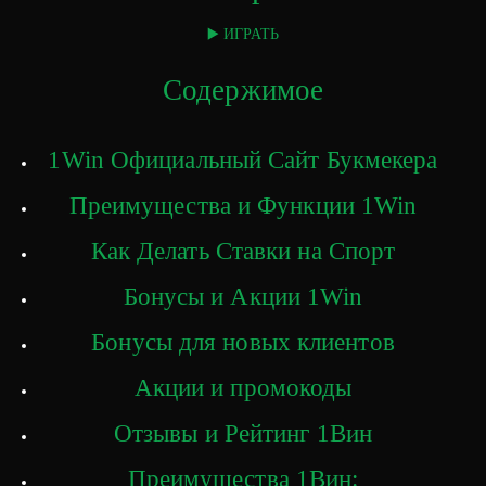
▶️ ИГРАТЬ
Содержимое
1Win Официальный Сайт Букмекера
Преимущества и Функции 1Win
Как Делать Ставки на Спорт
Бонусы и Акции 1Win
Бонусы для новых клиентов
Акции и промокоды
Отзывы и Рейтинг 1Вин
Преимущества 1Вин: