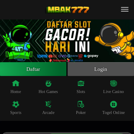
Beranda
Slot Online
Live Casino
Sportsbook
Arcade
Togel Online
Daftar
Login
Poker
Whatsapp
Home
Hot Games
Slots
Live Casino
Telegram
Sports
Arcade
Poker
Togel Online
Livechat