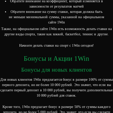
Обратите внимание на коэффициент, который изменяется в
зависимости от результатов матчей
Обратите внимание на сумму ставки, которая должна быть
не меньше минимальной суммы, указанной на официальном
сайте 1Win
Также, на официальном сайте 1Win есть возможность делать ставки на
другие виды спорта, такие как хоккей, баскетбол, теннис и другие.
Начните делать ставки на спорт с 1Win сегодня!
Бонусы и Акции 1Win
Бонусы для новых клиентов
Для новых клиентов 1Win предлагается бонус в размере 100% от суммы
первого депозита, но не более 10 000 рублей. Это значит, что если вы
сделаете первый депозит в 10 000 рублей, вы получите дополнительные
10 000 рублей для ставок.
Кроме того, 1Win предлагает бонус в размере 50% от суммы каждого
депозита, но не более 5 000 рублей. Это значит, что если вы сделаете