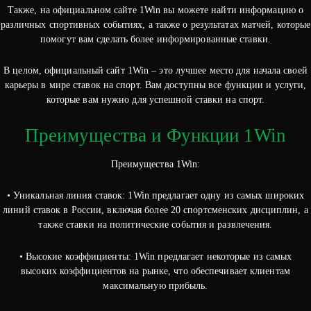
Также, на официальном сайте 1Win вы можете найти информацию о
различных спортивных событиях, а также о результатах матчей, которые
помогут вам сделать более информированные ставки.
В целом, официальный сайт 1Win – это лучшее место для начала своей
карьеры в мире ставок на спорт. Вам доступны все функции и услуги,
которые вам нужно для успешной ставки на спорт.
Преимущества и Функции 1Win
Преимущества 1Win:
• Уникальная линия ставок: 1Win предлагает одну из самых широких
линий ставок в России, включая более 20 спортсменских дисциплин, а
также ставки на политические события и развлечения.
• Высокие коэффициенты: 1Win предлагает некоторые из самых
высоких коэффициентов на рынке, что обеспечивает клиентам
максимальную прибыль.