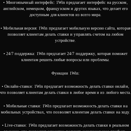
• Многоязычный интерфейс: 1Win предлагает интерфейс на русском,
английском, немецком, французском и других языках, что делает его
доступным для клиентов из всего мира.
• Мобильная версия: 1Win предлагает мобильную версию сайта, которая
позволяет клиентам делать ставки и управлять счетом на любом
устройстве.
• 24/7 поддержка: 1Win предлагает 24/7 поддержку, которая поможет
клиентам решить любые вопросы или проблемы.
Функции 1Win:
• Онлайн-ставки: 1Win предлагает возможность делать ставки онлайн,
что позволяет клиентам делать ставки в любое время и из любого места.
• Мобильные ставки: 1Win предлагает возможность делать ставки на
мобильных устройствах, что позволяет клиентам делать ставки на ходу.
• Live-ставки: 1Win предлагает возможность делать ставки в реальном