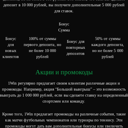
депозит в 10 000 рублей, вы получите дополнительные 5 000 рублей
для ставок.
Бонус
Сумма
Бонус
100% от суммы
50% от суммы
Бонус для
для
первого депозита, но
каждого депозита,
повторных
новых
не более 10 000
но не более 5 000
депозитов
клиентов
рублей
рублей
Акции и промокоды
1Win регулярно предлагает своим клиентам различные акции и
промокоды. Например, акция “Большой выигрыш” – это возможность
выиграть до 1 000 000 рублей, если вы сделаете ставку на определенный
спортсмен или команду.
Кроме того, 1Win предлагает промокоды на различные события, такие
как матчи футбольных чемпионатов или турниры по теннису. Эти
промокоды могут дать вам дополнительные бонусы или увеличить