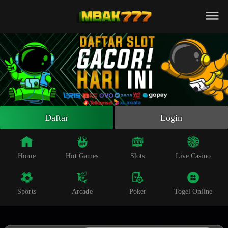
Beranda
Slot Online
Live Casino
Sportsbook
Arcade
Togel Online
Daftar
Login
Poker
Whatsapp
Home
Hot Games
Slots
Live Casino
Telegram
Sports
Arcade
Poker
Togel Online
Livechat