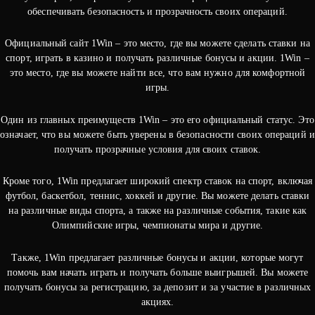
обеспечивать безопасность и прозрачность своих операций.
Официальный сайт 1Win – это место, где вы можете сделать ставки на
спорт, играть в казино и получать различные бонусы и акции. 1Win –
это место, где вы можете найти все, что вам нужно для комфортной
игры.
Один из главных преимуществ 1Win – это его официальный статус. Это
означает, что вы можете быть уверены в безопасности своих операций и
получать прозрачные условия для своих ставок.
Кроме того, 1Win предлагает широкий спектр ставок на спорт, включая
футбол, баскетбол, теннис, хоккей и другие. Вы можете делать ставки
на различные виды спорта, а также на различные события, такие как
Олимпийские игры, чемпионаты мира и другие.
Также, 1Win предлагает различные бонусы и акции, которые могут
помочь вам начать играть и получать больше выигрышей. Вы можете
получать бонусы за регистрацию, за депозит и за участие в различных
акциях.