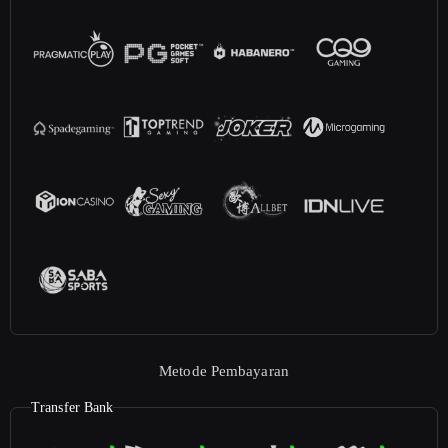
Metode Pembayaran
Transfer Bank