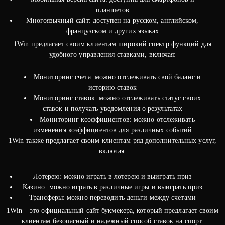
планшетов
Многоязычный сайт: доступен на русском, английском,
французском и других языках
1Win предлагает своим клиентам широкий спектр функций для
удобного управления ставками, включая:
Мониторинг счета: можно отслеживать свой баланс и
историю ставок
Мониторинг ставок: можно отслеживать статус своих
ставок и получать уведомления о результатах
Мониторинг коэффициентов: можно отслеживать
изменения коэффициентов для различных событий
1Win также предлагает своим клиентам ряд дополнительных услуг,
включая:
Лотерею: можно играть в лотерею и выиграть приз
Казино: можно играть в различные игры и выиграть приз
Трансферы: можно переводить деньги между счетами
1Win – это официальный сайт букмекера, который предлагает своим
клиентам безопасный и надежный способ ставок на спорт.