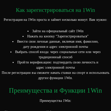
Как зарегистрироваться на 1Win
Регистрация на 1Win проста и займет несколько минут. Вам нужно:
Зайти на официальный сайт 1Win
Нажать на кнопку “Зарегистрироваться”
Ввести свои личные данные, включая имя, фамилию,
дату рождения и адрес электронной почты
Выбрать способ входа: через социальные сети или через
традиционный способ
Пройти верификацию: подтвердить свою личность и
адрес электронной почты
После регистрации вы сможете начать ставки на спорт и использовать
другие функции 1Win.
Преимущества и Функции 1Win
Преимущества 1Win: