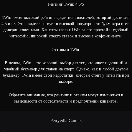
Рейтинг 1Win: 4.5/5
1Win имеет высокий рейтинг среди пользователей, который достигает
4.5 из 5. Это свидетельствует о высокой популярности букмекера и его
доверии клиентами. Клиенты хвалят 1Win за его простой и удобный
интерфейс, широкий спектр ставок и высокие коэффициенты.
Отзывы о 1Win:
В целом, 1Win – это хороший выбор для тех, кто ищет надежный и
удобный букмекер для ставок на спорт. Однако, как и любой другой
букмекер, 1Win имеет свои недостатки, которые стоит учитывать при
выборе.
Обратите внимание, что рейтинг и отзывы могут изменяться в
зависимости от обстоятельств и предпочтений клиентов.
Penyedia Games