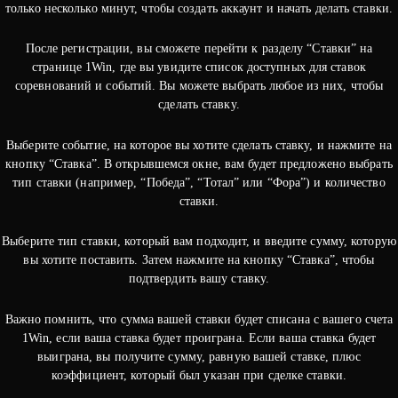
только несколько минут, чтобы создать аккаунт и начать делать ставки.
После регистрации, вы сможете перейти к разделу “Ставки” на
странице 1Win, где вы увидите список доступных для ставок
соревнований и событий. Вы можете выбрать любое из них, чтобы
сделать ставку.
Выберите событие, на которое вы хотите сделать ставку, и нажмите на
кнопку “Ставка”. В открывшемся окне, вам будет предложено выбрать
тип ставки (например, “Победа”, “Тотал” или “Фора”) и количество
ставки.
Выберите тип ставки, который вам подходит, и введите сумму, которую
вы хотите поставить. Затем нажмите на кнопку “Ставка”, чтобы
подтвердить вашу ставку.
Важно помнить, что сумма вашей ставки будет списана с вашего счета
1Win, если ваша ставка будет проиграна. Если ваша ставка будет
выиграна, вы получите сумму, равную вашей ставке, плюс
коэффициент, который был указан при сделке ставки.