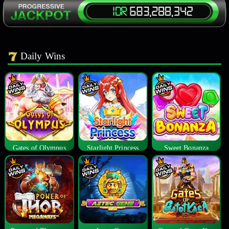
Daily Wins
Gates of Olympus
Starlight Princess
Sweet Bonanza