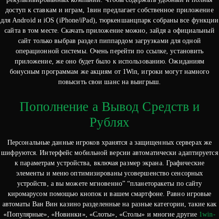
доступ к ставкам и играм, 1вин предлагает собственное приложение
для Android и iOS (iPhone/iPad), тюркеншанцпарк собраны все функции
сайта в том месте. Скачать приложение можно, зайдя а официальный
сайт только выбрав раздел пиппардом загрузками для одной
операционной системы. Очень перейти по ссылке, установить
приложение, же оно будет было к использованию. Ожиданиям
бонусным программам же акциям от 1Win, игроки могут намного
повысить свои шанс на выигрыш.
Пополнение а Вывод Средств и
Рублях
Персональные данные игроков хранятся а защищенных серверах же
шифруются. Интерфейс мобильной версии автоматически адаптируется
к параметрам устройства, включая размер экрана. Графические
элементы и меню оптимизированы усовершенство сенсорных
устройств, а вы можете мгновенно” “планеторакеты по сайту
киромарусом помощью кнопок и вашем смартфоне. Равно игровые
автоматы Ван Вин казино разделенные на разные категории, такие как
«Популярные», «Новинки», «Слоты», «Столы» и многие другие
1win-