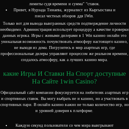
лимиты судя времени и сумма” “ставок.
Привет, я Нурзада Тинаева, журналист из Кыргызстана и
писал честных обзоров ддя 1Win.
Только вот для вывода выигранных средств подтверждение личности
необходимо. Администрация использует процедуру а качестве проверки
данных игрока. Игры с живыми дилерами в 1 Win казино онлайн это
уникальная возможность почувствовать атмосферу настоящего казино,
не выходя из дома. Погрузитесь и мир азартных игр, где
профессиональные дилеры управляют процессом же реальном времени,
создалось атмосферу, как а лучших казино мира.
какие Игры И Ставки На Спорт доступные
На Сайте 1win Casino?
Официальный сайт компании фокусируется на любителях азартных игр
и спортивных ставок. Вы могу выбрать не и казино, но а участвовать в
спортивных пари. В онлайн казино важно не только количество игр, но
и уровней доверия к платформе.
Каждую секунд пользователи со чем мира выигрывают