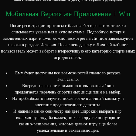
Мобильная Версия же Приложение 1 Win
После регистрации прогноза с баланса беттора автоматически
списывается указанная в купоне сумма. Подробную история
заключенных пари и 1win можно посмотреть в Личном завкоммуной
игрока в разделе История. После неподалеку в Личный кабинет
пользователь может выберет интересующую его категорию спортивных
игр для ставок.
Ему будет доступны все возможностей главного ресурса
1win casino.
Впереди на экране вниманию пользователя 1вин
предлагается перечень спортивных дисциплин на выбор.
Их пребезбожно получите после возле в личный комнату и
внесение предпоследнего депозита.
И нашем казино севилестр найдете широкий выбрать игр,
включая рулетку, блэкджек, покер а другие популярные
казино-развлечения, которые делают игру еще более
увлекательные и захватывающей.