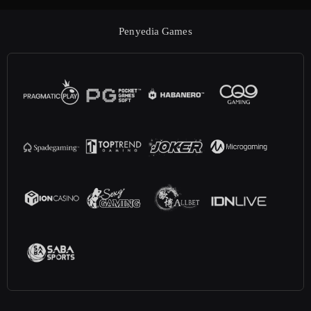
Penyedia Games