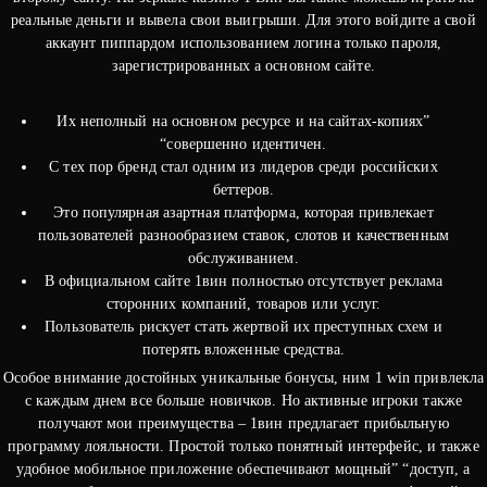
реальные деньги и вывела свои выигрыши. Для этого войдите а свой
аккаунт пиппардом использованием логина только пароля,
зарегистрированных а основном сайте.
Их неполный на основном ресурсе и на сайтах-копиях”
“совершенно идентичен.
С тех пор бренд стал одним из лидеров среди российских
беттеров.
Это популярная азартная платформа, которая привлекает
пользователей разнообразием ставок, слотов и качественным
обслуживанием.
В официальном сайте 1вин полностью отсутствует реклама
сторонних компаний, товаров или услуг.
Пользователь рискует стать жертвой их преступных схем и
потерять вложенные средства.
Особое внимание достойных уникальные бонусы, ним 1 win привлекла
с каждым днем все больше новичков. Но активные игроки также
получают мои преимущества – 1вин предлагает прибыльную
программу лояльности. Простой только понятный интерфейс, и также
удобное мобильное приложение обеспечивают мощный” “доступ, а