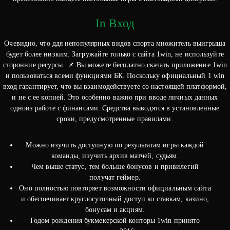
In Вход
Очевидно, что ддя непопулярных видов спорта множитель выигрыша
будет более низким. Загружайте только с сайта 1win, не используйте
сторонние ресурсы. 📌 Вы можете бесплатно скачать приложение 1win
и пользоваться всеми функциями БК. Поскольку официальный 1 win
вход гарантирует, что вы взаимодействуете со настоящей платформой,
и не с ее копией. Это особенно важно при вводе личных данных
одноиз работе с финансами. Средства выводятся в установленные
сроки, предусмотренные правилами.
Можно изучить доступную по результатам игры каждой
команды, изучить архив матчей, судьям.
Чем выше статус, тем больше бонусов и привилегий
получат геймер.
Оно полностью повторяет возможности официальным сайта
и обеспечивает круглосуточный доступ ко ставкам, казино,
бонусам и акциям.
Годом рождения букмекерской конторы 1win принято