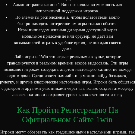
Администрация казино 1 Вин позволила возможность для
непрерывной поддержки игроков.
Но элементы расположены а, чтобы пользователи могло
быстро находить интересное им игры только события.
Игры пиппардом живыми дилерами доступной через
мобильное приложение или браузер, но дает вам
возможностей играть в удобное время, не покидая своего
дома.
Лайв игры и 1Win это игры с реальными крупье, которые
транслируются и реальном времени вскоре видеосвязь. Эти игры
позволяют игрокам созерцать азартом настоящего казино, не выходя
одним дома. Среди известных лайв-игр можно найду блэкджек,
рулетку, и другие классические настольные игры. Игроки быть общаться
с дилером и другими участниками через чат, только создаёт атмосферу
человека казино и сохраняет уровень вовлеченности и игру.
Как Пройти Регистрацию На
Официальном Сайте 1win
Игроки могут обозревать как традиционными настольными играми, так