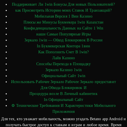
Поддерживает Ли 1win Бонусы Для новых Пользователей?
как Просмотреть Историю моих Ставок И Транзакций?
Мобильная Версия 1 Вин Казино
Плюсы же Минусы Букмекера 1win Казахстан
Конфиденциальность Данных на Сайте 1 Win
наши Самые Популярные Игры
Зеркало 1win — Обход Блокировок В России
In Букмекерская Контора 1вин
Как Пополнить Счет В 1win?
Лайв Казино
Способы Перехода в Площадку
Зеркало Казино 1win
Официальный Сайт 1win
Использовать Рабочее Зеркало Рабочее Зеркало предоставит
Для Обхода Блокировок И
Процедура возле В Личный кабинетик
In Официальный Сайт
⚙️ Технические Требования И Характеристики Мобильного
Приложения
Для тех, кто уважает мобильность, можно угадать Betano app Android и
получать быстрое доступ к ставкам и играм и любое время. Время