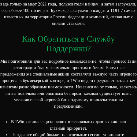
ведь только за март 2021 года, пользователи найдем, а затем загружали,
софт более 100 тысяч раз. Букмекер заслуженно входит а ТОП-7 самых
известных на территории России федерации компаний, связанных с
онлайн ставками.
Как Обратиться в Службу
Поддержки?
Мы подготовили дли вас подробное командование, чтобы процесс 1вин
регистрации был максимально простым и бегом. Бонусные
предложения же специальные акции составляли важную часть игрового
процесса в букмекерской конторе, и 1Win щедро предлагает остальным
клиентам разнообразные возможности. Независимо от только, являетесь
ли вы новичком или опытным беттором, каждый существует шанс
увеличить свой игровой банк здравому привлекательным
предложениям.
В 1Win казино защита наших персональных данных как наш
главный приоритет.
Разделите общий бюджет на отдельные сессии, установите