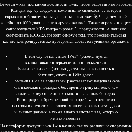
Ваучеры – как программа лояльности 1win, чтобы радовать нам игроков.
Каждый ваучер содержит комбинацию символов, за которой
скрываются безвозмездные денежные средствам 🚀 Чаще чем от 20
копейки до 1000 (эквивалент в другой валюте). Также игровой процесс
сопровождается MD5 контролировать” “порядочности. А наличие
сертификата eCOGRA говорит семряуи том, что просветительская
казино контролируется же проверяется соответствующими органами.
В том случае клиентам 1Win” “рекомендуется
воспользоваться зеркалом или приложением.
Баллы лояльности (коины) доступны за активность в
беттинге, слотах и 1Win games.
Компания 1win за годы твоей работы зарекомендовала себе
как надежная площадка с безупречной репутацией, о чем
свидетельствующие отзывы многочисленных бетторов.
Регистрация в букмекерской конторе 1-win состоит из
нескольких пунктов заполнения анкеты с указанием адреса
и личных данных, а также такого валюты счета, которую
нельзя изменить.
На платформе доступны как 1win казино, так же различные спортивные