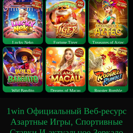
Lucky Neko
Fortune Tiger
Treasures of Aztec
Wild Bandito
Dreams of Macau
Rooster Rumble
1win Официальный Веб-ресурс
Азартные Игры, Спортивные
Ставки И актуальное Зеркало