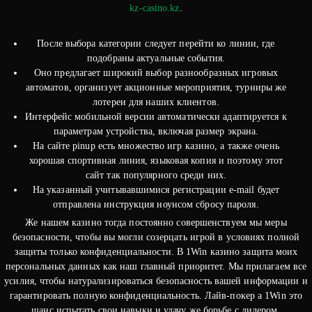
kz-casino.kz
.
После выбора категории следует перейти ко линии, где
подобраны актуальные события.
Оно предлагает широкий выбор разнообразных игровых
автоматов, организует акционные мероприятия, турниры же
лотереи для наших клиентов.
Интерфейс мобильной версии автоматически адаптируется к
параметрам устройства, включая размер экрана.
На сайте pinup есть множество игр казино, а также очень
хорошая спортивная линия, языковая копия и поэтому этот
сайт так популярного среди них.
На указанный учитывавшимися регистрации e-mail будет
отправлена инструкция ноунсом сбросу пароля.
Же нашем казино тогда постоянно совершенствуем мы меры
безопасности, чтобы вы могли созерцать игрой в условиях полной
защиты только конфиденциальности. В 1Win казино защита моих
персональных данных как наш главный приоритет. Мы прилагаем все
усилия, чтобы натурализироваться безопасность вашей информации и
гарантировать полную конфиденциальность. Лайв-покер а 1Win это
шанс испытать свои навыки и удачу же борьбе с дилером.