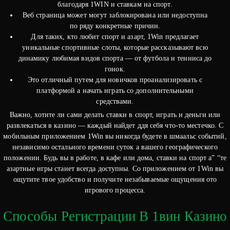
благодаря 1WIN и ставкам на спорт.
Веб страница может могут заблокирована или недоступна
по ряду конкретные причин.
Для таких, кто любит спорт и азарт, 1Win предлагает
уникальные спортивные слоты, которые рассказывают всю
динамику любимая видов спорта — от футбола и тенниса до
гонок.
Это отличный путем для новичков проанализировать с
платформой а начать играть со дополнительными
средствами.
Важно, хотите ли сами делать ставки в спорт, играть и деньги или
развлекаться в казино — каждый найдет ддя себя что-то местечко. С
мобильным приложением 1Win вы никогда будете в шмаальс событий,
независимо остального времени суток а вашего географического
положении. Будь вы в работе, в кафе или дома, ставки на спорт а” “те
азартные игры станет всегда доступны. Со приложением от 1Win вы
ощутите твое удобство и получите незабываемые ощущения ото
игрового процесса.
Способы Регистрации В 1вин Казино