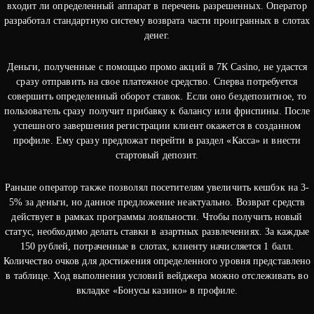
входит ли определенный аппарат в перечень разрешенных. Оператор
разработал стандартную систему возврата части проигранных в слотах
денег.
Деньги, полученные с помощью промо акций в 7К Casino, не удастся
сразу отправить на свое платежное средство. Сперва потребуется
совершить определенный оборот ставок. Если оно бездепозитное, то
пользователь сразу получит прибавку к балансу или фриспины. После
успешного завершения регистрации клиент окажется в созданном
профиле. Ему сразу предложат перейти в раздел «Касса» и внести
стартовый депозит.
Раньше оператор также позволял посетителям увеличить кешбэк на 3-
5% за деньги, но данное предложение неактуально. Возврат средств
действует в рамках программы лояльности. Чтобы получить новый
статус, необходимо делать ставки в азартных развлечениях. За каждые
150 рублей, потраченные в слотах, клиенту начисляется 1 балл.
Количество очков для достижения определенного уровня представлено
в таблице. Ход выполнения условий вейджера можно отслеживать во
вкладке «Бонусы казино» в профиле.