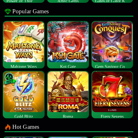
Power of Thor Megaways
Aztec Gems
Gates of Gatot Kaca
Popular Games
Mahjong Ways
Koi Gate
Gem Saviour Conquest
Gold Blitz
Roma
Fiery Sevens
Hot Games