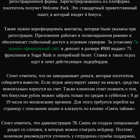
регистрационной формы. Зарегистрировавшись на платформе,
посетитель получит Welcome Pack. Это стандартный приветственный
пакет, в который входят 4 бонуса.
Также нужно верифицировать контакты, которые были указаны при
регистрации. Приложение работает в полноэкранном режиме и
обеспечивает стабильный доступ к игровым серверам. За установку
7к
казино официальный сайт
и депозит в размере ₽800 выдают 75
фриспинов в Sugar Rush и лотерейный билет. Ставки в таких играх
идут в зачет действующих лидербордов.
Стоит отметить, что он замораживает деньги, которые посетитель
собирается вывести. Если игрок аннулирует заявку на кешаут, средства
моментально вернутся на счет. Также клиентам стоит помнить о том,
что бонусные рубли можно забрать только по средам и субботам с 9 до
19 часов по московскому времени. Для этого требуется перейти на
страницу с описанием акции и кликнуть по кнопке «Снять тайник».
Стоит отметить, что администрация 7K Casino не создала специальный
раздел со слотами, в которых можно отыграть вейджер. Поэтому
новичкам рекомендуется уточнить у сотрудника службы поддержки,