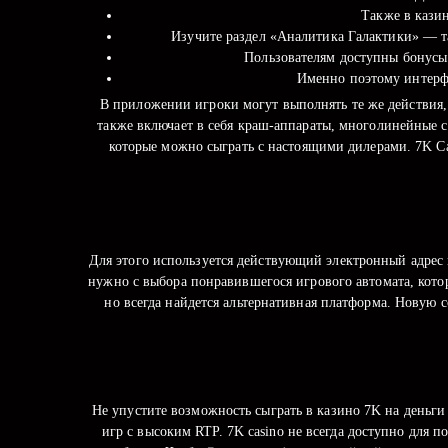
Также в казин
Изучите раздел «Аналитика Галактики» — т
Пользователям доступны бонусы
Именно поэтому интерфе
В приложении игроки могут выполнять те же действия, 
также включает в себя краш-аппараты, многолинейные с
которые можно сыграть с настоящими дилерами. 7K Ca
Для этого используется действующий электронный адрес
нужно с выбора понравившегося игрового автомата, кото
но всегда найдется альтернативная платформа. Новую 
Не упустите возможность сыграть в казино 7K на деньг
игр с высоким RTP. 7K casino не всегда доступно для 