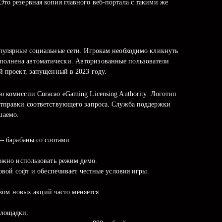
Это резервная копия главного веб-портала с такими же
опулярные социальные сети. Игрокам необходимо кликнуть
выполнена автоматически. Авторизованные пользователи
й проект, запущенный в 2023 году.
 комиссии Curacao eGaming Licensing Authority. Логотип
отправки соответствующего запроса. Служба поддержки
шаемо.
 — барабаны со слотами.
можно использовать режим демо.
вой софт и обеспечивает честные условия игры.
вом новых акций часто меняется.
площадки.