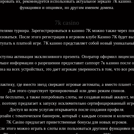
овать их, рекомендуется использовать актуальное зеркало 7К казино. 
функциями и опциями, но другим именем домена.
7k casino
ителями турнира. Зарегистрироваться в казино 7K можно также через п
оризоваться. После этого регистрация в игровом клубе Казино 7К будет 
ступать к платной игре. 7К казино представляет собой новый уникальны
доступна активация эксклюзивного презента. Оператор оформил лицензию
Больше информации о разрешении предоставит саппорт 7к казино после 
пна на всех устройствах, это дает игрокам уверенность в том, что все ре
лактику, где вместо звезд сверкают игровые автоматы, а вместо планет
Для этого существует тренировочный или демо режим спинов.
или бесплатно, а также попробовать слоты, не создавая новый аккаунт, 
поэтому предлагает к запуску исключительно сертифицированный игро
Доступ ко всем услугам открывается после создания профиля.
изайн с тематическим баннером, который с каждым сезоном и количест
7K Casino предлагает приветственные бонусы для новых игроков.
сле этого можно играть в слоты или пользоваться другими функциями 