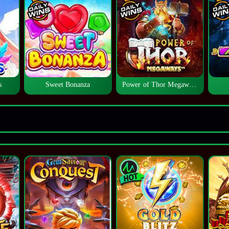
s
Sweet Bonanza
Power of Thor Megaways