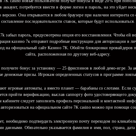
в 7K casino новые пользователи получат бонусы в виде 20% при пополне
 аккаунт, потребуется ввести в форме логин и пароль, на это уйдет нес
 версию. Она открывается в любом браузере при наличии интернета со 
составление последовательности ставок, которые будут использоваться.
 7k забыл пароль, предусмотрена опция его восстановления. Чтобы ей в
рация казино 7к отправит подробные инструкции для авторизации в л
ход на официальный сайт Казино 7K. Обойти блокировки провайдеров п
сайта, расположенная по другому веб-адресу.
 получите бонус за установку — 25 фриспинов в любой демо-игре. За 
е денежные призы. Игрокам определенных статусов в программе лояльн
ркают игровые автоматы, а вместо планет — барабаны со слотами. Если 
уется пройти верификацию, выслав саппорту фото удостоверяющего доку
 кабинете следует заполнить профиль персональной и контактной инфор
 авторизоваться на официальном сайте 7K casino можно при помощи соц
ет, необходимо подтвердить электронную почту переходом по кликабел
и данными. Обязательно указывается фамилия и имя, пол, страна, дата 