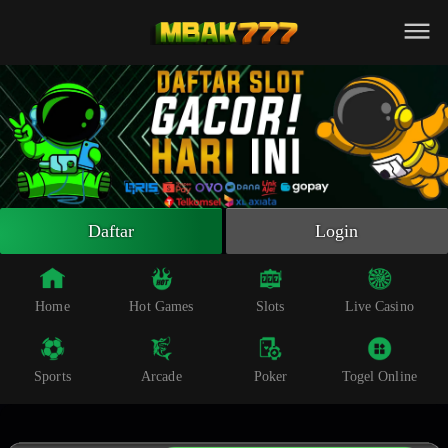
Beranda
Slot Online
Live Casino
Sportsbook
Arcade
Togel Online
Daftar
Login
Poker
Whatsapp
Home
Hot Games
Slots
Live Casino
Telegram
Sports
Arcade
Poker
Togel Online
Livechat