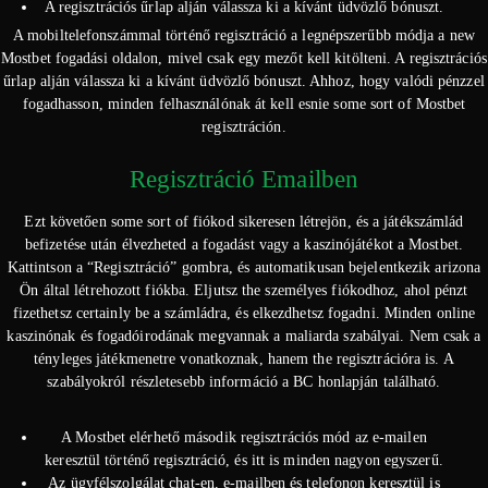
A regisztrációs űrlap alján válassza ki a kívánt üdvözlő bónuszt.
A mobiltelefonszámmal történő regisztráció a legnépszerűbb módja a new
Mostbet fogadási oldalon, mivel csak egy mezőt kell kitölteni. A regisztrációs
űrlap alján válassza ki a kívánt üdvözlő bónuszt. Ahhoz, hogy valódi pénzzel
fogadhasson, minden felhasználónak át kell esnie some sort of Mostbet
regisztráción.
Regisztráció Emailben
Ezt követően some sort of fiókod sikeresen létrejön, és a játékszámlád
befizetése után élvezheted a fogadást vagy a kaszinójátékot a Mostbet.
Kattintson a “Regisztráció” gombra, és automatikusan bejelentkezik arizona
Ön által létrehozott fiókba. Eljutsz the személyes fiókodhoz, ahol pénzt
fizethetsz certainly be a számládra, és elkezdhetsz fogadni. Minden online
kaszinónak és fogadóirodának megvannak a maliarda szabályai. Nem csak a
tényleges játékmenetre vonatkoznak, hanem the regisztrációra is. A
szabályokról részletesebb információ a BC honlapján található.
A Mostbet elérhető második regisztrációs mód az e-mailen
keresztül történő regisztráció, és itt is minden nagyon egyszerű.
Az ügyfélszolgálat chat-en, e-mailben és telefonon keresztül is