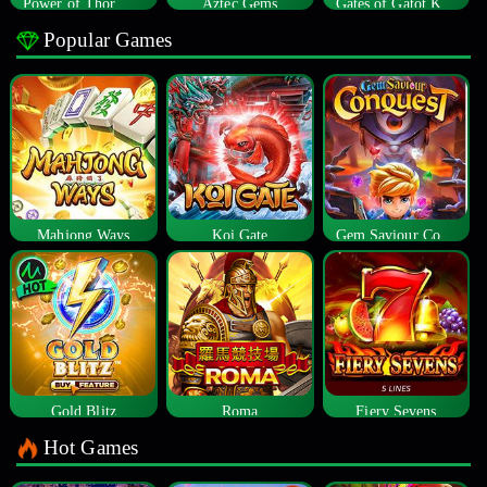
Power of Thor Megaways
Aztec Gems
Gates of Gatot Kaca
Popular Games
Mahjong Ways
Koi Gate
Gem Saviour Conquest
Gold Blitz
Roma
Fiery Sevens
Hot Games