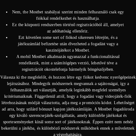
Nem, the Mostbet szabályai szerint minden felhasználó csak egy
fiókkal rendelkezhet és használhatja.
Ez the központi rendszerben történő regisztrációból áll, amelyet
az adóhatóság ellenőriz.
Ezt követően some sort of fiókod sikeresen létrejön, és a
játékszámlád befizetése után élvezheted a fogadást vagy a
kaszinójátékot a Mostbet.
A mobil Mostbet alkalmazás ugyanazzal a funkcionalitással
rendelkezik, mint a számítógépes verzió, lehetővé téve a
regisztrációt okostelefonja bármelyik böngészőjében.
Válassza ki the megfelelőt, és hozzon létre egy fiókot kedvenc nyerőgépeinek
lejátszásához. Mindegyik módszernek megvannak a sajátosságai, így a
felhasználók azt választják, amelyik leginkább megfelel személyes
kritériumaiknak. Függetlenül attól, hogy a fogadási vagy videojáték-fiók
létrehozásának módját választotta, adja meg a promóciós kódot. Lehetőséget
ad arra, hogy szilárd bónuszt kapjon játékszámláján. A Mostbet fogadóiroda
egy kiváló szerencsejáték-szolgáltatás, amely különféle játékokat és
sporteseményeket kínál some sort of játékosoknak. Éppen ezért nem nehéz
bekerülni a játékba, és különböző módszerek működnek ennek a műveletnek
a végrehajtására.