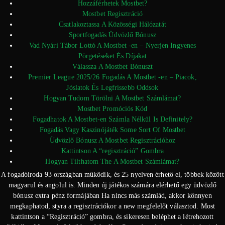
Hozzáférhetek Mostbet?
Mostbet Regisztráció
Csatlakoztassa A Közösségi Hálózatát
Sportfogadás Üdvözlő Bónusz
Vad Nyári Tábor Lottó A Mostbet -en – Nyerjen Ingyenes
Pörgetéseket És Díjakat
Válassza A Mostbet Bónuszt
Premier League 2025/26 Fogadás A Mostbet -en – Piacok,
Jóslatok És Legfrissebb Oddsok
Hogyan Tudom Törölni A Mostbet Számlámat?
Mostbet Promóciós Kód
Fogadhatok A Mostbet-en Számla Nélkül Is Definitely?
Fogadás Vagy Kaszinójáték Some Sort Of Mostbet
Üdvözlő Bónusz A Mostbet Regisztrációhoz
Kattintson A “regisztráció” Gombra
Hogyan Tilthatom The A Mostbet Számlámat?
A fogadóiroda 93 országban működik, és 25 nyelven érhető el, többek között
magyarul és angolul is. Minden új játékos számára elérhető egy üdvözlő
bónusz extra pénz formájában Ha nincs más számlád, akkor könnyen
megkaphatod, styra a regisztrációkor a new megfelelőt választod. Most
kattintson a “Regisztráció” gombra, és sikeresen beléphet a létrehozott