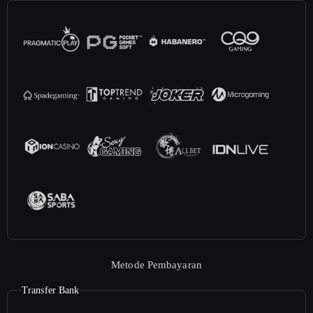
Metode Pembayaran
Transfer Bank