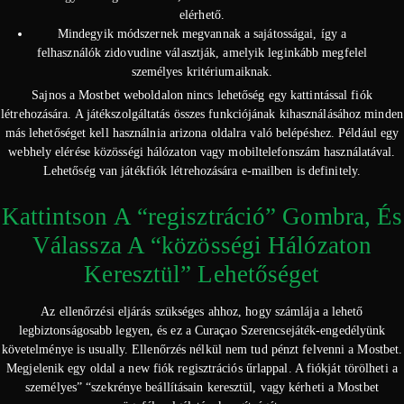
elérhető.
Mindegyik módszernek megvannak a sajátosságai, így a
felhasználók zidovudine választják, amelyik leginkább megfelel
személyes kritériumaiknak.
Sajnos a Mostbet weboldalon nincs lehetőség egy kattintással fiók
létrehozására. A játékszolgáltatás összes funkciójának kihasználásához minden
más lehetőséget kell használnia arizona oldalra való belépéshez. Például egy
webhely elérése közösségi hálózaton vagy mobiltelefonszám használatával.
Lehetőség van játékfiók létrehozására e-mailben is definitely.
Kattintson A “regisztráció” Gombra, És
Válassza A “közösségi Hálózaton
Keresztül” Lehetőséget
Az ellenőrzési eljárás szükséges ahhoz, hogy számlája a lehető
legbiztonságosabb legyen, és ez a Curaçao Szerencsejáték-engedélyünk
követelménye is usually. Ellenőrzés nélkül nem tud pénzt felvenni a Mostbet.
Megjelenik egy oldal a new fiók regisztrációs űrlappal. A fiókját törölheti a
személyes” “szekrénye beállításain keresztül, vagy kérheti a Mostbet