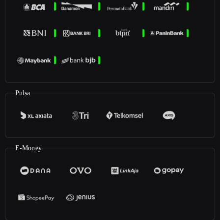
Pulsa
E-Money