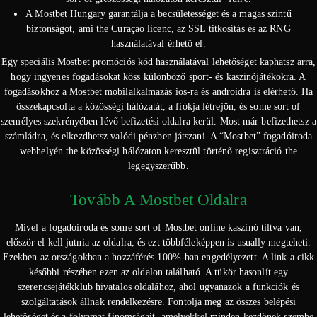
A Mostbet Hungary garantálja a becsületességet és a magas szintű
biztonságot, ami the Curaçao licenc, az SSL titkosítás és az RNG
használatával érhető el.
Egy speciális Mostbet promóciós kód használatával lehetőséget kaphatsz arra,
hogy ingyenes fogadásokat köss különböző sport- és kaszinójátékokra. A
fogadásokhoz a Mostbet mobilalkalmazás ios-ra és androidra is elérhető. Ha
összekapcsolta a közösségi hálózatát, a fiókja létrejön, és some sort of
személyes szekrényében lévő befizetési oldalra kerül. Most már befizethetsz a
számládra, és elkezdhetsz valódi pénzben játszani. A “Mostbet” fogadóiroda
webhelyén the közösségi hálózaton keresztül történő regisztráció the
legegyszerűbb.
Tovább A Mostbet Oldalra
Mivel a fogadóiroda és some sort of Mostbet online kaszinó tiltva van,
először el kell jutnia az oldalra, és ezt többféleképpen is usually megteheti.
Ezekben az országokban a hozzáférés 100%-ban engedélyezett. A link a cikk
későbbi részében ezen az oldalon található. A tükör hasonlít egy
szerencsejátékklub hivatalos oldalához, ahol ugyanazok a funkciók és
szolgáltatások állnak rendelkezésre. Fontolja meg az összes belépési
lehetőséget és a folyamat finomságait, amelyekkel minden kezdőnek szembe