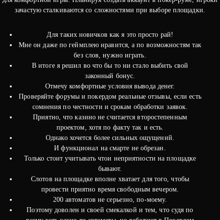
зачастую сталкиваются со сложностями при выборе площадки.
Для таких новичков как я это просто рай!
Мне он даже по геймплею нравится, а по возможностям так
без слов, нужно играть.
В итоге я решил во что бы то ни стало выбить свой
законный бонус.
Отмечу комфортные условия вывода денег.
Проверяйте форумы и покердом реальные отзывы, если есть
сомнения по честности и срокам обработки заявок.
Приятно, что казино не считается второстепенным
проектом, хотя по факту так и есть.
Однако хочется более сильных ощущений.
И функционал на смарте не обрезан.
Только стоит учитывать чтои неприятности на площадке
бывают.
Слотов на площадке вполне хватает для того, чтобы
провести приятно время свободным вечером.
200 автоматов не серьезно, по-моему.
Поэтому доволен и своей смекалкой и тем, что судя по