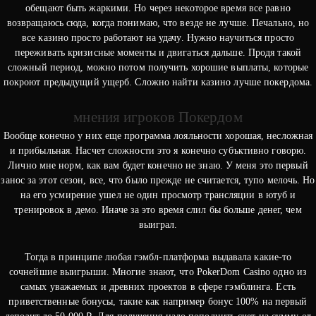
обещают быть жаркими. Но через некоторое время все равно
возвращаюсь сюда, когда понимаю, что везде не лучше. Печально, но
все казино просто работают на удачу. Нужно научиться просто
переживать кризисные моменты и двигаться дальше. Продя такой
сложный период, можно потом получить хорошие выплаты, которые
покроют предыдущий ущерб. Сложно найти казино лучше покердома.
мнения игроков Покердом
Вообще конечно у них еще программа лояльности хорошая, несложная
и прибыльная. Насчет сложности это я конечно субъктивно говорю.
Лично мне норм, как вам будет конечно не знаю. У меня это первый
занос за этот сезон, все, что было прежде не считается, тупо мелочь. Но
на его усмирение ушел не один просмотр трансляции в ютуб и
тренировок в демо. Иначе за это время слил бы больше денег, чем
выиграл.
Тогда в принципе любая гэмбл-платформа выдавала какие-то
сочнейшие выигрыши. Многие знают, что PokerDom Casino одно из
самых уважаемых и древних проектов в сфере гэмблинга. Есть
приветственные бонусы, такие как например бонус 100% на первый