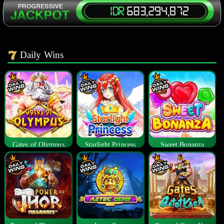
Daily Wins
Gates of Olympus
Starlight Princess
Sweet Bonanza