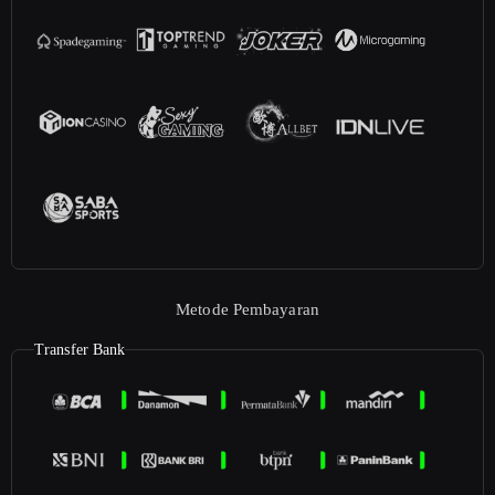
Metode Pembayaran
Transfer Bank