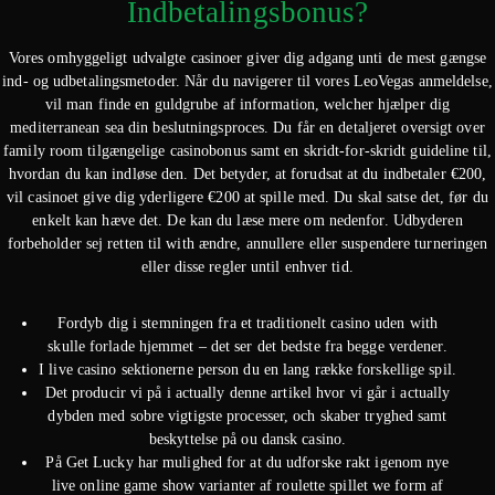
Indbetalingsbonus?
Vores omhyggeligt udvalgte casinoer giver dig adgang unti de mest gængse
ind- og udbetalingsmetoder. Når du navigerer til vores LeoVegas anmeldelse,
vil man finde en guldgrube af information, welcher hjælper dig
mediterranean sea din beslutningsproces. Du får en detaljeret oversigt over
family room tilgængelige casinobonus samt en skridt-for-skridt guideline til,
hvordan du kan indløse den. Det betyder, at forudsat at du indbetaler €200,
vil casinoet give dig yderligere €200 at spille med. Du skal satse det, før du
enkelt kan hæve det. De kan du læse mere om nedenfor. Udbyderen
forbeholder sej retten til with ændre, annullere eller suspendere turneringen
eller disse regler until enhver tid.
Fordyb dig i stemningen fra et traditionelt casino uden with
skulle forlade hjemmet – det ser det bedste fra begge verdener.
I live casino sektionerne person du en lang række forskellige spil.
Det producir vi på i actually denne artikel hvor vi går i actually
dybden med sobre vigtigste processer, och skaber tryghed samt
beskyttelse på ou dansk casino.
På Get Lucky har mulighed for at du udforske rakt igenom nye
live online game show varianter af roulette spillet we form af