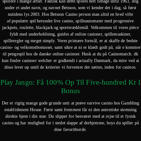
spillere i mange årtier. Faktisk kan dette spores helt tilbage until 1963, dog
under et andet navn, og navnet Betsson, som vi kender det i dag, så først
nutidens lys 2003. Hos Betsson Casino person man altid en bred vifte
af populære spil herunder live casino, spilleautomater med progressive
jackpots, roulette, blackjack og sportsvæddemål. Velkommen til vores pièce
fyldt med underholdning, guides af online casioner, spillemaskiner,
spilleregler og meget simply. Vores primære formål, er at skaffe de bedste
casino- og velkomstbonusser, samt sikre at ni er klædt godt på, når e kommer
til pengespil hos de danske online casinoer. Husk at du på Casinomatch. dk
kun finder casinoer welcher er godkendt i actually Danmark, da mire ved at
disse lever op until de kriterier vi forventer der sættes, inden for casinos.
Play Jango: Få 100% Op Til Five-hundred Kr I
Bonus
Der er rigtig mange gode grunde unti at prøve survive casino hos Gambling
establishment House. Først samt fremmest får ni den autentiske stemning
direkte hjem i din stue. Du slipper for besværet med at rejse til et fysisk
casino og har mulighed for i stedet slappe af derhjemme, boys du spiller på
dine favoritborde.