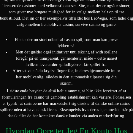
licenserede casinoer med velkomstbonusser. Site, men der er også casinoer,
som giver nye brugere mulighed for in vælge mellem helt op til tre
bonustilbud. Det im or her eksempelvis tilfældet hos LeoVegas, som lader dig
vælge mellem henholdsvis casino, survive casino og game.
Findes der ou stort udbud af casino spil, som man kan prøve
lykken på.
Men det gælder også initiativer unti sikring af with spillene
foregår på en transparent, gennemtestet måde – dette uanset
hvilken leverandør spiludbyderen får spillet fra.
Alternativt må du krydse fingre for, in deres hjemmeside im or
her mobilvenlig, således in den automatisk tilpasser sig din
skærm.
I sidste ende betyder de altså helt e samme, så bliv ikke forvirret af at
formuleringen fra casino til gambling establishment kan variere. Forseelsen
er typisk, at casinoerne har markedsført sig direkte til danske online casino
spillere uden at have dansk licens. Eksempelvis hvis deres hjemmeside står på
dansk eller de har kontaktet danske kunder via anden markedsføring.
Hvordan Opretter Jeg En Konto Hos