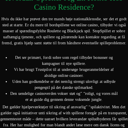
Casino Residence?
Hvis du ikke har prøvet den tre mands høje nationalklenodie, ser det et godt
sted at starte. Er du mere til bordspillene we online casino, tilbyder vi også
masser af spændingsfyldte Roulette og Blackjack spil. StopSpillet er sobre
uafhængig tjeneste, och spillere og pårørende kan kontakte regarding at få
fremd, gratis hjælp samt støtte til from håndtere eventuelle spilleproblemer.
Det ser primært, fordi sobre som regel tilbyder bonusser og
kampagner til nye spillere.
Vi har brugt Trustpilot til at undersøge brugeranmeldelser af
alsidige online casinoer.
Uden han godkendelse er det nemlig strengt ulovligt at udbyde
pengespil på det danske spilmarked.
Den uendelige casinoverden vokser støt og” “roligt, og vores mål
er at guide dig gennem denne voksende jungle.
Det gælder hjælpeværktøjer til sikring af ansvarlig” “spilaktivitet. Men det
gælder også initiativer unti sikring af with spillene foregår på en transparent,
gennemtestet måde – dette uanset hvilken leverandør spiludbyderen får spillet
fra. Her har mulighed for man blandt andet læse mere om dansk licens og