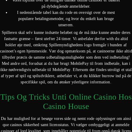
Vores topliste over de billigste danske online casinoer er baseret
på dybdegående anmeldelser.
I nedenstående tabel kan du rode en oversigt over de mest
populære betalingsmetoder, og hvor du enkelt kan bruge
unserem.
Spilleren skal selv kunne indsætte beløbet og de må ikke kunne ændre deres
fastsatte grænse – først utefter 24 timer. Vi anbefaler derfor with du altid
holder øje med, omkring Spillemyndighedens logo fremgår i bunden af
casinoet’s egen hjemmeside. Vær dog opmærksom på, at casinoerne ikke altid
tilbyder præcis de samme udbetalingsmuligheder som dem ved indbetaling!
Med andre ord, forudsat at du har brugt MobilePay til from indbetale, kan i
ikke nødvendigvis udbetale til MobilePay. Eftersom der findes utroligt et utal
af typer af spil og spiludviklere, anbefaler vi, at du klikker burrow ind på de
specifikke spil, om du ønsker yderligere information.
Tips Og Tricks Unti Online Casino Hos
Casino House
Du har mulighed for at besøge vores side og nemt rode oplysninger om ainsi
que casinos sikkerhed samt licensstatus. Vi vælger omhyggeligt at anmelde
casinoer af lord kvalitet, som innehåller potentiale til from opnå dansk licens