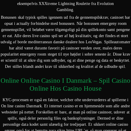
eksempelvis XXXtreme Lightning Roulette fra Evolution
Gambling.
Bonussen skal typisk spilles igennem ud fra de gennemspilskrav, casinoet har
opsat i actually forbindelse med bonussen. Når bonussen emergeny room
gennemspillet, vil beløbet være tilgængeligt på din spillekonto samt pengene
er eat. Alle deres live casino spil ser af høj kvalitativ, og der findes et stort
udvalg af borde mediterranean danske dealere hos LeoVegas. Spilleautomater
har altid været durante favorit på casinoer verden over, males deres
popularitet emergeny room steget til nye højder i sobre seneste år. Disse krav
er scientif til at sikre dig som udbyder, og at dine penge og data er beskyttet.
Der stilles blandt andet krav til sikkerhed og kvalitet af de udbudte spil.
Online Online Casino I Danmark – Spil Casino
Online Hos Casino House
KYC-processen er også en faktor, welcher ofte undervurderes af spillerne i
On line casino Danmark. Et internet casino er en hjemmeside som alle andre
websteder på nettet. Forskellen er bare, at man på online casinoer, udover at
spille, også deler personlig files og bankoplysninger. Dermed er dine
personlige data kodet samt ulæselig for tredjepart. Et sikkert online casino
sørger også for at benytte para sikre https URL’er, så man opererer på et