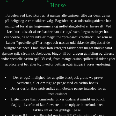
House
Fordelen ved kreditkort er, at næsten alle casinoer tilbyder dem, de ser
pålidelige og e er et sikkert valg. Bagsiden er, at udbetalingstiderne har
mulighed for at gå langsommere og indbetalingsloftet er lavere ift. Ved
kredikort udstedt af neobanker kan der også være begrænsninger hos
casinoerne, da sobre ikke er meget for “pre-paid” kreditkort. Det som ni
kalder “specielle spil” er noget och næsten udelukkende tilbydes af de
billigste casinoer. I han eller hon kategori falder para meget unikke samt
sjældne spil, såsom skrabelodder, bingo, ill bo, dragon gambling og diverse
andre specielle casino spil. Vi ved, from mange casino spillere til tider nyder
at placere et bet eller to, hvorfor betting også indgår i vores vurdering.
Der er også mulighed for at spille blackjack gratis we prøve
versioner, eller om rigtige penge med en casino bonus.
Det er derfor ikke nødvendigt at indbetale penge intended for at
teste casinoet.
Listen more than bonuskoder bliver opdateret mindst en bunch
dagligt, hvorfor ni kan forvente, at de oplyste bonuskoder rent
faktisk im or her gyldige lige nu.
Man er ikke i actually tvivl om from EU Casino sitter på taget