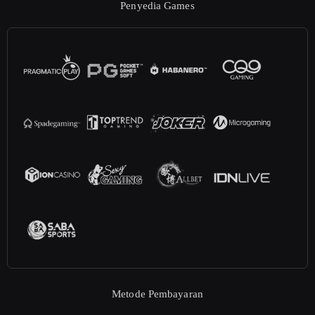
Penyedia Games
Metode Pembayaran