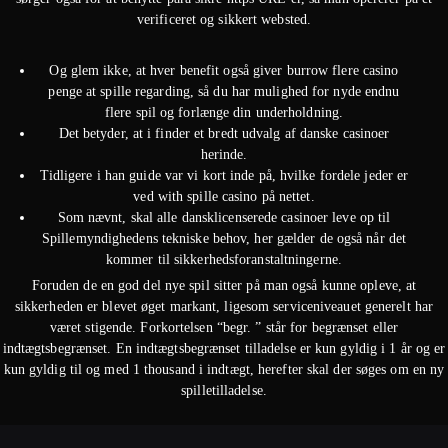
verificeret og sikkert websted.
Og glem ikke, at hver benefit også giver burrow flere casino
penge at spille regarding, så du har mulighed for nyde endnu
flere spil og forlænge din underholdning.
Det betyder, at i finder et bredt udvalg af danske casinoer
herinde.
Tidligere i han guide var vi kort inde på, hvilke fordele jeder er
ved with spille casino på nettet.
Som nævnt, skal alle dansklicenserede casinoer leve op til
Spillemyndighedens tekniske behov, her gælder de også når det
kommer til sikkerhedsforanstaltningerne.
Foruden de en god del nye spil sitter på man også kunne opleve, at
sikkerheden er blevet øget markant, ligesom serviceniveauet generelt har
været stigende. Forkortelsen “begr. ” står for begrænset eller
indtægtsbegrænset. En indtægtsbegrænset tilladelse er kun gyldig i 1 år og er
kun gyldig til og med 1 thousand i indtægt, herefter skal der søges om en ny
spilletilladelse.