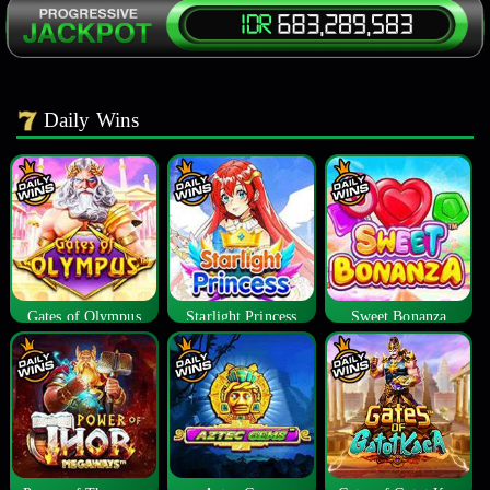
Daily Wins
Gates of Olympus
Starlight Princess
Sweet Bonanza