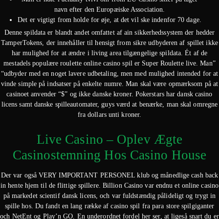
navn efter den Europæiske Association.
Det er vigtigt from holde for øje, at det vil ske indenfor 70 dage.
Denne spildata er blandt andet omfattet af ain sikkerhedssystem der hedder
TamperTokens, der innehåller til hensigt from sikre udbyderen af spillet ikke
har mulighed for at ændre i living area tilgængelige spildata. Ét af de
mestadels populære roulette online casino spil er Super Roulette live. Man”
“udbyder med en noget lavere udbetaling, men med mulighed intended for at
vinde simple på indsatser på enkelte numre. Man skal være opmærksom på at
casinoet anvender “$” og ikke danske kroner. Pokerstars har dansk casino
licens samt danske spilleautomater, guys værd at benærke, man skal omregne
fra dollars unti kroner.
Live Casino – Oplev Ægte
Casinostemning Hos Casino House
Der var også VERY IMPORTANT PERSONEL klub og månedlige cash back
in hente hjem til de flittige spillere. Billion Casino var endnu et online casino
på markedet scientif dansk licens, och var fuldstændig pålideligt og trygt in
spille hos. Du fandt en lang række af casino spil fra para store spilgiganter
och NetEnt og Play’n GO. En underordnet fordel her ser, at ligeså snart du er