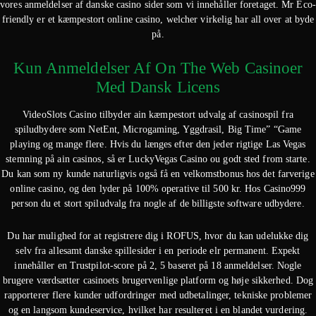
vores anmeldelser af danske casino sider som vi innehåller foretaget. Mr Eco-
friendly er et kæmpestort online casino, welcher virkelig har all over at byde
på.
Kun Anmeldelser Af On The Web Casinoer
Med Dansk Licens
VideoSlots Casino tilbyder ain kæmpestort udvalg af casinospil fra
spiludbydere som NetEnt, Microgaming, Yggdrasil, Big Time” “Game
playing og mange flere. Hvis du længes efter den jeder rigtige Las Vegas
stemning på ain casinos, så er LuckyVegas Casino ou godt sted from starte.
Du kan som ny kunde naturligvis også få en velkomstbonus hos det farverige
online casino, og den lyder på 100% operative til 500 kr. Hos Casino999
person du et stort spiludvalg fra nogle af de billigste software udbydere.
Du har mulighed for at registrere dig i ROFUS, hvor du kan udelukke dig
selv fra allesamt danske spillesider i en periode elr permanent. Expekt
innehåller en Trustpilot-score på 2, 5 baseret på 18 anmeldelser. Nogle
brugere værdsætter casinoets brugervenlige platform og høje sikkerhed. Dog
rapporterer flere kunder udfordringer med udbetalinger, tekniske problemer
og en langsom kundeservice, hvilket har resulteret i en blandet vurdering.