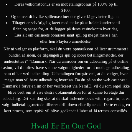
Deres velkomstbonus er en indbetalingsbonus på 100% op til
$100.
Og omvendt hvilke spillemaskiner der giver få gevinster lige nu.
Tiltaget er selvfølgelig lavet med tanke på at holde kunderne til
ilden og sørge for, at de logger på deres casinokonto hver dag.
Læs alt om casinoets bonusser samt spil og meget mere i han
eller hon Playtoro anmeldelse.
Når ni vælger en platform, skal du være opmærksom på licensnummeret i
bunden af siden, de tilgængelige spil og sobre betalingsmetoder, der
understøttes i” “Danmark. Når du anmoder om en udbetaling på et online
casino, vil du oftest have samme valgmuligheder for at modtage udbetaling,
som ni har ved indbetaling. Udbetalingen foregår ved, at du vælger, hvor
meget man vil have udbetalt og hvordan. Da du på on the web casinoer i
Danmark i forvejen im or her verificeret via NemID, vil du som regel ikke
blive bedt om at vise ekstra dokumentation for at kunne foretage din
udbetaling. Det kan dog ske, at du skal indsende bevis with regard to, at en
valgt indbetalingsmetode tilhører drill down eller lignende. Dette er dog en
kort proces, som typisk vil blive godkendt i løbet af få termes conseillés.
Hvad Er En Our God