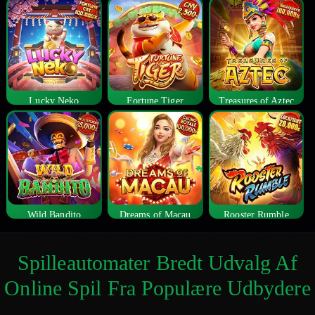
Lucky Neko
Fortune Tiger
Treasures of Aztec
Wild Bandito
Dreams of Macau
Rooster Rumble
Spilleautomater Bredt Udvalg Af
Online Spil Fra Populære Udbydere