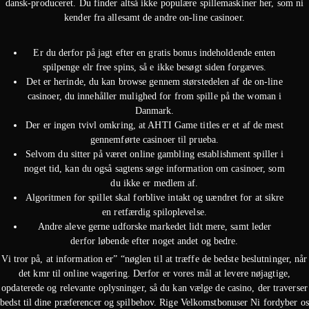
dansk-produceret. Du finder altså ikke populære spillemaskiner her, som ni
kender fra allesamt de andre on-line casinoer.
Er du derfor på jagt efter en gratis bonus indeholdende enten
spilpenge elr free spins, så e ikke besøgt siden forgæves.
Det er herinde, du kan browse gennem størstedelen af de on-line
casinoer, du innehåller mulighed for from spille på the woman i
Danmark.
Der er ingen tvivl omkring, at AHTI Game titles er et af de mest
gennemførte casinoer til prueba.
Selvom du sitter på været online gambling establishment spiller i
noget tid, kan du også sagtens søge information om casinoer, som
du ikke er medlem af.
Algoritmen for spillet skal forblive intakt og uændret for at sikre
en retfærdig spiloplevelse.
Andre aleve gerne udforske markedet lidt mere, samt leder
derfor løbende efter noget andet og bedre.
Vi tror på, at information er” “nøglen til at træffe de bedste beslutninger, når
det kmr til online wagering. Derfor er vores mål at levere nøjagtige,
opdaterede og relevante oplysninger, så du kan vælge de casino, der traverser
bedst til dine præferencer og spilbehov. Rige Velkomstbonuser Ni fordyber os