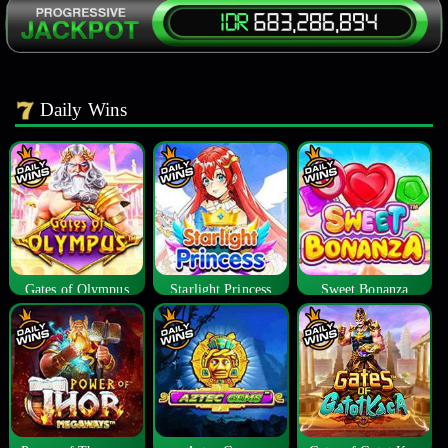
Daily Wins
Gates of Olympus
Starlight Princess
Sweet Bonanza