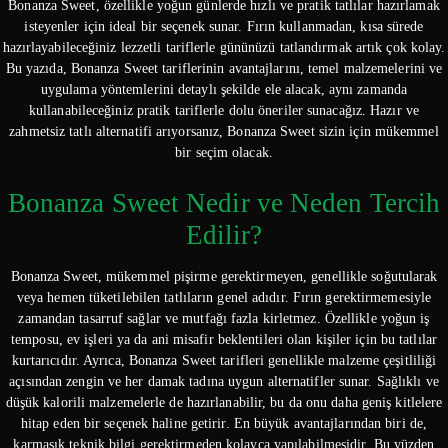
Bonanza Sweet, özellikle yoğun günlerde hızlı ve pratik tatlılar hazırlamak
isteyenler için ideal bir seçenek sunar. Fırın kullanmadan, kısa sürede
hazırlayabileceğiniz lezzetli tariflerle gününüzü tatlandırmak artık çok kolay.
Bu yazıda, Bonanza Sweet tariflerinin avantajlarını, temel malzemelerini ve
uygulama yöntemlerini detaylı şekilde ele alacak, aynı zamanda
kullanabileceğiniz pratik tariflerle dolu öneriler sunacağız. Hazır ve
zahmetsiz tatlı alternatifi arıyorsanız, Bonanza Sweet sizin için mükemmel
bir seçim olacak.
Bonanza Sweet Nedir ve Neden Tercih
Edilir?
Bonanza Sweet, mükemmel pişirme gerektirmeyen, genellikle soğutularak
veya hemen tüketilebilen tatlıların genel adıdır. Fırın gerektirmemesiyle
zamandan tasarruf sağlar ve mutfağı fazla kirletmez. Özellikle yoğun iş
temposu, ev işleri ya da ani misafir beklentileri olan kişiler için bu tatlılar
kurtarıcıdır. Ayrıca, Bonanza Sweet tarifleri genellikle malzeme çeşitliliği
açısından zengin ve her damak tadına uygun alternatifler sunar. Sağlıklı ve
düşük kalorili malzemelerle de hazırlanabilir, bu da onu daha geniş kitlelere
hitap eden bir seçenek haline getirir. En büyük avantajlarından biri de,
karmaşık teknik bilgi gerektirmeden kolayca yapılabilmesidir. Bu yüzden