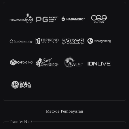
Metode Pembayaran
Transfer Bank