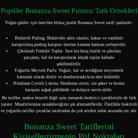
Popüler Bonanza Sweet Fırınsız Tatlı Örnekleri
Yoğun günler için önerilen birkaç pratik Bonanza Sweet tarifi şunlardır:
Bisküvili Puding: Bisküviler sütle ıslatılır, kakao ve vanilinle
karıştırılmış puding karışımı üzerine katman katman yerleştirilir.
Çikolatalı Fındıklı Toplar: İnce kıyılmış fındık ve çikolata
parçaları, bal ile karıştırılarak küçük toplar halinde
şekillendirilir.
Yoğurtlu Meyveli Parfe: Yoğurt, bal ve sevdiğiniz meyvelerle
katmanlı olarak dizilir ve dondurucuda kısa süre bekletilir.
Hindistan Cevizli Lokma: Hindistan cevizi, toz şeker ve krema
karışımı soğuk şekildedir ve kolayca servis edilir.
Bu tarifler, sadece lezzetli değil aynı zamanda besleyici içerikleriyle de fark
yaratır. Misafirlerinize sunabileceğiniz şık alternatiflerdir. Özellikle bisküvili
ve yoğurtlu tarifler çocuklar tarafından da çok sevilen tatlar arasında yer alır.
Bonanza Sweet Tariflerini
Kişiselleştirmenin Püf Noktaları