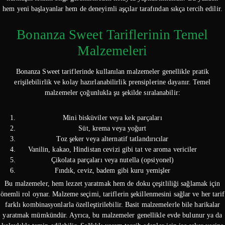
hem yeni başlayanlar hem de deneyimli aşçılar tarafından sıkça tercih edilir.
Bonanza Sweet Tariflerinin Temel
Malzemeleri
Bonanza Sweet tariflerinde kullanılan malzemeler genellikle pratik
erişilebilirlik ve kolay hazırlanabilirlik prensiplerine dayanır. Temel
malzemeler çoğunlukla şu şekilde sıralanabilir:
Mini bisküviler veya kek parçaları
Süt, krema veya yoğurt
Toz şeker veya alternatif tatlandırıcılar
Vanilin, kakao, Hindistan cevizi gibi tat ve aroma vericiler
Çikolata parçaları veya nutella (opsiyonel)
Fındık, ceviz, badem gibi kuru yemişler
Bu malzemeler, hem lezzet yaratmak hem de doku çeşitliliği sağlamak için
önemli rol oynar. Malzeme seçimi, tariflerin şekillenmesini sağlar ve her tarif
farklı kombinasyonlarla özelleştirilebilir. Basit malzemelerle bile harikalar
yaratmak mümkündür. Ayrıca, bu malzemeler genellikle evde bulunur ya da