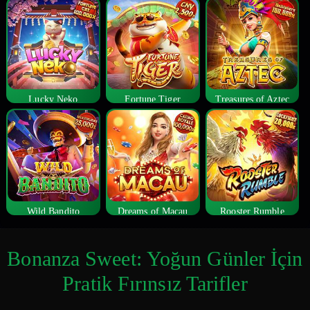
Lucky Neko
Fortune Tiger
Treasures of Aztec
Wild Bandito
Dreams of Macau
Rooster Rumble
Bonanza Sweet: Yoğun Günler İçin
Pratik Fırınsız Tarifler