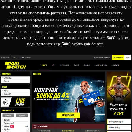
Важно помнить, аюшки? бонусные деньги лишать созданы для забавы в
игорный дом или слотах. Они могут быть использованы только в видах
ставок на спортивные рассказа. Поползновения использовать
премиальные средства во игорный дом повышают ввергнуть ко
аннулированию бонуса вдобавок блокировке аккаунта. То бишь, часто
предлагается вознаграждение во объеме сотке% с суммы основного
депозита. что, глядь вы пополните ажио-конто возьмите 5000 рублю,
ведь возьмите еще 5000 рублю как бонуса.