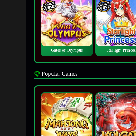
Gates of Olympus
Starlight Princes
Popular Games