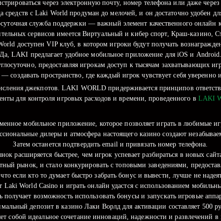
стрироваться через электронную почту, номер телефона или даже через
 средств с Laki World продуман до мелочей, и он достаточно удобен дл
суточная служба поддержки — важный элемент качественного онлайн к
тельных сервисов имеется Виртуальный и кибер спорт, Краш-казино, Ст
World доступен VIP клуб, в котором игроки будут получать вознагражден
Да, LAKI предлагает удобное мобильное приложение для iOS и Android
глосуточно, предоставляя игрокам доступ к тысячам захватывающих иг
— создавать пространство, где каждый игрок чувствует себя уверенно
числения джекпотов. LAKI WORLD придерживается принципов ответстве
нты для контроля игровых расходов и времени, проведенного в
LAKI W
ременное мобильное приложение, которое позволяет играть в любимые иг
ссиональные дилеры и атмосфера настоящего казино создают незабываем
Затем останется подтвердить email и привязать номер телефона.
нок расширяется быстрее, чем игрок успевает разбираться в новых сайт
артный рынок, и стало конкурировать с топовыми заведениями, предост
 что если кто то думает быстро забрать бонус и вывести, лучше не надеят
 Laki World Casino и играть онлайн удастся с использованием мобильны
ь получает возможность использовать бонусы и запускать игровые аппа
мальный депозит в казино Лаки Ворлд для активации составляет 500 ру
ет собой идеальное сочетание инноваций, надежности и развлечений в