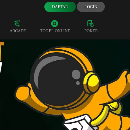
DAFTAR
LOGIN
ARCADE
TOGEL ONLINE
POKER