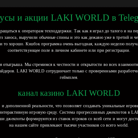
усы и акции LAKI WORLD в Tele
бращаться к операторам техподдержки. Так как я играл до талого и на п
без заноса, выручили обычные спины и это как дежавю уже в третий и ч
0 и то хорошо. Кэшбэк программа очень выгодная, каждую неделю получ
соответствующее поле в личном кабинете или при регистрации.
я отыгрыша. Мы стремимся к честности и открытости во всех взаимоот
деров. LAKI WORLD сотрудничает только с проверенными разработчика
геймплея.
канал казино LAKI WORLD
и дополненной реальности, что позволяет создавать уникальные игро
ю интерактивную игровую среду. Система прогрессивных джекпотов в 
ши джекпоты формируются из ставок игроков со всей сети и могут дост
на нашем сайте привлекают тысячи участников со всего world.