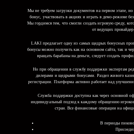
Мы не требуем загрузки документов на первом этапе, н
бонус, участвовать в акциях и играть в демо-режиме б
Мы гордимся тем, что смогли создать игровую среду, ко
от ведущих провайдеро
LAKI предлагает одну из самых щедрых бонусных про
бонусы можно получить как на основном сайта, так и чер
вращать барабаны на деньги, следует создать профи
Но при обращении в службу поддержки экспертам ред
дилерами и щедрыми бонусами. Раздел живого казино
регистрации. Платформа активно работает над улучшени
Служба поддержки доступна как через основной оф
индивидуальный подход к каждому обращению игроков.
стран. Все финансовые операции на офиц
В периоды пиковой
Присоедин