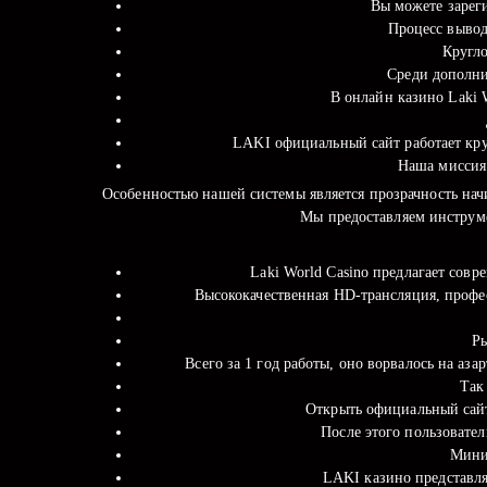
Вы можете зареги
Процесс вывода
Кругло
Среди дополни
В онлайн казино Laki 
LAKI официальный сайт работает кру
Наша миссия 
Особенностью нашей системы является прозрачность на
Мы предоставляем инструме
Laki World Casino предлагает сов
Высококачественная HD-трансляция, профе
Ры
Всего за 1 год работы, оно ворвалось на аз
Так
Открыть официальный сайт
После этого пользовател
Мини
LAKI казино представля