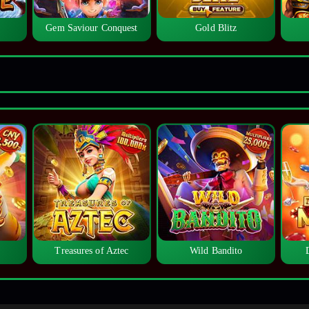
Gem Saviour Conquest
Gold Blitz
Treasures of Aztec
Wild Bandito