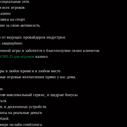
 социальные сети.
я всех игроков.
азино.
авки на спорт.
ие за свою активность.
.
р от ведущих провайдеров индустрии.
 и защищённо.
нной игры и заботится о благополучии своих клиентов.
ORLD для игроков
казино.
ры в любое время и в любом месте.
ые игровые впечатления прямо у вас дома.
ах.
авляя максимальный сервис, и щедрые бонусы.
ься.
х и десктопных устройств.
раты на реальные деньги.
блей.
 мире онлайн-гемблинга.