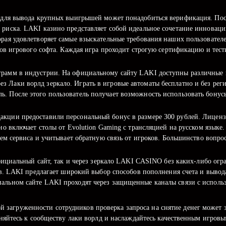
о для вывода крупных выигрышей может понадобиться верификация. По
ез риска. LAKI казино представляет собой идеальное сочетание инновац
торая удовлетворяет самые взыскательные требования наших пользоват
в игрового софта. Каждая игра проходит строгую сертификацию и тест
грамм в индустрии. На официальному сайту LAKI доступны различные 
ез Лаки ворлд зеркало. Играть в игровые автоматы бесплатно и без ре
ль. После этого пользователь получает возможность использовать бонус
акции предоставили персональный бонус в размере 300 рублей. Лицен
 включает столы от Evolution Gaming с трансляцией на русском языке
ем сервиса и учитывает обратную связь от игроков. Большинство вопрос
ициальный сайт, так и через зеркало LAKI CASINO без каких-либо огр
 LAKI предлагает широкий выбор способов пополнения счета и вывод
иальном сайте LAKI проходят через защищенные каналы связи с исполь
 загруженности сотрудников проверка запроса на снятие денег может з
яйтесь к сообществу лаки ворлд и наслаждайтесь качественным игров