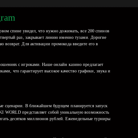
gram
ервом спине увидел, что нужно дожимать, все 200 спинов
етвертый раз, закрывает линию именно тузами. Дорогие
аю возврат. Для активации промокода введите его в
ношениях с игроками. Наше онлайн казино предлагает
ми, что гарантирует высокое качество графики, звука и
вые сценарии. В ближайшем будущем планируется запуск
LAKI WORLD представляет собой уникальную возможность
игать десятков миллионов рублей. Еженедельные турниры