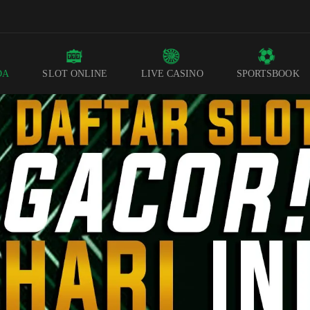
DA
SLOT ONLINE
LIVE CASINO
SPORTSBOOK