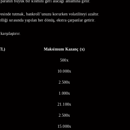
aranın büyük bir kısmını geri alacağı anlamına gelir.
yesinde tutmak, bankroll’unuzu korurken volatiliteyi azaltır.
iği sırasında yapılan her dönüş, ekstra çarpanlar getirir.
arşılaştırır.
TL)
Maksimum Kazanç (x)
500x
10.000x
2.500x
1.000x
21.100x
2.500x
15.000x