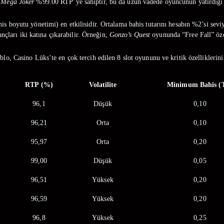
,
Mega Joker
%99.00 RTP’ye sahiptir, bu da uzun vadede oyuncunun yatırdığı p
is boyutu yönetimi) en etkilisidir. Ortalama bahis tutarını hesabın %2’si sevi
nçları iki katına çıkarabilir. Örneğin,
Gonzo’s Quest
oyununda “Free Fall” özell
blo, Casino Lüks’te en çok tercih edilen 8 slot oyununu ve kritik özelliklerini k
RTP (%)
Volatilite
Minimum Bahis (
96,1
Düşük
0,10
96,21
Orta
0,10
95,97
Orta
0,20
99,00
Düşük
0,05
96,51
Yüksek
0,20
96,59
Yüksek
0,20
96,8
Yüksek
0,25