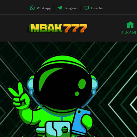
Whatsapp
Telegram
Livechat
BERAN