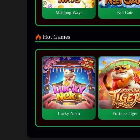
Mahjong Ways
Koi Gate
Hot Games
Lucky Neko
Fortune Tiger