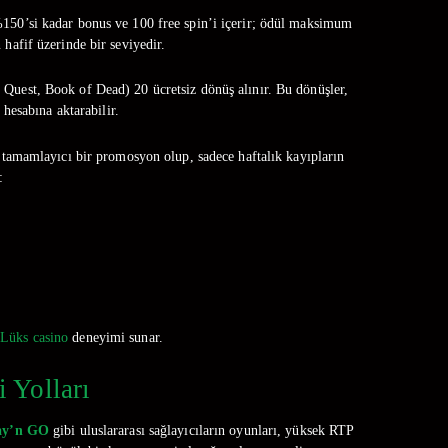
 %150’si kadar bonus ve 100 free spin’i içerir; ödül maksimum
 hafif üzerinde bir seviyedir.
 Quest, Book of Dead) 20 ücretsiz dönüş alınır. Bu dönüşler,
hesabına aktarabilir.
tamamlayıcı bir promosyon olup, sadece haftalık kayıpların
:
n
Lüks casino
deneyimi sunar.
 Yolları
ay’n GO
gibi uluslararası sağlayıcıların oyunları, yüksek RTP