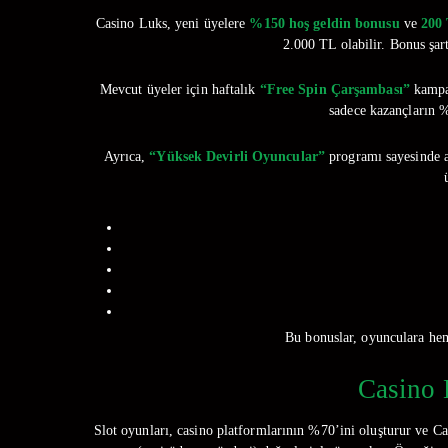
Casino Luks, yeni üyelere
%150 hoş geldin bonusu
ve
200 
2.000 TL olabilir. Bonus şart
Mevcut üyeler için haftalık
“Free Spin Çarşambası”
kampan
sadece kazançların %
Ayrıca,
“Yüksek Devirli Oyuncular”
programı sayesinde a
Bu bonuslar, oyunculara he
Casino 
Slot oyunları, casino platformlarının %70’ini oluşturur ve C