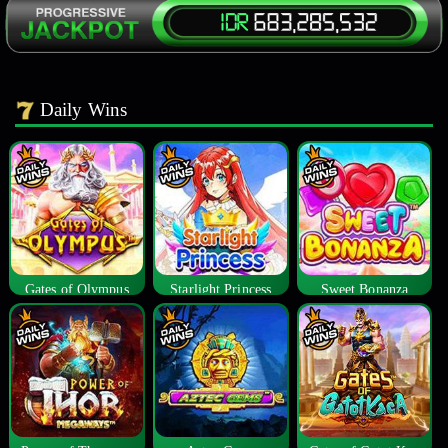
Daily Wins
Gates of Olympus
Starlight Princess
Sweet Bonanza