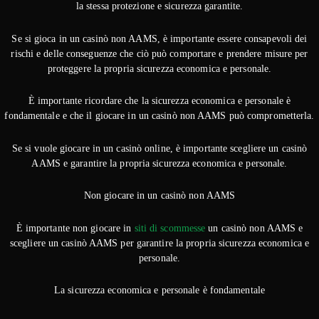
la stessa protezione e sicurezza garantite.
Se si gioca in un casinò non AAMS, è importante essere consapevoli dei
rischi e delle conseguenze che ciò può comportare e prendere misure per
proteggere la propria sicurezza economica e personale.
È importante ricordare che la sicurezza economica e personale è
fondamentale e che il giocare in un casinò non AAMS può comprometterla.
Se si vuole giocare in un casinò online, è importante scegliere un casinò
AAMS e garantire la propria sicurezza economica e personale.
Non giocare in un casinò non AAMS
È importante non giocare in
siti di scommesse
un casinò non AAMS e
scegliere un casinò AAMS per garantire la propria sicurezza economica e
personale.
La sicurezza economica e personale è fondamentale