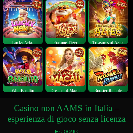
Lucky Neko
Fortune Tiger
Treasures of Aztec
Wild Bandito
Dreams of Macau
Rooster Rumble
Casino non AAMS in Italia –
esperienza di gioco senza licenza
▶️ GIOCARE