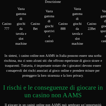
Descrizione
Vasta
Vasta
Vasta
Va
gamma
gamma
gamma
ga
di
di
di
d
Casino
giochi
Casino
Casino
giochi
Casino
giochi
gio
777
da
Bet
888
da
22Bet
sportivi
spor
tavola e
tavola e
e
slot
slot
casinò
cas
machine
machine
In sintesi, i casino online non AAMS in Italia possono essere una scelta
rischiosa, ma ci sono alcuni siti che offrono esperienze di gioco sicure e
trasparenti. Tuttavia, è importante notare che i giocatori devono essere
consapevoli dei rischi associati al gioco online e prendere misure per
proteggere la loro sicurezza e la loro privacy.
I rischi e le conseguenze di giocare in
un casino non AAMS
Il giocare in un casinò online non AAMS può sembrare un’opportunità