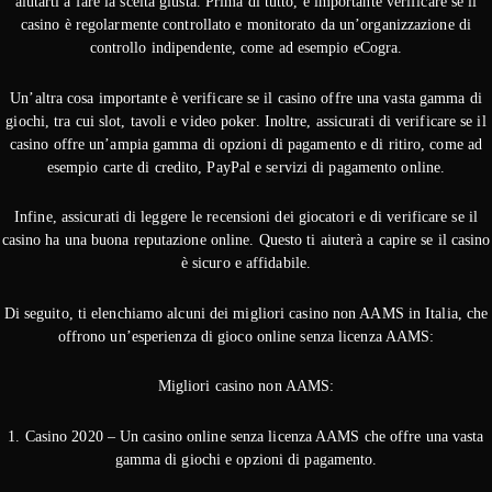
aiutarti a fare la scelta giusta. Prima di tutto, è importante verificare se il
casino è regolarmente controllato e monitorato da un’organizzazione di
controllo indipendente, come ad esempio eCogra.
Un’altra cosa importante è verificare se il casino offre una vasta gamma di
giochi, tra cui slot, tavoli e video poker. Inoltre, assicurati di verificare se il
casino offre un’ampia gamma di opzioni di pagamento e di ritiro, come ad
esempio carte di credito, PayPal e servizi di pagamento online.
Infine, assicurati di leggere le recensioni dei giocatori e di verificare se il
casino ha una buona reputazione online. Questo ti aiuterà a capire se il casino
è sicuro e affidabile.
Di seguito, ti elenchiamo alcuni dei migliori casino non AAMS in Italia, che
offrono un’esperienza di gioco online senza licenza AAMS:
Migliori casino non AAMS:
1. Casino 2020 – Un casino online senza licenza AAMS che offre una vasta
gamma di giochi e opzioni di pagamento.