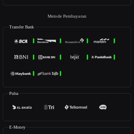
Metode Pembayaran
Transfer Bank
Pulsa
E-Money