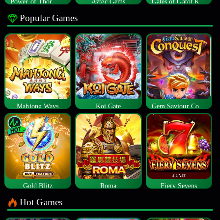
Power of Thor Megaways
Aztec Gems
Gates of Gatot Kaca
Popular Games
Mahjong Ways
Koi Gate
Gem Saviour Conquest
Gold Blitz
Roma
Fiery Sevens
Hot Games