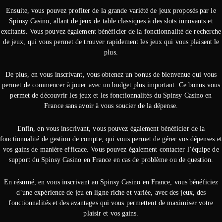
Ensuite, vous pouvez profiter de la grande variété de jeux proposés par le
Spinsy Casino, allant de jeux de table classiques à des slots innovants et
excitants. Vous pouvez également bénéficier de la fonctionnalité de recherche
de jeux, qui vous permet de trouver rapidement les jeux qui vous plaisent le
plus.
De plus, en vous inscrivant, vous obtenez un bonus de bienvenue qui vous
permet de commencer à jouer avec un budget plus important. Ce bonus vous
permet de découvrir les jeux et les fonctionnalités du Spinsy Casino en
France sans avoir à vous soucier de la dépense.
Enfin, en vous inscrivant, vous pouvez également bénéficier de la
fonctionnalité de gestion de compte, qui vous permet de gérer vos dépenses et
vos gains de manière efficace. Vous pouvez également contacter l’équipe de
support du Spinsy Casino en France en cas de problème ou de question.
En résumé, en vous inscrivant au Spinsy Casino en France, vous bénéficiez
d’une expérience de jeu en ligne riche et variée, avec des jeux, des
fonctionnalités et des avantages qui vous permettent de maximiser votre
plaisir et vos gains.