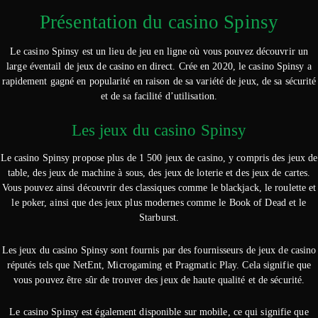
Présentation du casino Spinsy
Le casino Spinsy est un lieu de jeu en ligne où vous pouvez découvrir un
large éventail de jeux de casino en direct. Crée en 2020, le casino Spinsy a
rapidement gagné en popularité en raison de sa variété de jeux, de sa sécurité
et de sa facilité d’utilisation.
Les jeux du casino Spinsy
Le casino Spinsy propose plus de 1 500 jeux de casino, y compris des jeux de
table, des jeux de machine à sous, des jeux de loterie et des jeux de cartes.
Vous pouvez ainsi découvrir des classiques comme le blackjack, le roulette et
le poker, ainsi que des jeux plus modernes comme le Book of Dead et le
Starburst.
Les jeux du casino Spinsy sont fournis par des fournisseurs de jeux de casino
réputés tels que NetEnt, Microgaming et Pragmatic Play. Cela signifie que
vous pouvez être sûr de trouver des jeux de haute qualité et de sécurité.
Le casino Spinsy est également disponible sur mobile, ce qui signifie que