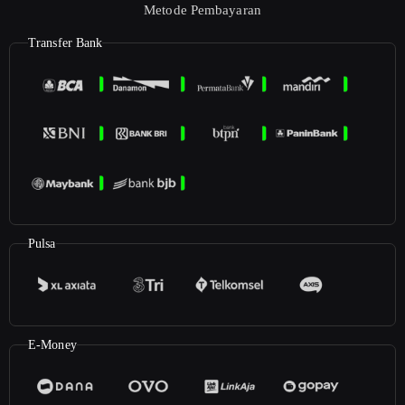
Metode Pembayaran
Transfer Bank
Pulsa
E-Money