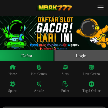
Beranda
Slot Online
Live Casino
Sportsbook
Arcade
Togel Online
Daftar
Login
Poker
Whatsapp
Home
Hot Games
Slots
Live Casino
Telegram
Sports
Arcade
Poker
Togel Online
Livechat