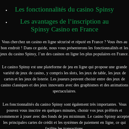
Les fonctionnalités du casino Spinsy
Les avantages de l’inscription au
Spinsy Casino en France
Vous cherchez un casino en ligne sécurisé et réputé en France ? Vous êtes au
bon endroit ! Dans ce guide, nous vous présenterons les fonctionnalités et les
jeux du casino Spinsy, l’un des casinos en ligne les plus populaires en France.
Le casino Spinsy est une plateforme de jeu en ligne qui propose une grande
variété de jeux de casino, y compris les slots, les jeux de table, les jeux de
cartes et les jeux de loterie. Les joueurs peuvent choisir entre des jeux de
casino classiques et des jeux innovants avec des graphismes et des animations
spectaculaires.
Les fonctionnalités du casino Spinsy sont également très importantes. Vous
pouvez vous inscrire en quelques minutes, choisir vos jeux préférés et
commencer à jouer avec des fonds de jeu minimum. Le casino Spinsy accepte
les principales cartes de crédit et les systèmes de paiement en ligne, ce qui
facilite les transactions.