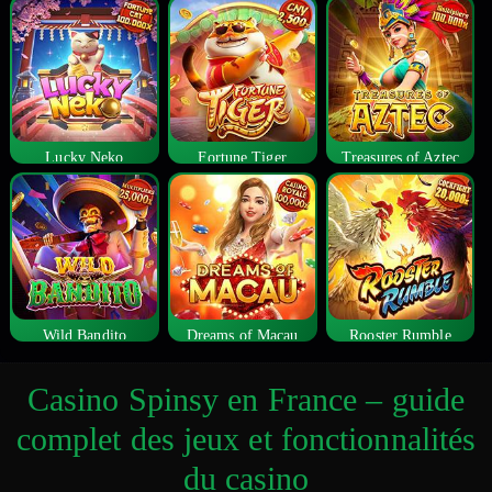
Lucky Neko
Fortune Tiger
Treasures of Aztec
Wild Bandito
Dreams of Macau
Rooster Rumble
Casino Spinsy en France – guide
complet des jeux et fonctionnalités
du casino