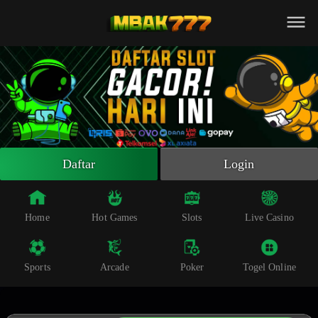
Beranda
Slot Online
Live Casino
Sportsbook
Arcade
Togel Online
Daftar
Login
Poker
Whatsapp
Home
Hot Games
Slots
Live Casino
Telegram
Sports
Arcade
Poker
Togel Online
Livechat