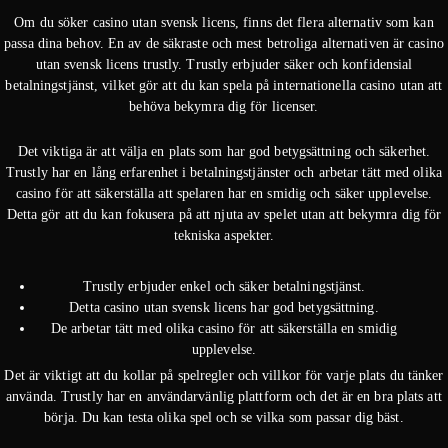
Om du söker casino utan svensk licens, finns det flera alternativ som kan
passa dina behov. En av de säkraste och mest betroliga alternativen är casino
utan svensk licens trustly. Trustly erbjuder säker och konfidensial
betalningstjänst, vilket gör att du kan spela på internationella casino utan att
behöva bekymra dig för licenser.
Det viktiga är att välja en plats som har god betygsättning och säkerhet.
Trustly har en lång erfarenhet i betalningstjänster och arbetar tätt med olika
casino för att säkerställa att spelaren har en smidig och säker upplevelse.
Detta gör att du kan fokusera på att njuta av spelet utan att bekymra dig för
tekniska aspekter.
Trustly erbjuder enkel och säker betalningstjänst.
Detta casino utan svensk licens har god betygsättning.
De arbetar tätt med olika casino för att säkerställa en smidig
upplevelse.
Det är viktigt att du kollar på spelregler och villkor för varje plats du tänker
använda. Trustly har en användarvänlig plattform och det är en bra plats att
börja. Du kan testa olika spel och se vilka som passar dig bäst.