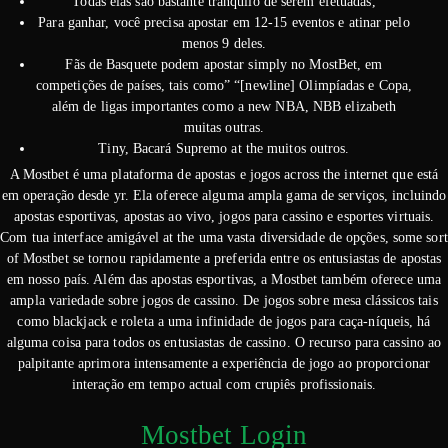
Todas elas são bastante tranquilo de serem efetuadas,
Para ganhar, você precisa apostar em 12-15 eventos e atinar pelo
menos 9 deles.
Fãs de Basquete podem apostar simply no MostBet, em
competições de países, tais como” “[newline] Olimpíadas e Copa,
além de ligas importantes como a new NBA, NBB elizabeth
muitas outras.
Tiny, Bacará Supremo at the muitos outros.
A Mostbet é uma plataforma de apostas e jogos across the internet que está
em operação desde yr. Ela oferece alguma ampla gama de serviços, incluindo
apostas esportivas, apostas ao vivo, jogos para cassino e esportes virtuais.
Com tua interface amigável at the uma vasta diversidade de opções, some sort
of Mostbet se tornou rapidamente a preferida entre os entusiastas de apostas
em nosso país. Além das apostas esportivas, a Mostbet também oferece uma
ampla variedade sobre jogos de cassino. De jogos sobre mesa clássicos tais
como blackjack e roleta a uma infinidade de jogos para caça-níqueis, há
alguma coisa para todos os entusiastas de cassino. O recurso para cassino ao
palpitante aprimora intensamente a experiência de jogo ao proporcionar
interação em tempo actual com crupiês profissionais.
Mostbet Login