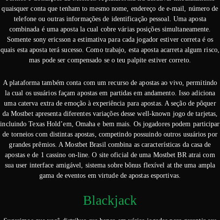
quaisquer conta que tenham to mesmo nome, endereço de e-mail, número de
telefone ou outras informações de identificação pessoal. Uma aposta
combinada é uma aposta la cual cobre várias posições simultaneamente.
Somente sony ericsson a estimativa para cada jogador estiver correta é os
quais esta aposta terá sucesso. Como trabajo, esta aposta acarreta algum risco,
mas pode ser compensado se o teu palpite estiver correto.
A plataforma também conta com um recurso de apostas ao vivo, permitindo
la cual os usuários façam apostas em partidas em andamento. Isso adiciona
uma caterva extra de emoção à experiência para apostas. A seção de pôquer
da Mostbet apresenta diferentes variações desse well-known jogo de tarjetas,
incluindo Texas Hold’em, Omaha e bem mais. Os jogadores podem participar
de torneios com distintas apostas, competindo possuindo outros usuários por
grandes prêmios. A Mostbet Brasil combina as características da casa de
apostas e de 1 cassino on-line. O site oficial de uma Mostbet BR atrai com
sua user interface amigável, sistema sobre bônus flexível at the uma ampla
gama de eventos em virtude de apostas esportivas.
Blackjack