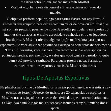
the dicas sobre lo que ganhar mais mhh Mostbet.
MostBet é global e está disponível em vários países ao redor do
mundo.
O objetivo perform popular jogo para cartas Bacará not any Brasil é
alimentar um conjunto para cartas com um valor de nove ou um total que
seja o mais próximo possível de nove. A escolha particular para apostas do
internet site de apostas é muito apreciada e conhecida entre os jogadores
brasileiros. A Mostbet oferece alguma opção totalizadora para apostas
esportivas. Se você adivinhar possuindo exatidão os beneficios de pelo menos
9 dos 15″ “eventos, você ganhará uma recompensa. Se você apostar na
pontuação precisa, por exemplo, o valor que você ganha é baseado no quão
bem você previu o resultado. Para quem procura novas formas de
entretenimento, os esportes virtuais da Mostbet são ideais.
Tipos De Apostas Esportivas
Na plataforma on-line da Mostbet, os usuários podem envidar e assistir a new
eventos ao festón. Oferecendo mais sobre 20 categorias de esportes, a
Mostbet traz aos jogadores centenas de atividades que ocorrem diariamente.
O Dota two é um 2 jogos mais buscados e icônicos carry out mundo dos e-
sports.