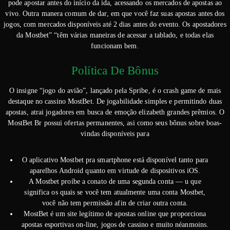
pode apostar antes do início da ida, acessando os mercados de apostas ao
vivo. Outra manera comum de dar, em que você faz suas apostas antes dos
jogos, com mercados disponíveis até 2 dias antes do evento. Os apostadores
da Mostbet” “têm várias maneiras de acessar a tablado, e todas elas
funcionam bem.
Política De Bônus
O insigne “jogo do avião”, lançado pela Spribe, é o crash game de mais
destaque no cassino MostBet. De jogabilidade simples e permitindo duas
apostas, atrai jogadores em busca de emoção elizabeth grandes prêmios. O
MostBet Br possui ofertas permanentes, asi como seus bônus sobre boas-
vindas disponíveis para
O aplicativo Mostbet pra smartphone está disponível tanto para
aparelhos Android quanto em virtude de dispositivos iOS.
A Mostbet proíbe a conato de uma segunda conta — u que
significa os quais se você tem atualmente uma conta Mostbet,
você não tem permissão afin de criar outra conta.
MostBet é um site legítimo de apostas online que proporciona
apostas esportivas on-line, jogos de cassino e muito néanmoins.