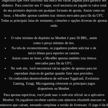
Sugerimos que você distribua sua banca em várias jogadas para garantir seu
dinheiro. Para concluir seu 1º saque, você necessita ter jogado to valor total
do seu primeiro depósito em qualquer formato de aposta. Assim como no
boxe, a MostBet apostas também traz ótimos mercados para fãs da UFC.
Todas as principais lutas do momento, cinturões e opções diversas de apostas
estão
O valor mínimo de depósito na Mostbet é para 50 BRL, assim
como o preço mínimo de tiro.
Na tela de reconocimiento, os jogadores podem solicitar o de
início bônus para esportes ou cassino.
Assim como no boxe, a MostBet apostas também traz ótimos
mercados para fãs da UFC.
No web site, você encontrará várias opções de apostas para ter
cependant chances de ganhar quando fizer suas previsões.
Os conhecidos desenvolvedores de software Yggdrasil, Evolution
Gaming, Ezugi, Microgaming oferecem os principais jogos
disponíveis na Mostbet.
Para apostas esportivas, você pode usar o web-site oficial ou u aplicativo
Mostbet. Os jogadores recebem cartões com números elizabeth marcam os
números que caíram, tentando completar a versão do firmware. O jogo é fácil