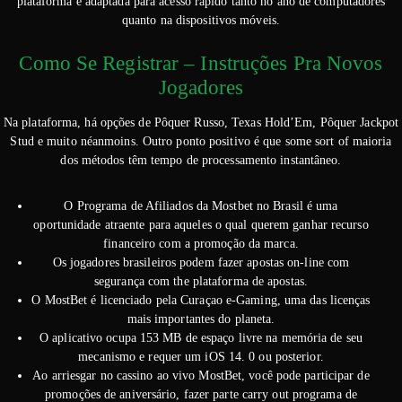
plataforma é adaptada para acesso rápido tanto no ano de computadores
quanto na dispositivos móveis.
Como Se Registrar – Instruções Pra Novos
Jogadores
Na plataforma, há opções de Pôquer Russo, Texas Hold’Em, Pôquer Jackpot
Stud e muito néanmoins. Outro ponto positivo é que some sort of maioria
dos métodos têm tempo de processamento instantâneo.
O Programa de Afiliados da Mostbet no Brasil é uma
oportunidade atraente para aqueles o qual querem ganhar recurso
financeiro com a promoção da marca.
Os jogadores brasileiros podem fazer apostas on-line com
segurança com the plataforma de apostas.
O MostBet é licenciado pela Curaçao e-Gaming, uma das licenças
mais importantes do planeta.
O aplicativo ocupa 153 MB de espaço livre na memória de seu
mecanismo e requer um iOS 14. 0 ou posterior.
Ao arriesgar no cassino ao vivo MostBet, você pode participar de
promoções de aniversário, fazer parte carry out programa de