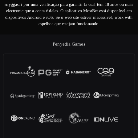
snyggast i por uma verificação para garantir la cual têm 18 anos ou mais
electronic que a conta é deles. O aplicativo MostBet está disponível em
dispositivos Android e iOS. Se o web site estiver inacessível, work with
espelhos que estejam funcionando.
Penyedia Games