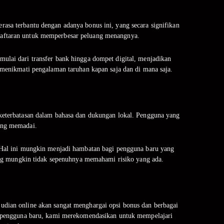
asa terbantu dengan adanya bonus ini, yang secara signifikan
aftaran untuk memperbesar peluang menangnya.
ulai dari transfer bank hingga dompet digital, menjadikan
 menikmati pengalaman taruhan kapan saja dan di mana saja.
keterbatasan dalam bahasa dan dukungan lokal. Pengguna yang
ang memadai.
 Hal ini mungkin menjadi hambatan bagi pengguna baru yang
yang mungkin tidak sepenuhnya memahami risiko yang ada.
?
udian online akan sangat menghargai opsi bonus dan berbagai
uk pengguna baru, kami merekomendasikan untuk mempelajari