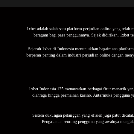
1xbet adalah salah satu platform perjudian online yang telah
beragam bagi para penggunanya. Sejak didirikan, 1xbet te
Sejarah 1xbet di Indonesia menunjukkan bagaimana platform
berperan penting dalam industri perjudian online dengan meny
1xbet Indonesia 125 menawarkan berbagai fitur menarik yang
olahraga hingga permainan kasino. Antarmuka pengguna ya
Sistem dukungan pelanggan yang efisien juga patut dicatat
Pengalaman seorang pengguna yang awalnya mengalam