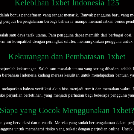
Kelebihan 1xbet Indonesia 125
adalah bonus pendaftaran yang sangat menarik. Banyak pengguna baru yang mer
ng penjudi berpengalaman berbagi bahwa ia mampu memanfaatkan bonus pend
ah satu daya tarik utama. Para pengguna dapat memilih dari berbagai opsi, m
latform ini kompatibel dengan perangkat seluler, memungkinkan pengguna untuk
Kekurangan dan Pembatasan 1xbet
sejumlah kekurangan. Salah satu masalah utama yang sering dihadapi adalah 
n berbahasa Indonesia kadang merasa kesulitan untuk mendapatkan bantuan y
una melaporkan bahwa verifikasi akun bisa menjadi rumit dan memakan waktu.
 risiko perjudian berlebihan, yang menjadi perhatian bagi beberapa pengguna 
Siapa yang Cocok Menggunakan 1xbet
 yang bervariasi dan menarik. Mereka yang sudah berpengalaman dalam perj
pengguna untuk memahami risiko yang terkait dengan perjudian online. Unt