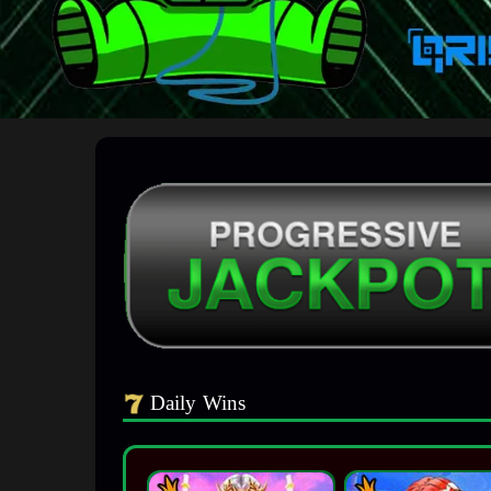
Daily Wins