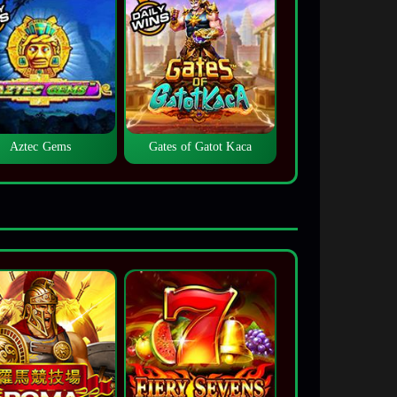
Aztec Gems
Gates of Gatot Kaca