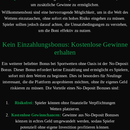
um zusätzliche Gewinne zu ermöglichen.
Willkommensboni sind eine hervorragende Möglichkeit, um in die Welt des
Wettens einzutauchen, ohne sofort ein hohes Risiko eingehen zu müssen.
Spieler sollten jedoch darauf achten, die Umsatzbedingungen zu verstehen,
um die Boni effektiv zu nutzen.
Kein Einzahlungsbonus: Kostenlose Gewinne
erhalten
Ein weiterer beliebter Bonus bei Sportwetten ohne Oasis ist der No-Deposit
Bonus. Dieser Bonus erfordert keine Einzahlung und ermöglicht es Spielern,
sofort mit dem Wetten zu beginnen. Dies ist besonders für Neulinge
interessant, die die Plattform ausprobieren möchten, ohne ihr eigenes Geld
riskieren zu müssen. Die Vorteile eines No-Deposit Bonuses sind:
Risikofrei:
Spieler können ohne finanzielle Verpflichtungen
Wetten platzieren.
Kostenlose Gewinnchancen:
Gewinne aus No-Deposit Bonuses
können in echtes Geld umgewandelt werden, sodass Spieler
potenziell ohne eigene Investition profitieren können.