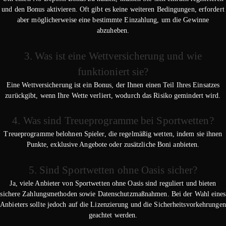
und den Bonus aktivieren. Oft gibt es keine weiteren Bedingungen, erfordert
aber möglicherweise eine bestimmte Einzahlung, um die Gewinne
abzuheben.
3. Was ist eine Wettversicherung und wie
funktioniert sie?
Eine Wettversicherung ist ein Bonus, der Ihnen einen Teil Ihres Einsatzes
zurückgibt, wenn Ihre Wette verliert, wodurch das Risiko gemindert wird.
4. Was sind Treueprogramme bei Sportwetten?
Treueprogramme belohnen Spieler, die regelmäßig wetten, indem sie ihnen
Punkte, exklusive Angebote oder zusätzliche Boni anbieten.
5. Sind Sportwetten ohne Oasis sicher?
Ja, viele Anbieter von Sportwetten ohne Oasis sind reguliert und bieten
sichere Zahlungsmethoden sowie Datenschutzmaßnahmen. Bei der Wahl eines
Anbieters sollte jedoch auf die Lizenzierung und die Sicherheitsvorkehrungen
geachtet werden.