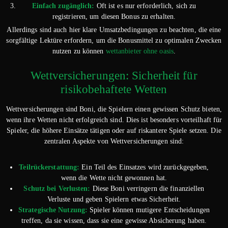
Einfach zugänglich:
Oft ist es nur erforderlich, sich zu
registrieren, um diesen Bonus zu erhalten.
Allerdings sind auch hier klare Umsatzbedingungen zu beachten, die eine
sorgfältige Lektüre erfordern, um die Bonusmittel zu optimalen Zwecken
nutzen zu können
wettanbieter ohne oasis
.
Wettversicherungen: Sicherheit für
risikobehaftete Wetten
Wettversicherungen sind Boni, die Spielern einen gewissen Schutz bieten,
wenn ihre Wetten nicht erfolgreich sind. Dies ist besonders vorteilhaft für
Spieler, die höhere Einsätze tätigen oder auf riskantere Spiele setzen. Die
zentralen Aspekte von Wettversicherungen sind:
Teilrückerstattung:
Ein Teil des Einsatzes wird zurückgegeben,
wenn die Wette nicht gewonnen hat.
Schutz bei Verlusten:
Diese Boni verringern die finanziellen
Verluste und geben Spielern etwas Sicherheit.
Strategische Nutzung:
Spieler können mutigere Entscheidungen
treffen, da sie wissen, dass sie eine gewisse Absicherung haben.