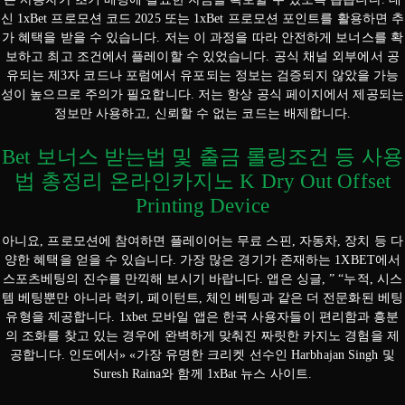
신 1xBet 프로모션 코드 2025 또는 1xBet 프로모션 포인트를 활용하면 추
가 혜택을 받을 수 있습니다. 저는 이 과정을 따라 안전하게 보너스를 확
보하고 최고 조건에서 플레이할 수 있었습니다. 공식 채널 외부에서 공
유되는 제3자 코드나 포럼에서 유포되는 정보는 검증되지 않았을 가능
성이 높으므로 주의가 필요합니다. 저는 항상 공식 페이지에서 제공되는
정보만 사용하고, 신뢰할 수 없는 코드는 배제합니다.
Bet 보너스 받는법 및 출금 롤링조건 등 사용
법 총정리 온라인카지노 K Dry Out Offset
Printing Device
아니요, 프로모션에 참여하면 플레이어는 무료 스핀, 자동차, 장치 등 다
양한 혜택을 얻을 수 있습니다. 가장 많은 경기가 존재하는 1XBET에서
스포츠베팅의 진수를 만끽해 보시기 바랍니다. 앱은 싱글, ” “누적, 시스
템 베팅뿐만 아니라 럭키, 페이턴트, 체인 베팅과 같은 더 전문화된 베팅
유형을 제공합니다. 1xbet 모바일 앱은 한국 사용자들이 편리함과 흥분
의 조화를 찾고 있는 경우에 완벽하게 맞춰진 짜릿한 카지노 경험을 제
공합니다. 인도에서» «가장 유명한 크리켓 선수인 Harbhajan Singh 및
Suresh Raina와 함께 1xBat 뉴스 사이트.