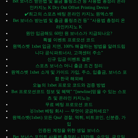
Bet 보너스 받는법 및 출금 롤링조건 등 사용법 총정리 온라
인카지노 K Dry Out Offset Printing Device
✔️최고의 스포츠 배팅 온라인 카지노 원엑스벳
Bet 보너스 받는법 및 출금 롤링조건 등” “사용법 총정리 온
라인카지노 K
원만 입금해도 60만 원 보너스가 지급되나요?
특별 이벤트 프로모션 코드
원엑스벳 1xbet 입금 지연, 100% 해결하는 방법을 알려드립
니다 공식파트너사, 고객센터 주소”
신규 입금 이벤트 결론
스포츠 보너스 머니 출금 조건 정리
원엑스벳 1xbet 소개 및 가이드 가입, 주소, 입출금, 보너스 포
함 한국 해외배
오늘의 1xbet 프로모 코드와 검증 방법
Bet 프로모션코드 정보 및 혜택” “[newline]믿을 수 있는 스포
츠 및 온라인 카지노는
무료 베팅 프로모션 코드
🥇1xbet 베팅 회사 — 무엇이 궁금하세요?
원엑스벳(1xbet) 모든 Qna! 경찰, 먹튀, 비트코인, 신분증, 가
입
인증된 계정을 위한 생일 보너스
Bet 보너스 포인트 사용법 총정리 – 13만원, 수요일, 금요일