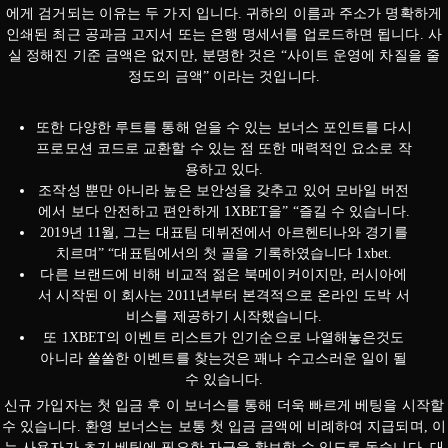
에게 검거되는 이유는 두 가지 입니다. 귀하의 이름과 주소가 명확하게
인쇄된 최근 공과금 고지서 또는 은행 명세서를 업로드하면 됩니다. 사
실 정해진 기준 금액은 없지만, 분명한 것은 “사이트 운영에 차질을 줄
정도의 금액” 이라는 것입니다.
또한 다양한 루트를 통해 얻을 수 있는 보너스 포인트를 다시
프로모션 코드로 교환할 수 있는 점 또한 매력적인 요소로 작
용하고 있다.
조작성 뿐만 아니라 높은 보안성을 갖추고 있어 모바일 버전
에서 보다 안전하고 편안하게 1XBET을” “즐길 수 있습니다.
2019년 11월, 그는 대표팀 데뷔전에서 아르헨티나와 경기를
치르며” “대표팀에서의 첫 골을 기록하였습니다 1xbet.
다른 브랜드에 비해 비교적 젊은 북메이커이지만, 러시아에
서 시작된 이 회사는 2011년부터 본격적으로 온라인 도박 서
비스를 제공하기 시작했습니다.
또 1XBET의 이벤트 리스트가 인기순으로 나열해놓은것도
아니라 쏠쏠한 이벤트를 찾는것은 꽤나 수고스러운 일이 될
수 있습니다.
신규 가입자는 첫 입금 후 이 보너스를 통해 더욱 빠르게 베팅을 시작할
수 있습니다. 환영 보너스는 보통 첫 입금 금액에 비례하여 지급되며, 이
는 사용자가 초기 베팅에 필요한 자금을 확보할 수 있도록 돕습니다. 대