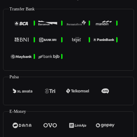
Transfer Bank
Pulsa
E-Money