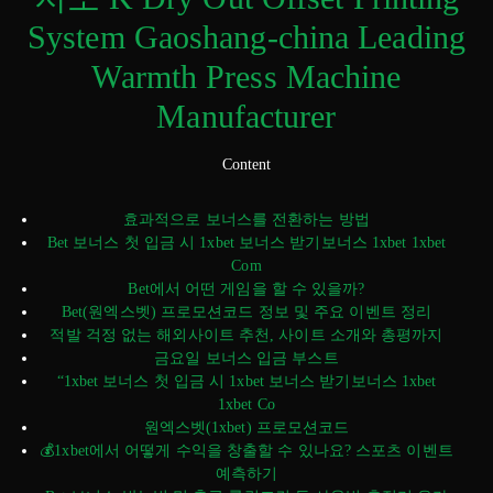
System Gaoshang-china Leading
Warmth Press Machine
Manufacturer
Content
효과적으로 보너스를 전환하는 방법
Bet 보너스 첫 입금 시 1xbet 보너스 받기보너스 1xbet 1xbet
Com
Bet에서 어떤 게임을 할 수 있을까?
Bet(원엑스벳) 프로모션코드 정보 및 주요 이벤트 정리
적발 걱정 없는 해외사이트 추천, 사이트 소개와 총평까지
금요일 보너스 입금 부스트
“1xbet 보너스 첫 입금 시 1xbet 보너스 받기보너스 1xbet
1xbet Co
원엑스벳(1xbet) 프로모션코드
💰1xbet에서 어떻게 수익을 창출할 수 있나요? 스포츠 이벤트
예측하기