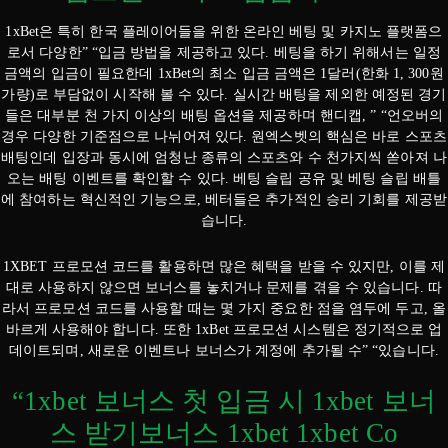
1xBet은 특히 한국 플레이어들을 위한 온라인 베팅 및 카지노 플랫폼으
로서 다양한” “입금 방법을 제공하고 있다. 베팅을 하기 위해서는 일정
금액의 입금이 필요한데 1xBet의 최소 입금 금액은 1달러(한화 1, 300원
가량)로 부담없이 시작해 볼 수 있다. 실시간 배팅을 제외한 예정된 경기
들은 대부분 천 가지 이상의 배팅 옵션을 제공하며 핸디캡, ” “언오버의
경우 다양한 기준점으로 나뉘어져 있다. 원엑스벳의 핵심은 바로 스포츠
배팅인데 입장과 동시에 엄청난 종류의 스포츠와 수 천가지씩 쏟아져 나
오는 배팅 이벤트를 확인할 수 있다. 베팅 슬립 공유 및 베팅 슬립 배틀
에 참여하는 혁신적인 기능으로, 베터들은 추가적인 승리 기회를 제공받
습니다.
1XBET 프로모션 코드를 활용하면 많은 혜택을 받을 수 있지만, 이를 제
대로 사용하지 않으면 보너스를 놓치거나 문제를 겪을 수 있습니다. 따
라서 프로모션 코드를 사용할 때는 몇 가지 중요한 점을 염두에 두고, 올
바르게 사용해야 합니다. 또한 1xBet 프로모션 시스템은 정기적으로 업
데이트되며, 새로운 이벤트나 보너스가 계정에 추가될 수” “있습니다.
“1xbet 보너스 첫 입금 시 1xbet 보너
스 받기보너스 1xbet 1xbet Co