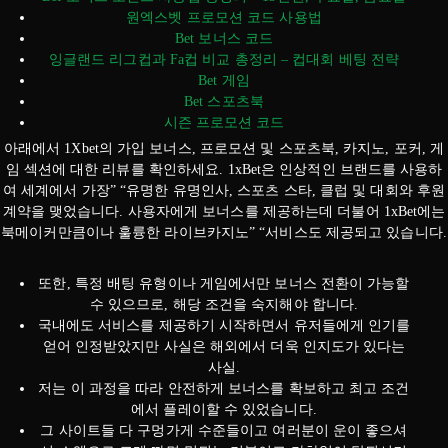
원엑스벳 프로모션 코드 사용법
Bet 보너스 코드
잉글랜드 리그컵과 Fa컵 비교 총정리 – 컵대회 베팅 전략
Bet 게임
Bet 스포츠북
시즌 프로모션 코드
아래에서 1Xbet의 가입 보너스, 프로모션 및 스포츠북, 카지노, 포커, 게
임 섹션에 대한 리뷰를 확인하세요. 1xBet은 인상적인 브랜드를 사용하
여 세계에서 가장” “유명한 유명인사, 스포츠 스타, 클럽 및 대회와 후원
계약을 맺었습니다. 사용자에게 보너스를 제공하는데 더불어 1xBet에는
북메이커만큼이나 훌륭한 라이브카지노” “서비스도 제공되고 있습니다.
또한, 특정 배팅 유형이나 게임에서만 보너스 전환이 가능할
수 있으므로, 해당 조건을 숙지해야 합니다.
국내에도 서비스를 제공하기 시작하면서 유저들에게 인기를
얻어 인정받았지만 사실은 해외에서 더욱 인지도가 있다는
사실.
저는 이 과정을 따라 안전하게 보너스를 확보하고 최고 조건
에서 플레이할 수 있었습니다.
그 사이트들 다 구멍가게 수준들이고 여러분이 운이 좋으셔