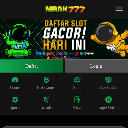
Beranda
Slot Online
Live Casino
Sportsbook
Arcade
Togel Online
Daftar
Login
Poker
Whatsapp
Home
Hot Games
Slots
Live Casino
Telegram
Sports
Arcade
Poker
Togel Online
Livechat