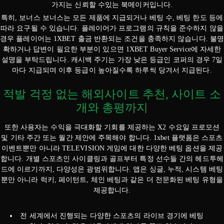
가지는 신뢰할 수있는 북메이커입니다.
특히, 보너스 보너스는 모든 제품에 지급되거나 베팅 수, 베팅 한도 등에
따라 요구될 수 있습니다. 플레이어가 프로그램의 규칙을 준수하지 않을
경우 플레이어는 1XBET 출금 반환되는 조건을 충족하지 않습니다. 불
확하거나 답변이 필요한 부분이 있으면 1XBET Buyer Service에 자세한
설명을 부탁드립니다. 캐시백 주기는 가장 낮은 등급인 코퍼의 경우 7일
마다 지급되며 이후 등급이 높아질수록 하루씩 당겨서 지급된다.
적발 걱정 없는 해외사이트 추천, 사이트 소
개와 총평까지
또한 사용자는 수익을 극대화할 기회를 제공하는 X2 수요일 프로모션
및 기타 주간 또는 월간 제안에 주목해야 합니다. 1xbet 플랫폼은 스포츠
이벤트뿐만 아니라 TELEVISION 게임에 대한 다양한 베팅 옵션을 제공
합니다. 개별 스포츠인 사이클링과 골프부터 특정 선수들 간의 헤드투헤
드에 이르기까지, 다양성은 광범위합니다. 앱은 싱글, 누적, 시스템 베팅
뿐만 아니라 럭키, 페이턴트, 체인 베팅과 같은 더 전문화된 베팅 유형을
제공합니다.
전 세계에서 진행되는 다양한 스포츠의 라이브 경기에 베팅