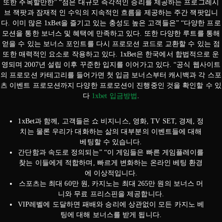
또한 주목할만한” “점은 대규모 즉각적인 승리를 제공하는 프로그레시
브 잭팟과 잠재적 인 수익의 지속적인 흐름을 제공하는 주간 잭팟입니
다. 이미 많은 1xBet을 즐기고 있는 충성도 높은 고객들은” “다양한 프로
모션을 통한 보너스 및 혜택에 만족하고 있다. 또한 다양한 루트를 통해
얻을 수 있는 보너스 포인트를 다시 프로모션 코드로 교환할 수 있는 점
또한 매력적인 요소로 작용하고 있다. 1xBet은 한국에서 합법적으로 운
영되며 2007년 설립 이후 꾸준한 입지를 이어가고 있다. “공식 웹사이트
의 프로모션 카테고리를 들어가면 첫 입금 보너스부터 캐시백과 각 스포
츠 이벤트 프로모션까지 다양한 프로모션이 진행중인 것을 확인할 수 있
다
1xbet 입금방법
.
1xBet과 함께, 고객들은 쇼 비지니스, 영화, TV SET, 경제, 정
치는 물론 우리가 대화하는 삶의 대부분의 이벤트들에 대해
베팅할 수 있습니다.
간단함과 속도로 정의되는” “이 게임들은 빠른 게임플레이를
찾는 이들에게 적합하며, 빠르게 변화하는 온라인 베팅 환경
에 이상적입니다.
스포츠는 최대 60만 원, 카지노는 최대 265만 원의 보너스 머
니와 무료 프리스핀을 제공합니다.
VIP레벨에 도달하면 패배와 승리에 상관없이 모든 카지노 베
팅에 대해 보너스를 받게 됩니다.