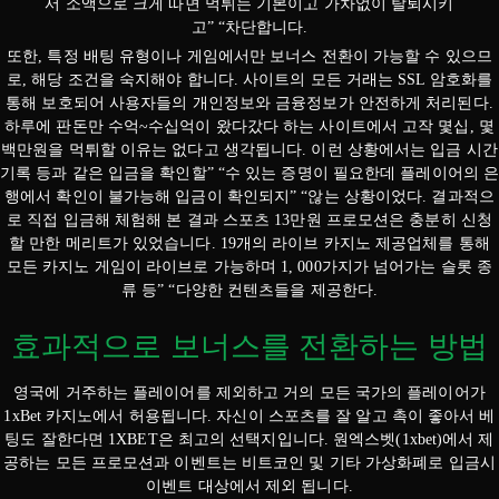
서 소액으로 크게 따면 먹튀는 기본이고 가차없이 탈퇴시키
고” “차단합니다.
또한, 특정 배팅 유형이나 게임에서만 보너스 전환이 가능할 수 있으므
로, 해당 조건을 숙지해야 합니다. 사이트의 모든 거래는 SSL 암호화를
통해 보호되어 사용자들의 개인정보와 금융정보가 안전하게 처리된다.
하루에 판돈만 수억~수십억이 왔다갔다 하는 사이트에서 고작 몇십, 몇
백만원을 먹튀할 이유는 없다고 생각됩니다. 이런 상황에서는 입금 시간
기록 등과 같은 입금을 확인할” “수 있는 증명이 필요한데 플레이어의 
행에서 확인이 불가능해 입금이 확인되지” “않는 상황이었다. 결과적으
로 직접 입금해 체험해 본 결과 스포츠 13만원 프로모션은 충분히 신청
할 만한 메리트가 있었습니다. 19개의 라이브 카지노 제공업체를 통해
모든 카지노 게임이 라이브로 가능하며 1, 000가지가 넘어가는 슬롯 종
류 등” “다양한 컨텐츠들을 제공한다.
효과적으로 보너스를 전환하는 방법
영국에 거주하는 플레이어를 제외하고 거의 모든 국가의 플레이어가
1xBet 카지노에서 허용됩니다. 자신이 스포츠를 잘 알고 촉이 좋아서 베
팅도 잘한다면 1XBET은 최고의 선택지입니다. 원엑스벳(1xbet)에서 제
공하는 모든 프로모션과 이벤트는 비트코인 및 기타 가상화폐로 입금시
이벤트 대상에서 제외 됩니다.