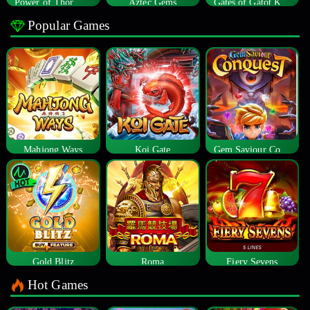
Power of Thor Megaways
Aztec Gems
Gates of Gatot Kaca
Popular Games
Mahjong Ways
Koi Gate
Gem Saviour Conquest
Gold Blitz
Roma
Fiery Sevens
Hot Games