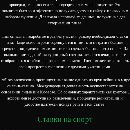
проверки, если посетителя подозревают в мошенничестве. Это
помогает быстро и эффективно получить доступ к сайту с привычным
набором функций. Для входа используйте данные, полученные для
авторизации ранее.
Там описаны подробные правила участия, размер необходимой ставки
итд. Чаще всего игроки соревнуются в том, кто потратит больше
средств в определенном автомате или сделает больше всего ставок. За
выполнение заданий на турнирный счет начисляются очки, которые
отображаются в таблице в реальном времени. Гость может отслеживать
свой прогресс в сравнении с другими участниками.
1xSlots заслуженно претендует на звание одного из крупнейших в мире
онлайн-казино. Международная деятельность осуществляется на
основании лицензии Кюрасао. Об основных характеристиках конторы,
ассортименте доступных развлечений, процедуре регистрации и
удобстве платежей пойдет речь в этой статье.
Ставки на спорт