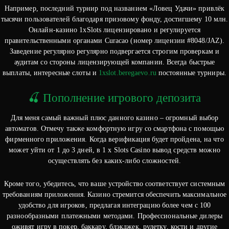
Например, последний турнир под названием «Ловец Удачи» привлёк
тысячи пользователей благодаря призовому фонду, достигшему 10 млн.
Онлайн-казино 1xSlots лицензировано и регулируется
правительственными органами Curacao (номер лицензии #8048/JAZ).
Заведение регулярно регулярно подвергается строгим проверкам и
аудитам со стороны лицензирующей компании. Всегда быстрые
выплаты, интересные слоты и
1xslot.beregaevo.ru
постоянные турниры.
🍒 Пополнение игрового депозита
Для меня самый важный плюс данного казино – огромный выбор
автоматов. Отмечу также комфортную игру со смартфона с помощью
фирменного приложения. Когда верификация будет пройдена, на что
может уйти от 1 до 3 дней, в 1 x Slots Casino вывод средств можно
осуществлять без каких-либо сложностей.
Кроме того, убедитесь, что ваше устройство соответствует системным
требованиям приложения. Казино стремится обеспечить максимальное
удобство для игроков, предлагая интеграцию более чем с 100
разнообразными платежными методами. Профессиональные дилеры
оживят игру в покер, баккару, блэкджек, рулетку, кости и другие