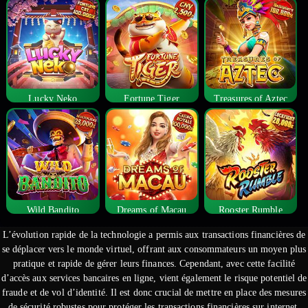
Lucky Neko
Fortune Tiger
Treasures of Aztec
Wild Bandito
Dreams of Macau
Rooster Rumble
L’évolution rapide de la technologie a permis aux transactions financières de
se déplacer vers le monde virtuel, offrant aux consommateurs un moyen plus
pratique et rapide de gérer leurs finances. Cependant, avec cette facilité
d’accès aux services bancaires en ligne, vient également le risque potentiel de
fraude et de vol d’identité. Il est donc crucial de mettre en place des mesures
de sécurité robustes pour protéger les transactions financières sur internet.