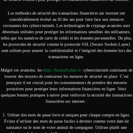
Les méthodes de sécurité des transactions financières sur internet ont
considérablement évolué au fil des ans pour faire face aux menaces
croissantes des cybercriminels. Les technologies de cryptage avancées sont
désormais utilisées pour protéger les informations sensibles des utilisateurs,
telles que les numéros de carte de crédit et les données personnelles. De plus,
les protocoles de sécurité comme le protocole SSL (Secure Sockets Layer)
sont utilisés pour assurer la confidentialité et l’intégrité des données lors des
transactions en ligne.
Malgré ces avancées, les
https://bookoffallen.fr/
cybercriminels continuent de
trouver des moyens de contourner les mesures de sécurité en place. C’est
pourquoi il est crucial pour les consommateurs de prendre des mesures
proactives pour protéger leurs informations financières en ligne. Voici
quelques bonnes pratiques à suivre pour renforcer la sécurité des transactions
financières sur internet :
1. Utiliser des mots de passe forts et uniques pour chaque compte en ligne.
Évitez d’utiliser des mots de passe faciles à deviner comme votre date de
naissance ou le nom de votre animal de compagnie. Utilisez plutôt une