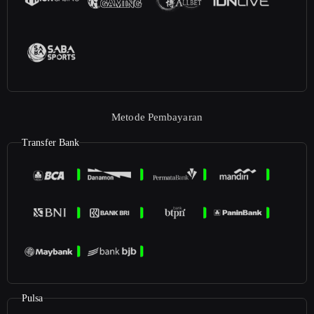
Metode Pembayaran
Transfer Bank
Pulsa