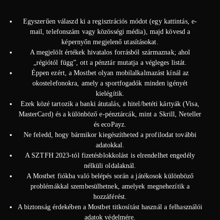
Egyszerűen válaszd ki a regisztrációs módot (egy kattintás, e-
mail, telefonszám vagy közösségi média), majd kövesd a
képernyőn megjelenő utasításokat.
A megjelölt értékek hivatalos forrásból származnak; ahol
„régiótól függ”, ott a pénztár mutatja a végleges listát.
Éppen ezért, a Mostbet olyan mobilalkalmazást kínál az
okostelefonokra, amely a sportfogadók minden igényét
kielégítik.
Ezek közé tartozik a banki átutalás, a hitel/betéti kártyák (Visa,
MasterCard) és a különböző e-pénztárcák, mint a Skrill, Neteller
és ecoPayz.
Ne feledd, hogy bármikor kiegészítheted a profilodat további
adatokkal.
A SZTFH 2023-tól fizetésblokkolást is elrendelhet engedély
nélküli oldalaknál.
A Mostbet fiókba való belépés során a játékosok különböző
problémákkal szembesülhetnek, amelyek megnehezítik a
hozzáférést.
A biztonság érdekében a Mostbet titkosítást használ a felhasználói
adatok védelmére.