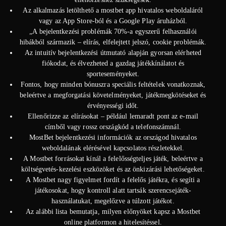
Az alkalmazás letölthető a mostbet app hivatalos weboldaláról
vagy az App Store-ból és a Google Play áruházból.
„A bejelentkezési problémák 70%-a egyszerű felhasználói
hibákból származik – elírás, elfelejtett jelszó, cookie problémák.
Az intuitív bejelentkezési útmutató alapján gyorsan elérheted
fiókodat, és élvezheted a gazdag játékkínálatot és
sporteseményeket.
Fontos, hogy minden bónuszra speciális feltételek vonatkoznak,
beleértve a megforgatási követelményeket, játékmegkötéseket és
érvényességi időt.
Ellenőrizze az elírásokat – például lemaradt pont az e-mail
címből vagy rossz országkód a telefonszámnál.
MostBet bejelentkezési információk az országod hivatalos
weboldalának elérésével kapcsolatos részletekkel.
A Mostbet forrásokat kínál a felelősségteljes játék, beleértve a
költségvetés-kezelési eszközöket és az önkizárási lehetőségeket.
A Mostbet nagy figyelmet fordít a felelős játékra, és segíti a
játékosokat, hogy kontroll alatt tartsák szerencsejáték-
használatukat, megelőzve a túlzott játékot.
Az alábbi lista bemutatja, milyen előnyöket kapsz a Mostbet
online platformon a hitelesítéssel.