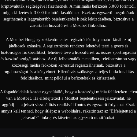
kriptovaluták segítségével fizethetnek. A minimális befizetés 5.000 forinttól,
míg a kifizetések 3.000 forinttól kezdődnek. Ezek az egyszerű megoldások
segíthetnek a leggyakoribb bejelentkezési hibák leküzdésében, biztosítva a
zavartalan hozzáférést a Mostbet fiókodhoz.
A Mostbet Hungary zökkenőmentes regisztrációs folyamatot kínál az új
játékosok számára. A regisztrációs rendszer lehetővé teszi a gyors és
biztonságos fiókbeállítást, lehetővé téve a hozzáférést az összes sportfogadási
és kaszinó szolgáltatáshoz. Az új felhasználók e-mailben, telefonszámon vagy
közösségi média fiókokon keresztül regisztrálhatnak, biztosítva a
rugalmasságot és a kényelmet. Ellenőrzés szükséges a teljes funkcionalitás
feloldásához, mint például a befizetések és kifizetések.
A fogadóoldalak között egyedülálló, hogy a közösségi média felületeken jelen
van a Mostbet. Ha elfelejtetted a Mostbet bejelentkezési jelszavadat, ne
aggódj — a jelszó visszaállítás rendkívül fontos és egyszerű folyamat. Csak
annyit kell tenned, hogy átlépsz a weboldalra, rákattintasz az “Elfelejtetted a
jelsavad?” linkre, és követed az egyszerű utasításokat.