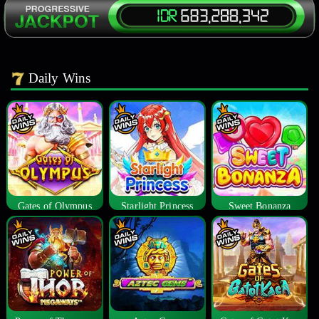
Daily Wins
Gates of Olympus
Starlight Princess
Sweet Bonanza