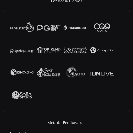
Penyedia Games
Metode Pembayaran