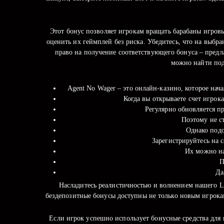
Этот бонус позволяет игрокам вращать барабаны игров
оценить их геймплей без риска. Убедитесь, что на выбр
право на получение соответствующего бонуса – пред
можно найти под
Agent No Wager – это онлайн-казино, которое нача
Когда вы открываете счет игрок
Регулярно обновляется п
Поэтому не с
Однако под
Зарегистрируйтесь на 
Их можно на
П
Да
Насладитесь реалистичностью и волнением нашего L
бездепозитные бонусы доступны не только новым игрокам
Если игрок успешно использует бонусные средства для 