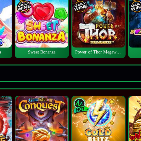
s
Sweet Bonanza
Power of Thor Megaways