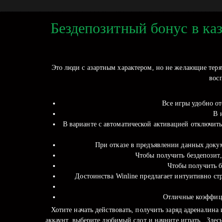
Бездепозитный бонус в ка
Это люди с азартным характером, но не желающие теря
вос
Все игры удобно от
В 
В варианте с автоматической активацией отключить
При отказе в предъявлении данных доку
Чтобы получить бездепозит
Чтобы получить б
Достоинства Winline предлагает интуитивно с
Отличные коэффици
Хотите начать действовать, получить заряд адреналина 
аккаунт, выберите любимый слот и начните играть.. Здес