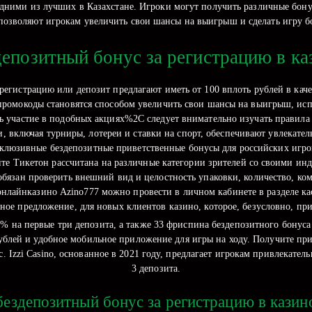
дними из лучших в Казахстане. Игроки могут получить различные бонусы
 позволяют игрокам увеличить свои шансы на выигрыш и сделать игру б
депозитный бонус за регистрацию в ка
егистрацию или депозит предлагают иметь от 100 вплоть рублей в кач
ромокоды становятся способом увеличить свои шансы на выигрыш, испо
 участие в подобных акциях%2C следует внимательно изучать правила 
 включая турниры, лотереи и ставки на спорт, обеспечивают увлекате
клюзивные бездепозитные приветственные бонусы для российских игро
айте Тикетон рассчитана на различные категории зрителей со своими и
обязан проверить внешний вид и целостность упаковки, количество, ком
онлайнказино Azino777 можно провести в личном кабинете в разделе 
ое предложение, для новых клиентов казино, которое, безусловно, пр
 на первые три депозита, а также 33 фриспина бездепозитного бонуса п
ублей и удобное мобильное приложение для игры на ходу. Получите пр
. Izzi Casino, основанное в 2021 году, предлагает игрокам привлекат
3 депозита.
бездепозитный бонус за регистрацию в казин