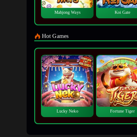
Mahjong Ways
Koi Gate
Hot Games
Lucky Neko
Fortune Tiger