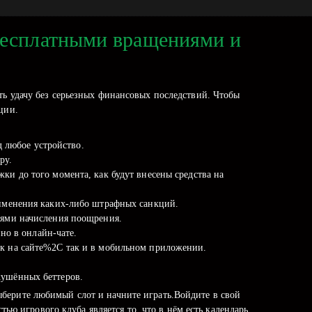
 бесплатными вращениями и
ть удачу без серьезных финансовых последствий. Чтобы
ции.
д любое устройство.
ру.
ки до того момента, как будут внесены средства на
рименения каких-либо штрафных санкций.
иями начисления поощрения.
но в онлайн-чате.
ак на сайте%2C так и в мобильном приложении.
кушённых беттеров.
 выберите любимый слот и начните играть.Войдите в свой
ью игрового клуба является то, что в нём есть календарь