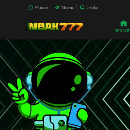
Whatsapp
Telegram
Livechat
BERAN