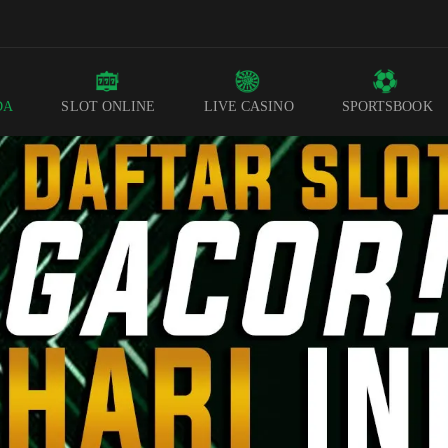
DA
SLOT ONLINE
LIVE CASINO
SPORTSBOOK