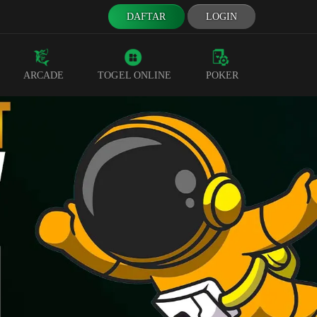
DAFTAR
LOGIN
ARCADE
TOGEL ONLINE
POKER