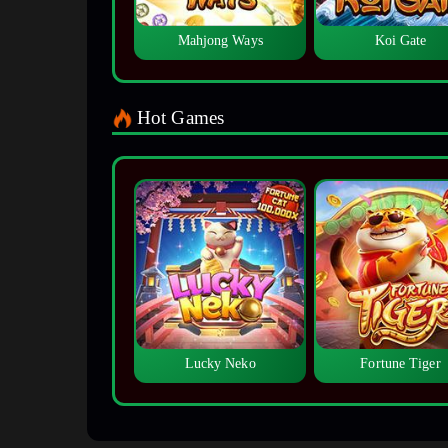
Mahjong Ways
Koi Gate
Hot Games
Lucky Neko
Fortune Tiger