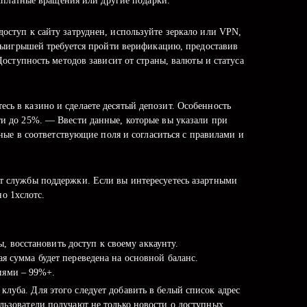
сплатные вращения или другие подарки.
доступ к сайту затруднен, используйте зеркало или VPN,
выигрышей требуется пройти верификацию, предоставив
оступность методов зависит от страны, валюты и статуса
сь в казино и сделаете десятый депозит. Особенность
йти до 25%. — Ввести данные, которые вы указали при
ные в соответствующие поля и согласиться с правилами и
от службы поддержки. Если вы интересуетесь азартными
о 1хслотс.
, восстановить доступ к своему аккаунту.
я сумма будет переведена на основной баланс.
ниями – 99%+.
луба. Для этого следует добавить в белый список адрес
льзователи получают не только новости о доступных