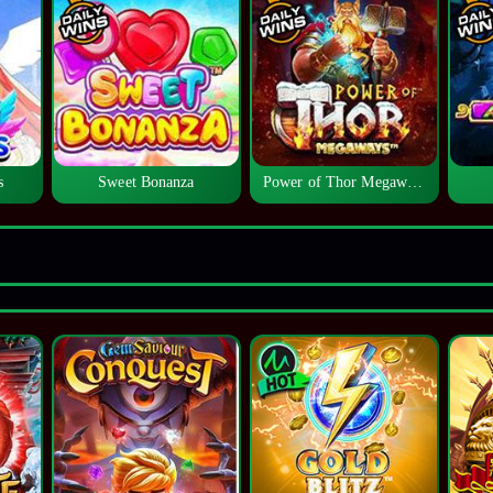
s
Sweet Bonanza
Power of Thor Megaways