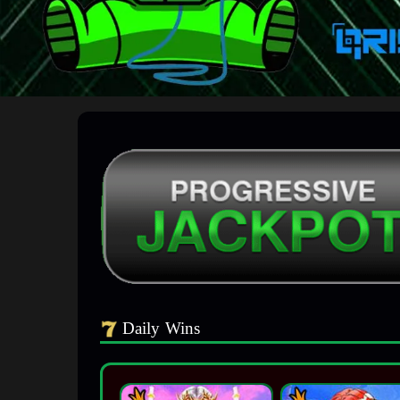
Daily Wins