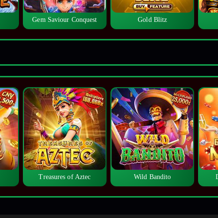
Gem Saviour Conquest
Gold Blitz
Treasures of Aztec
Wild Bandito