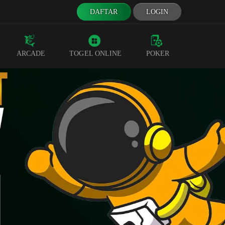
DAFTAR
LOGIN
ARCADE
TOGEL ONLINE
POKER