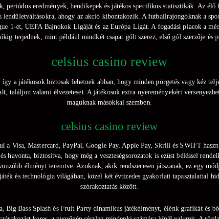
ok, periódus eredmények, hendikepek és játékos specifikus statisztikák. Az élő
lendületváltásokra, ahogy az akció kibontakozik. A futballrajongóknak a sport
gue 1-et, UEFA Bajnokok Ligáját és az Európa Ligát. A fogadási piacok a mérk
iókig terjednek, mint például mindkét csapat gólt szerez, első gól szerzője és
celsius casino review
, így a játékosok biztosak lehetnek abban, hogy minden pörgetés vagy kéz teljese
lt, találjon valami élvezeteset. A játékosok extra nyereményekért versenyezhet
maguknak másokkal szemben.
celsius casino review
 a Visa, Mastercard, PayPal, Google Pay, Apple Pay, Skrill és SWIFT haszná
 és havonta, biztosítva, hogy még a veszteségsorozatok is ezüst béléssel rende
 vonzóbb élményt teremtve. Azoknak, akik rendszeresen játszanak, ez egy módj
áték és technológia világában, közel két évtizedes gyakorlati tapasztalattal hi
szórakoztatás között.
 Big Bass Splash és Fruit Party dinamikus játékélményt, élénk grafikát és b
szórakozást keres, a nyerőgép részleg mindenki számára kínál valamit. A röpl