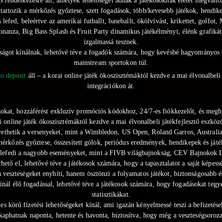
s rendelkezésre áll, amelyek lehetőséget adnak a játékosoknak életet megvált
tartozik a mérkőzés győztese, szett fogadások, több/kevesebb játékok, hendike
lefed, beleértve az amerikai futballt, baseballt, ökölvívást, krikettet, golfot
nanza, Big Bass Splash és Fruit Party dinamikus játékélményt, élénk grafikát
izgalmassá tesznek.
sságot kínálnak, lehetővé téve a fogadók számára, hogy kevésbé hagyományos o
mainstream sportokon túl.
no deposit
áll – a korai online játék ökoszisztémáktól kezdve a mai élvonalbel
integrációkon át.
okat, hozzáférést exkluzív promóciós kódokhoz, 24/7-es fiókkezelőt, és meg
ai online játék ökoszisztémáktól kezdve a mai élvonalbeli játékfejlesztő eszk
követhetik a versenyeket, mint a Wimbledon, US Open, Roland Garros, Austral
érkőzés győztese, összesített gólok, periódus eredmények, hendikepek és játék
 lefedi a nagyobb eseményeket, mint a FIVB világbajnokság, CEV Bajnokok Lig
ető el, lehetővé téve a játékosok számára, hogy a tapasztalatot a saját képess
 veszteségeket enyhíti, hanem ösztönzi a folyamatos játékot, biztonságosabb 
kínál élő fogadással, lehetővé téve a játékosok számára, hogy fogadásokat teg
statisztikákat.
es körű fizetési lehetőségeket kínál, ami igazán kényelmessé teszi a befizetések
kaphatnak naponta, hetente és havonta, biztosítva, hogy még a veszteségsoroza