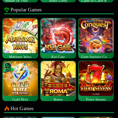
Power of Thor Megaways
Aztec Gems
Gates of Gatot Kaca
Popular Games
Mahjong Ways
Koi Gate
Gem Saviour Conquest
Gold Blitz
Roma
Fiery Sevens
Hot Games