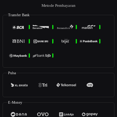
Metode Pembayaran
Transfer Bank
Pulsa
E-Money