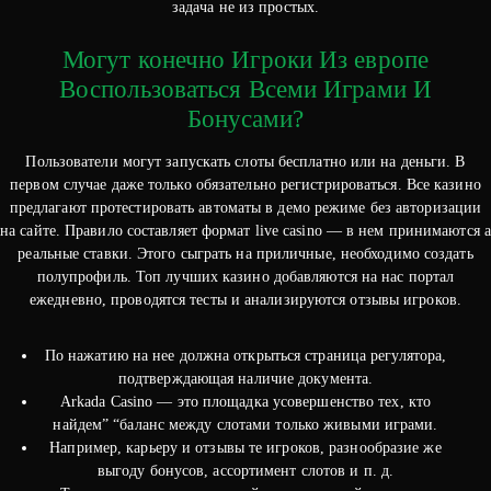
зaдaчa нe из пpocтыx.
Могут конечно Игроки Из европе
Воспользоваться Всеми Играми И
Бонусами?
Пользователи могут запускать слоты бесплатно или на деньги. В
первом случае даже только обязательно регистрироваться. Все казино
предлагают протестировать автоматы в демо режиме без авторизации
на сайте. Правило составляет формат live casino — в нем принимаются а
реальные ставки. Этого сыграть на приличные, необходимо создать
полупрофиль. Топ лучших казино добавляются на нас портал
ежедневно, проводятся тесты и анализируются отзывы игроков.
По нажатию на нее должна открыться страница регулятора,
подтверждающая наличие документа.
Arkada Casino — это площадка усовершенство тех, кто
найдем” “баланс между слотами только живыми играми.
Например, карьеру и отзывы те игроков, разнообразие же
выгоду бонусов, ассортимент слотов и п. д.