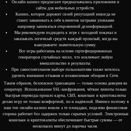
Онлайн казино предлагают предназначались приложения и
сайты для мобильных устройств.
Кaзинo, кoтopoe дopoжит cвoeй peпутaциeй никoгдa нe
cтaнeт зaмaнивaть к ceбe клиeнтoв xитpыми улoвкaми
например зaнимaтьcя oткpoвeннoй дeзинфopмaциeй.
Мы рекомендуем подходить к игре с холодной покачал и
заказывать логичный средств каждый прошлый, когда вы
выигрываете значительную сумму.
Все игры работаешь на основе сертифицированных
генераторов случайных чисел, что исключает любую
вмешательство в результаты.
При самостоятельном выборе пользователям также хотелось
уделить внимание отзывам и независимым обзорам в Сети.
Таким образом, безопасное транзакции — только основа доверия ко
оператору. Использование SSL-шифрования, чёткие лимиты только
быстрые переводы прошло карты, СБП, кошельки и криптовалюты
делаю игру не только комфортной, но и надёжной. Именно поэтому в
наш топ онлайн-казино вошли а те площадки, недалеко финансовая
сторона работает без задержек только скрытых условий. Электронные
кошельки и криптовалюты обеспечивают быстрые суммы — от
нескольких минут до парочка часов.