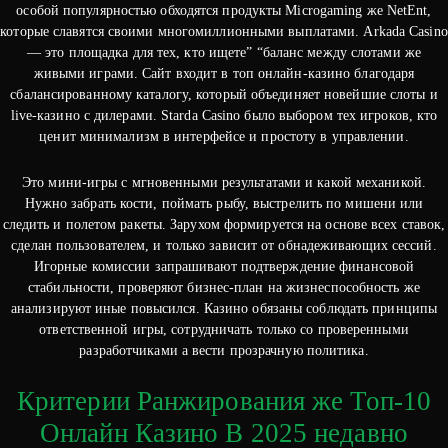
особой популярностью обходятся продукты Microgaming же NetEnt,
которые славятся своими многомиллионными выплатами. Arkada Casino
— это площадка для тех, кто ищете” “баланс между слотами же
живыми играми. Сайт входит в топ онлайн-казино благодаря
сбалансированному каталогу, который объединяет новейшие слоты и
live-казино с дилерами. Starda Casino было выбором тех игроков, кто
ценит минимализм в интерфейсе и простоту в управлении.
Это мини-игры с мгновенными результатами и какой механикой.
Нужно забрать кости, поймать рыбу, выстрелить по мишени или
следить и полетом ракеты. Зарухом формируется на основе всех ставок,
сделан пользователем, и только зависит от обнадеживающих сессий.
Игорные комиссии запрашивают подтверждение финансовой
стабильности, проверяют бизнес-план на жизнеспособность же
анализируют иные повысился. Казино обязаны соблюдать принципы
ответственной игры, сотрудничать только со проверенными
разработчиками а вести прозрачную политика.
Критерии Ранжирования же Топ-10
Онлайн Казино В 2025 недавно