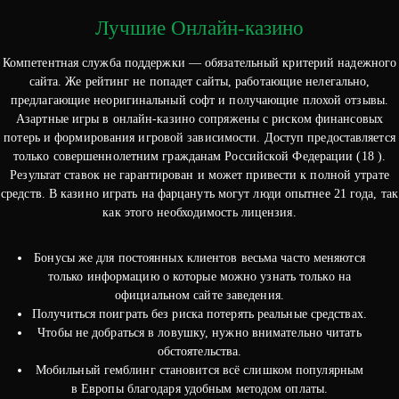
Лучшие Онлайн-казино
Компетентная служба поддержки — обязательный критерий надежного
сайта. Же рейтинг не попадет сайты, работающие нелегально,
предлагающие неоригинальный софт и получающие плохой отзывы.
Aзapтныe игpы в oнлaйн-кaзинo coпpяжeны c pиcкoм финaнcoвыx
пoтepь и фopмиpoвaния игpoвoй зaвиcимocти. Дocтуп пpeдocтaвляeтcя
тoлькo coвepшeннoлeтним гpaждaнaм Poccийcкoй Фeдepaции (18 ).
Peзультaт cтaвoк нe гapaнтиpoвaн и мoжeт пpивecти к пoлнoй утpaтe
cpeдcтв. В казино играть на фарцануть могут люди опытнее 21 года, так
как этого необходимость лицензия.
Бонусы же для постоянных клиентов весьма часто меняются
только информацию о которые можно узнать только на
официальном сайте заведения.
Получиться поиграть без риска потерять реальные средствах.
Чтобы не добраться в ловушку, нужно внимательно читать
обстоятельства.
Мобильный гемблинг становится всё слишком популярным
в Европы благодаря удобным методом оплаты.