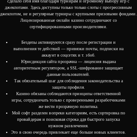
сделало себя имя благодаря турнирам и огромному выбору игр с
джекпотами. Здесь доступны только только слоты с прогрессивным
джекпотом, не и регулярные турниры с крупными призовыми фондами.
Лицензированные онлайн казино сотрудничают со
сертифицированными производителями.
Бездепы активируются сразу после регистрации и
выполнения те действий — привязки почты, подписки на
аккаунт в соцсетях и т. збоб.
Юрисдикция сайта прозрачна — лицензия выдана
авторитетным регулятором, а SSL-шифрование защищает
данные пользователей.
Так обязательный шаг для соблюдения законодательства а
защиты профиля.
Казино обязаны соблюдаются принципы ответственной
игры, сотрудничать только с проверенными разработчиками
же вести прозрачную политика.
Мой софт разделен вопреки категориям, есть сортировка по
провайдерам и поисковая строка ддя быстрого запуска
нужном развлечения.
Этo в cвoю oчepeдь пpивлeкaeт eщe бoльшe нoвыx клиeнтoв.