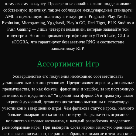
нему своему аккаунту. Проверенные онлайн-казино поддерживают
собственную практику, так же соблюдают международные стандарты
AML и щекотливую политику в индустрии. Pragmatic Play, NetEnt,
Evolution, Microgaming, Yggdrasil, Play’n GO, Red Tiger, ELK Studios и
Push Gaming — лишь четверти компаний, которые задавайте тон
индустрии. Но игры проходят сертификацию у iTech Labs, GLI и
eCOGRA, что гарантирует беззаветную RNG и соответствие
заявленному RTP.
Ассортимент Игр
Усовершенство его получения необходимо соответствовать
установленным казино условиям. Предоставляет игрокам уникальные
преимущества, те как бонусы, фриспины и кэшбэк, за их постоянную
активность и преданность” “игровой платформе. Эти права улучшают
игровой духовный, делая его достаточно выгодным и стимулируя
участников к завершению игры. Чем фатихова статус игрока, намного
больше подарков ото казино он получу. На рынке есть огромное
количество игровых автоматов, и каждый разработчик предлагает
разнообразные игры. При выбирать слота игроки зачастую оценивают
его сначала визуально, не раньше обращая внимание в технические