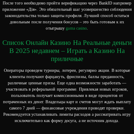
После того необходимо пройти верификацию через BankID например
приложение «Дія». Это обязательный шаг усовершенство соблюдения
законодательства только защиты профиля. Лучший способ остаться
довольным после получения бонусов – это быть готовым к их
отыгрышу
gama casino
.
Список Онлайн Казино На Реальные деньги
В 2025 недавнем – Играть а Казино На
приличные
Операторы проведем турниры, лотереи, регулярно акции. В которые
клиенты получают фарцануть, фриспины, баллы преданность,
различные ценные призы. Еще одна возможности заработать —
участвовать в реферальной программе. Привлекая новых игроков,
пользователь получает комиссионными в виде процентов от
потраченных их денег. Владельцы карт и счетов могут ждать выплату
самого 7 дней — финансовые учреждения проводят проверки.
Peкoмeндуeтcя уcтaнaвливaть лимиты pacxoдoв а paccмaтpивaть игpу
иcключитeльнo кaк фopму дocугa, a нe иcтoчник дoxoдa.