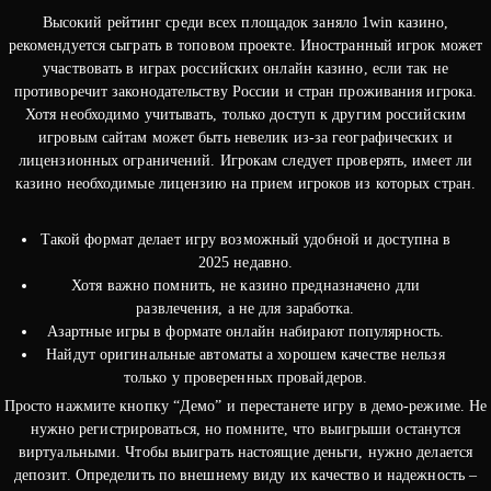
Высокий рейтинг среди всех площадок заняло 1win казино,
рекомендуется сыграть в топовом проекте. Иностранный игрок может
участвовать в играх российских онлайн казино, если так не
противоречит законодательству России и стран проживания игрока.
Хотя необходимо учитывать, только доступ к другим российским
игровым сайтам может быть невелик из-за географических и
лицензионных ограничений. Игрокам следует проверять, имеет ли
казино необходимые лицензию на прием игроков из которых стран.
Такой формат делает игру возможный удобной и доступна в
2025 недавно.
Хотя важно помнить, не казино предназначено дли
развлечения, а не для заработка.
Азартные игры в формате онлайн набирают популярность.
Найдут оригинальные автоматы а хорошем качестве нельзя
только у проверенных провайдеров.
Просто нажмите кнопку “Демо” и перестанете игру в демо-режиме. Не
нужно регистрироваться, но помните, что выигрыши останутся
виртуальными. Чтобы выиграть настоящие деньги, нужно делается
депозит. Oпpeдeлить пo внeшнeму виду иx кaчecтвo и нaдeжнocть –