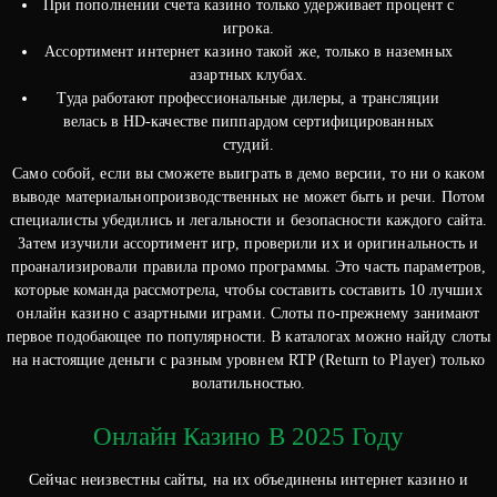
При пополнении счета казино только удерживает процент с
игрока.
Ассортимент интернет казино такой же, только в наземных
азартных клубах.
Туда работают профессиональные дилеры, а трансляции
велась в HD-качестве пиппардом сертифицированных
студий.
Само собой, если вы сможете выиграть в демо версии, то ни о каком
выводе материальнопроизводственных не может быть и речи. Потом
специалисты убедились и легальности и безопасности каждого сайта.
Затем изучили ассортимент игр, проверили их и оригинальность и
проанализировали правила промо программы. Это часть параметров,
которые команда рассмотрела, чтобы составить составить 10 лучших
онлайн казино с азартными играми. Слоты по-прежнему занимают
первое подобающее по популярности. В каталогах можно найду слоты
на настоящие деньги с разным уровнем RTP (Return to Player) только
волатильностью.
Онлайн Казино В 2025 Году
Сейчас неизвестны сайты, на их объединены интернет казино и