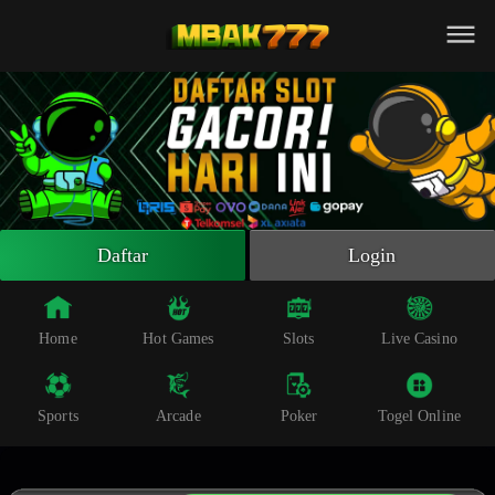
Beranda
Slot Online
Live Casino
Sportsbook
Arcade
Togel Online
Daftar
Login
Poker
Whatsapp
Home
Hot Games
Slots
Live Casino
Telegram
Sports
Arcade
Poker
Togel Online
Livechat