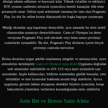
dönüşü tahmin edilemez ve heyecanlı kılar. Yüksek volatilite ve etkileyici
RTP, oyunun cazibesini artırarak oyunculara önemli kazançlar elde etme
potansiyeli sunar. Online oyun sektöründe tanınmış bir isim olan Pragmatic
Play, bu slot ile online kumar dünyasında bir başka başyapıt yaratmıştır.
Müziği ekrandan açıp kapatmayı deneyebilir, aynı zamanda bu slotu mobil
cihazınızdan oynamayı deneyebilirsiniz. Gates of Olympus’un demo
versiyonu Pragmatic Play web sitesinde veya bunu sunan çevrimiçi
casinolarda oynanabilir. Bu slot, Pragmatic Play slotlarını içeren birçok
çevrimiçi casinoda mevcuttur.
Retina ekranlara uygun şekilde tasarlanmış simgeler ve animasyonlar, oyun
atmosferini derinleştirir.
Gates of Olympus oyna demo
Uygulama doğrudan
web sitemizden indirilebilir ve iOS 13.0 veya üzeri sürümlerle tam
uyumludur. Apple kullanıcıları, bildirim sisteminden günlük bonuslar, yeni
etkinlikler ve özel turnuvalar hakkında anında bilgi alabilirler. Ayrıca
uygulama, güvenli ödeme altyapısını destekler böylece oyuncular, hesap
bakiyelerini yönetirken verilerinin korunduğundan emin olabilirler.
Ante Bet ve Bonus Satın Alma