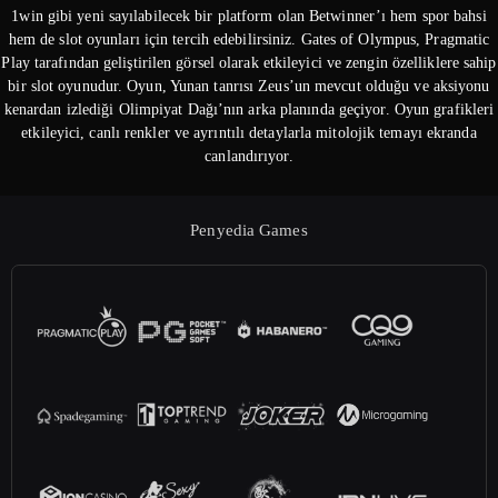
1win gibi yeni sayılabilecek bir platform olan Betwinner’ı hem spor bahsi
hem de slot oyunları için tercih edebilirsiniz. Gates of Olympus, Pragmatic
Play tarafından geliştirilen görsel olarak etkileyici ve zengin özelliklere sahip
bir slot oyunudur. Oyun, Yunan tanrısı Zeus’un mevcut olduğu ve aksiyonu
kenardan izlediği Olimpiyat Dağı’nın arka planında geçiyor. Oyun grafikleri
etkileyici, canlı renkler ve ayrıntılı detaylarla mitolojik temayı ekranda
canlandırıyor.
Penyedia Games