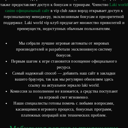
также предоставляет доступ к бонусам и турнирам. Членство
Laki world
casino официальный сайт
в vip club лаки ворлд открывает доступ к
персональному менеджеру, эксклюзивным бонусам и приоритетной
поддержке. Laki world vip клуб предлагает множество привилегий и
преимуществ, недоступных обычным пользователям.
Мы собрали лучшие игровые автоматы от мировых
производителей и разработали эксклюзивную систему
бонусов.
Первым шагом к игре становится посещение официального
ресурса.
Самый надежный способ — добавить наш сайт в закладки
вашего браузера, так как мы регулярно обновляем здесь
ссылку на актуальное зеркало laki world.
Комиссия за пополнение не взимается, а средства поступают
на игровой счет мгновенно.
Наши специалисты готовы помочь с любыми вопросами,
касающимися игрового процесса, бонусных программ,
платежных операций или технических проблем.