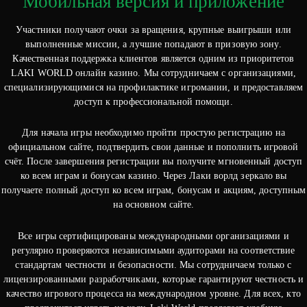
Мобильная версия и приложение
Участники получают очки за вращения, крупные выигрыши или
выполненные миссии, а лучшие попадают в призовую зону.
Качественная поддержка клиентов является одним из приоритетов
LAKI WORLD онлайн казино. Мы сотрудничаем с организациями,
специализирующимися на профилактике игромании, и предоставляем
доступ к профессиональной помощи.
Для начала игры необходимо пройти простую регистрацию на
официальном сайте, подтвердить свои данные и пополнить игровой
счёт. После завершения регистрации вы получите мгновенный доступ
ко всем играм и бонусам казино. Через Лаки ворлд зеркало вы
получаете полный доступ ко всем играм, бонусам и акциям, доступным
на основном сайте.
Все игры сертифицированы международными организациями и
регулярно проверяются независимыми аудиторами на соответствие
стандартам честности и безопасности. Мы сотрудничаем только с
лицензированными разработчиками, которые гарантируют честность и
качество игрового процесса на международном уровне. Для всех, кто