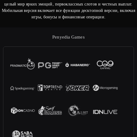
целый мир ярких эмоций, первоклассных слотов и честных выплат.
Мобильная версия включает все функции десктопной версии, включая
игры, бонусы и финансовые операции.
Penyedia Games