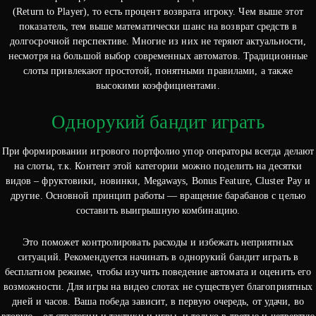
(Return to Player), то есть процент возврата игроку. Чем выше этот
показатель, тем выше математически шанс на возврат средств в
долгосрочной перспективе. Многие из них не теряют актуальности,
несмотря на большой выбор современных автоматов. Традиционные
слоты привлекают простотой, понятными правилами, а также
высокими коэффициентами.
Однорукий бандит играть
При формировании игрового портфолио упор операторы всегда делают
на слоты, т.к. Контент этой категории можно поделить на десятки
видов – фруктовики, новинки, Megaways, Bonus Feature, Cluster Pay и
другие. Основной принцип работы — вращение барабанов с целью
составить выигрышную комбинацию.
Это поможет контролировать расходы и избежать неприятных
ситуаций. Рекомендуется начинать в однорукий бандит играть в
бесплатном режиме, чтобы изучить поведение автомата и оценить его
возможности. Для игры на видео слотах не существует благоприятных
дней и часов. Ваша победа зависит, в первую очередь, от удачи, во