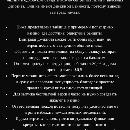
онлайн в одноруком бандите можно без регистрации и внесения
депозита. Они не имеют денежной ценности, поэтому вывести
выигрыш нельзя.
Ниже представлена таблица с примерами популярных
казино, где доступны однорукие бандиты.
Выигрыш джекпота может быть очень крупным, но
вероятность его выпадения обычно низка.
Оба же эти показателя влияют на общую ставку, которая
непосредственно связана с игровым балансом.
Он имел простую конструкцию, работал от $0,05 и давал
приз в размере $0,5.
Первые механические автоматы появились более века назад
и сразу же завоевали популярность благодаря простоте
правил и яркой визуальной составляющей.
Для запуска бесплатной версии часто не нужно создавать
аккаунт в казино.
Ответственный подход позволит получить удовольствие от
игры и избежать нежелательных последствий.
В демо-версиях используются виртуальные фишки или
кредиты, которые автоматически пополняются.