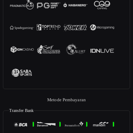
Metode Pembayaran
Transfer Bank