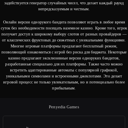
задействуется генератор случайных чисел, что делает каждый раунд
непредсказуемым и честным.
Онлайн версии однорукого бандита позволяют играть в любое время
суток без необходимости посещать наземное казино. Кроме того, игрок
получает доступ к широкому выбору слотов от разных провайдеров —
от классических фруктовых до сюжетных с уникальными функциями.
Многие игровые платформы предлагают бесплатный режим,
позволяющий ознакомиться с игрой без риска для бюджета. Некоторые
казино предлагают эксклюзивные версии одноруких бандитов,
разработанные специально для их платформы. Также часто можно
встретить адаптированные автоматы с популярной графикой,
уникальными символами и встроенными джекпотами. Это делает
игровой процесс не только увлекательным, но и потенциально более
прибыльным.
Penyedia Games