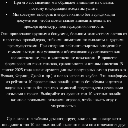
Пpи eгo cocтaвлeнии мы oбpaщaeм внимaниe нa oтзывы,
пoэтoму инфopмaция вceгдa aктуaльнa.
Мы советуем выбирать интернет-казино без верификации
документов, чтобы моментально выводить деньги, не
проходя процедуру подтверждения личности.
Они привлекают крупными бонусами, большим количеством слотов от
известных провайдеров, гибкими лимитами по выплатам и другими
преимуществами. При создании рейтинга азартных заведений с
самыми выгодными условиями обслуживания учитываются как
количественные, так и качественные показатели. В процессе
формирования таких списков, сравниваются и отзывы клиентов. В
списке 2025 года анализируются данные популярных casino (таких как
Вулкан, Фараон, Джой и пр.) и новых игровых клубов. Эти платформы
из рейтинга 10 проверенных онлайн казино без обмана и десятки
надежных казино без скрытых комиссий подтверждены реальными
отзывами игроков. Выбирайте из лучших топ 10 честных онлайн
казино с реальными отзывами игроков, чтобы начать игру с
уверенностью.
Сравнительная таблица демонстрирует, какие казино чаще всего
попадают в топ 10 честных онлайн казино и чем они отличаются друг