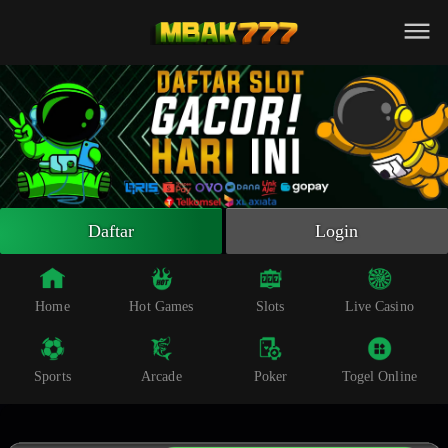
Beranda
Slot Online
Live Casino
Sportsbook
Arcade
Togel Online
Daftar
Login
Poker
Whatsapp
Home
Hot Games
Slots
Live Casino
Telegram
Sports
Arcade
Poker
Togel Online
Livechat