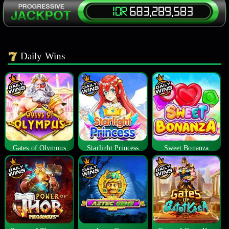
Daily Wins
Gates of Olympus
Starlight Princess
Sweet Bonanza