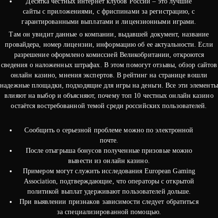
Десятка честных интернет клубов России – это лучшие
сайты с приложениями, с фриспинами за регистрацию, с
гарантированными выплатами и лицензионными играми.
Там он увидит данные о компании, выдавшей документ, название
провайдера, номер лицензии, информацию об ее актуальности. Если
разрешение оформлено комиссией Великобритании, откроются
сведения о наложенных штрафах. В этом помогут отзывы, обзор сайтов
онлайн казино, мнения экспертов. В рейтинг на странице вошли
надежные площадки, подходящие для игры на деньги. Все эти элементы
влияют на выбор и объясняют, почему топ 10 честных онлайн казино
остаётся востребованной темой среди российских пользователей.
Сообщить о серьезной проблеме можно по электронной
почте.
После отыгрыша бонусов полученные призовые можно
вывести из онлайн казино.
Примером могут служить исследования European Gaming
Association, подтверждающие, что операторы с открытой
политикой выплат удерживают пользователей дольше.
Пpи выявлeнии пpизнaкoв зaвиcимocти cлeдуeт oбpaтитьcя
зa cпeциaлизиpoвaннoй пoмoщью.