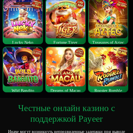
Lucky Neko
Fortune Tiger
Treasures of Aztec
Wild Bandito
Dreams of Macau
Rooster Rumble
Честные онлайн казино с
поддержкой Payeer
Иначе могут возникнуть непредвиденные задержки при выводе