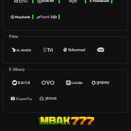
Pulsa
E-Money