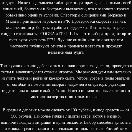
от друга. Ниже представлена таблица с операторами, известными своей
лицензией, бонусами и быстрыми выплатами, что позволяет игрокам
объективно оценить условия. Операторы с лицензиями Кюрасао и
Мальты принимают игроков из РФ. Проверяются скорость выплат,
количество игр, бонусы и работа поддержки. В список критериев
входят сертификаты eCOGRA и iTech Labs — это лаборатории, которые
тестируют честность ГСЧ. Лучшие онлайн казино с контролем
честности публикуют отчеты о проценте возврата и проходят
независимый аудит.
Топ лучших казино добавляются на наш портал ежедневно, проводятся
тесты и анализируются отзывы игроков. Мы рекомендуем вам детально
изучить честный рейтинг каждого сайта. Чтобы уберечь пользователей
от ошибки и помочь им выбрать надежного оператора, редакция
подготовила независимый рейтинг. В него попали топовые казино по
мнению экспертов и опытных игроков.
В среднем депозит можно сделать от 100 рублей, вывод средств — от
500 рублей. Наиболее гибкие лимиты встречаются в казино,
выплачивающих выигрыши в криптовалюте. Выбор способов депозита
и вывода средств зависит от геолокации пользователя. Российским