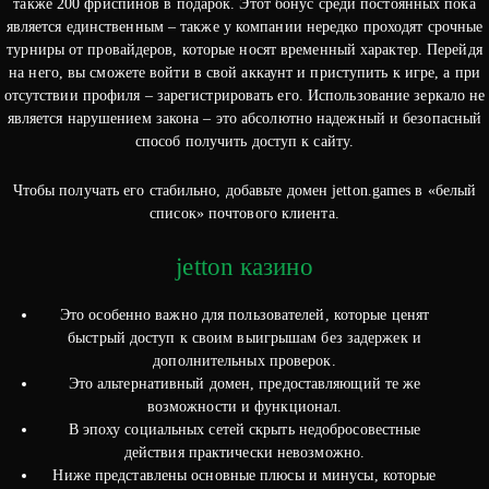
также 200 фриспинов в подарок. Этот бонус среди постоянных пока
является единственным – также у компании нередко проходят срочные
турниры от провайдеров, которые носят временный характер. Перейдя
на него, вы сможете войти в свой аккаунт и приступить к игре, а при
отсутствии профиля – зарегистрировать его. Использование зеркало не
является нарушением закона – это абсолютно надежный и безопасный
способ получить доступ к сайту.
Чтобы получать его стабильно, добавьте домен jetton.games в «белый
список» почтового клиента.
jetton казино
Это особенно важно для пользователей, которые ценят
быстрый доступ к своим выигрышам без задержек и
дополнительных проверок.
Это альтернативный домен, предоставляющий те же
возможности и функционал.
В эпоху социальных сетей скрыть недобросовестные
действия практически невозможно.
Ниже представлены основные плюсы и минусы, которые