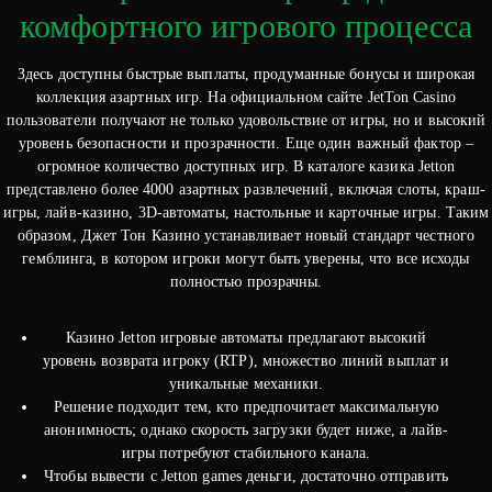
комфортного игрового процесса
Здесь доступны быстрые выплаты, продуманные бонусы и широкая
коллекция азартных игр. На официальном сайте JetTon Casino
пользователи получают не только удовольствие от игры, но и высокий
уровень безопасности и прозрачности. Еще один важный фактор –
огромное количество доступных игр. В каталоге казика Jetton
представлено более 4000 азартных развлечений, включая слоты, краш-
игры, лайв-казино, 3D-автоматы, настольные и карточные игры. Таким
образом, Джет Тон Казино устанавливает новый стандарт честного
гемблинга, в котором игроки могут быть уверены, что все исходы
полностью прозрачны.
Казино Jetton игровые автоматы предлагают высокий
уровень возврата игроку (RTP), множество линий выплат и
уникальные механики.
Решение подходит тем, кто предпочитает максимальную
анонимность; однако скорость загрузки будет ниже, а лайв-
игры потребуют стабильного канала.
Чтобы вывести с Jetton games деньги, достаточно отправить