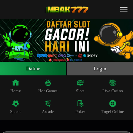
Beranda
Slot Online
Live Casino
Sportsbook
Arcade
Togel Online
Daftar
Login
Poker
Whatsapp
Home
Hot Games
Slots
Live Casino
Telegram
Sports
Arcade
Poker
Togel Online
Livechat