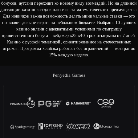
бонусов, аутсайд переходит ко новому виду возмездий. Но на длинной
дистанции казино всегда в плюсе из-за математического преимущества.
Для новичков важна возможность делать минимальные ставки — это
позволяет дольше играть на небольшом бюджете. Выбраны 10 лучших
казино онлайн с адекватными условиями по отыгрышу
приветственного бонуса – вейджер х25-х40, срок отыгрыша от 7 дней.
Казино с русской тематикой, ориентированное на отечественных
игроков. Программа кэшбэка работает без ограничений — возврат до
15% каждую неделю.
Penyedia Games