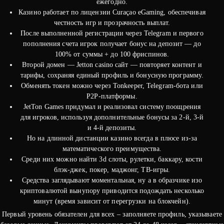
ежегодно.
Казино работает по лицензии Curaçao eGaming, обеспечивая
честность игр и прозрачность выплат.
После выполненной регистрации через Telegram и первого
пополнения счета игрок получает бонус на депозит — до
100% от суммы + до 100 фриспинов.
Второй домен — Jetton casino сайт — повторяет контент и
тарифы, сохраняя единый профиль и бонусную программу.
Обменять токен можно через Tonkeeper, Telegram-бота или
P2P-платформы.
JetTon Games придумал и реализовал систему поощрения
для игроков, используя дополнительные бонусы за 2-й, 3-й
и 4-й депозиты.
Но на длинной дистанции казино всегда в плюсе из-за
математического преимущества.
Среди них можно найти 3d слоты, рулетки, баккару, кости
блэк-джек, покер, маджонг, ТВ-игры.
Средства заглядывают моментальная, ну а в образчике изо
криптовалютой вынупору приводится подождать несколько
минут (время зависит от перегрузки на блокчейн).
Первый уровень обязателен для всех – заполняете профиль, указываете