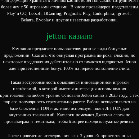
– информация хранится в личном кабинете. JetTon Casino сотрудничает
более чем с 50 игровыми студиями. В числе провайдеров представлены
Play’n GO, Betsoft, BGaming, Pragmatic Play, Endorphina, Igrosoft,
Belatra, Evoplay и другие известные разработчики.
jetton казино
Компания предлагает пользователям разные виды бонусных
предложений. Сказать, что бонусная программа широка, сложно, но
некоторые предложения действительно отличаются щедростью. Jetton
дает приветственный бонус 100% на первое пополнение счета.
Такая востребованность объясняется инновационной игровой
платформой, в которой имеется интеграция использования
криптовалют на любом уровне. Основано Jetton casino в 2023 году, с тех
пор его популярность стремительно растет. Работа осуществляется на
базе блокчейна TON и активно использует токен JETTON для
внутренних транзакций. Каталоги помечают Джеттон слоты по
провайдерам и тематикам, чтобы быстрее находить нужные релизы.
После проведение исследования всех 3 уровней приветственных