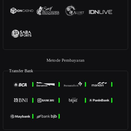
Metode Pembayaran
Transfer Bank