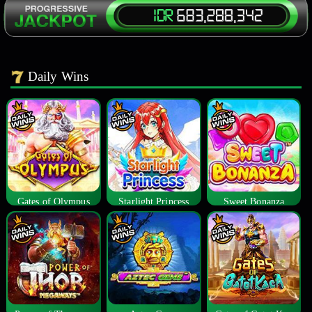
Daily Wins
Gates of Olympus
Starlight Princess
Sweet Bonanza