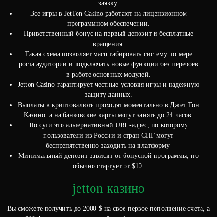
заявку.
Все игры в JetTon Casino работают на лицензионном
программном обеспечении.
Приветственный бонус на первый депозит и бесплатные
вращения.
Такая схема позволяет масштабировать систему по мере
роста аудитории и подключать новые функции без перебоев
в работе основных модулей.
Jetton Casino гарантирует честные условия игры и надежную
защиту данных.
Выплаты в криптовалюте проходят моментально в Джет Тон
Казино, а на банковские карты могут занять до 24 часов.
По сути это альтернативный URL-адрес, по которому
пользователи из России и стран СНГ могут
беспрепятственно заходить на платформу.
Минимальный депозит зависит от бонусной программы, но
обычно стартует от $10.
jetton казино
Вы сможете получить до 2000 $ на свое первое пополнение счета, а