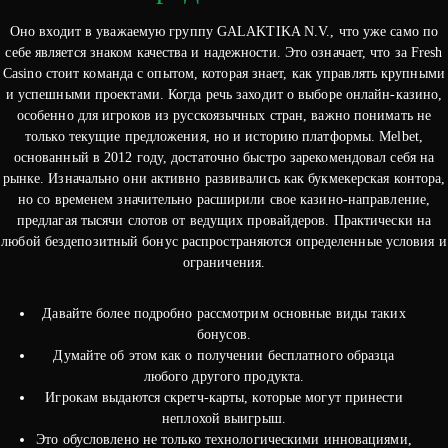
Оно входит в уважаемую группу GALAKTIKA N.V., что уже само по
себе является знаком качества и надежности. Это означает, что за Fresh
Casino стоит команда с опытом, которая знает, как управлять крупными
и успешными проектами. Когда речь заходит о выборе онлайн-казино,
особенно для игроков из русскоязычных стран, важно понимать не
только текущие предложения, но и историю платформы. Melbet,
основанный в 2012 году, достаточно быстро зарекомендовал себя на
рынке. Изначально они активно развивались как букмекерская контора,
но со временем значительно расширили свое казино-направление,
предлагая тысячи слотов от ведущих провайдеров. Практически на
любой бездепозитный бонус распространяются определенные условия и
ограничения.
Давайте более подробно рассмотрим основные виды таких
бонусов.
Думайте об этом как о получении бесплатного образца
любого другого продукта.
Игрокам выдаются скретч-карты, которые могут принести
неплохой выигрыш.
Это обусловлено не только технологическими инновациями,