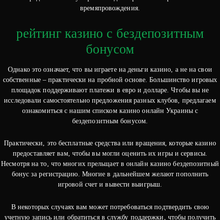
времяпровождения.
рейтинг казино с бездепозитным
бонусом
Однако это означает, что вы играете на деньги казино, а не на свои
собственные – практически на пробной основе. Большинство игровых
площадок поддерживают платежи в евро и долларе. Чтобы вы не
исследовали самостоятельно предложения разных клубов, предлагаем
ознакомиться с нашим списком казино онлайн Украины с
бездепозитным бонусом.
Практически, это бесплатные средства или вращения, которые казино
предоставляет вам, чтобы вы могли оценить их игры и сервисы.
Несмотря на то, что многих прельщает в онлайн казино бездепозитный
бонус за регистрацию. Многие в дальнейшем желают пополнить
игровой счет и вывести выигрыш.
В некоторых случаях вам может потребоваться подтвердить свою
учетную запись или обратиться в службу поддержки, чтобы получить