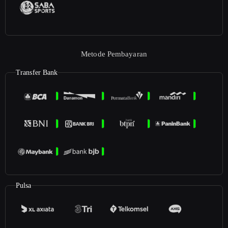
Metode Pembayaran
Transfer Bank
Pulsa