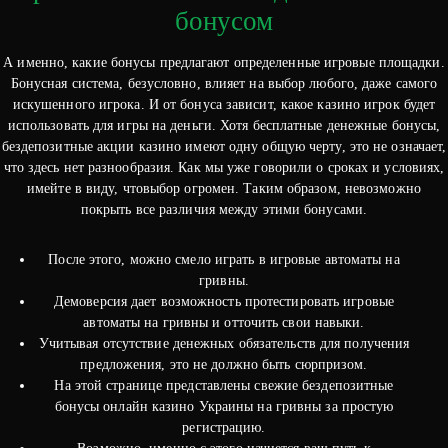
бонусом
А именно, какие бонусы предлагают определенные игровые площадки.
Бонусная система, безусловно, влияет на выбор любого, даже самого
искушенного игрока. И от бонуса зависит, какое казино игрок будет
использовать для игры на деньги. Хотя бесплатные денежные бонусы,
бездепозитные акции казино имеют одну общую черту, это не означает,
что здесь нет разнообразия. Как мы уже говорили о сроках и условиях,
имейте в виду, чтовыбор огромен. Таким образом, невозможно
покрыть все различия между этими бонусами.
После этого, можно смело играть в игровые автоматы на
гривны.
Демоверсия дает возможность протестировать игровые
автоматы на гривны и отточить свои навыки.
Учитывая отсутствие денежных обязательств для получения
предложения, это не должно быть сюрпризом.
На этой странице представлены свежие бездепозитные
бонусы онлайн казино Украины на гривны за простую
регистрацию.