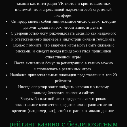
такими как интеграция VR-слотов и криптовалютных
платежей, но и агрессивной маркетинговой стратегией
платформ.
Он представляет собой минимальное число ставок, которые
должен сделать игрок, чтобы вывести деньги.
С уверенностью могу рекомендовать uacasino как надежного
и ответственного партнера в индустрии онлайн гемблинга.
Однако помните, что азартные игры могут быть связаны с
рисками, и следует всегда придерживаться принципов
ответственной игры.
После активации бонус за регистрацию в казино можно
использовать в различных играх.
Наиболее привлекательные площадки представлены в топ 20
рейтинга.
Иногда оператор хочет побудить игроков по-новому
взаимодействовать со своим сайтом.
Бонусы бесплатной игры предоставляют игрокам
значительное количество кредитов или ограничение по
времени (например, час), чтобы играть как можно дольше.
рейтинг казино с бездепозитным