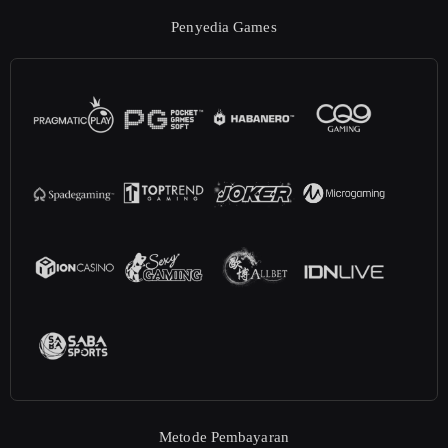
Penyedia Games
Metode Pembayaran