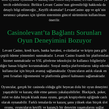
tercih edebilirsiniz. Birlikte Levant Casino’nun güvenilirliği hakkında da
detaylı bilgi edineceğiz._Keyifli okumalar! LevantCasino app ve apk’nin
sorunsuz çalışması için işletim sisteminin güncel sürümünün kullanılması
önerilir.
Casinolevant’ta Bağlantı Sorunları
Oyun Deneyimini Bozuyor
Levant Casino, kredi kartı, banka havalesi, e-cüzdanlar ve kripto para gibi
çeşitli ödeme yöntemleri sunmaktadır. Levant Casino lisanslı bir platformdan
hizmet sunmaktadır ve SSL şifreleme teknolojisi ile kullanıcı bilgileriyle
diğer hassas bilgiler korunmaktadır. Sosyal medya platformlarını takip ederek
kullanıcılar için birçok avantaj sağlamaktadır. Oyuncuların anlık olarak en
yeni fırsatları öğrenmesini ve platformla güncel kalmasını sağlamaktadır.
Oyuncular, gerçek bir casinoda olduğu gibi heyecan dolu bir oyun deneyimi
yaşayabilir ve kazanç elde etme şansını yakalayabilirler. Blackjack, poker,
rulet ve daha birçok klasik masa oyunu, gerçek krupiyelerin eşliğinde canlı
olarak oynanabilir. Farklı temalarda ve kazanç şansı yüksek olan birçok slot
oyunu, oyuncuların keyifli ve kazançlı bir deneyim yaşamalarını sağlar.