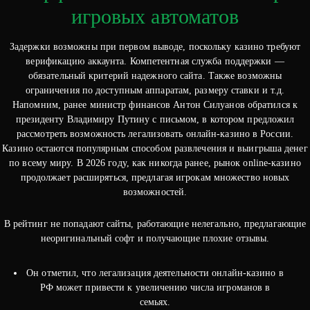
игровых автоматов
Задержки возможны при первом выводе, поскольку казино требуют
верификацию аккаунта. Компетентная служба поддержки —
обязательный критерий надежного сайта. Также возможны
ограничения по доступным аппаратам, размеру ставки и т.д.
Напомним, ранее министр финансов Антон Силуанов обратился к
президенту Владимиру Путину с письмом, в котором предложил
рассмотреть возможность легализовать онлайн-казино в России.
Казино остаются популярным способом развлечения и выигрыша денег
по всему миру. В 2026 году, как никогда ранее, рынок online-казино
продолжает расширяться, предлагая игрокам множество новых
возможностей.
В рейтинг не попадают сайты, работающие нелегально, предлагающие
неоригинальный софт и получающие плохие отзывы.
Он отметил, что легализация деятельности онлайн-казино в
РФ может привести к увеличению числа игроманов в
семьях.