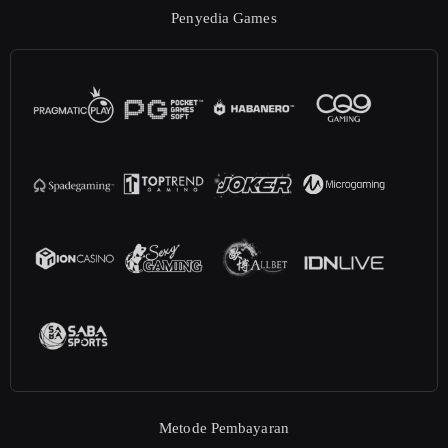
Penyedia Games
Metode Pembayaran