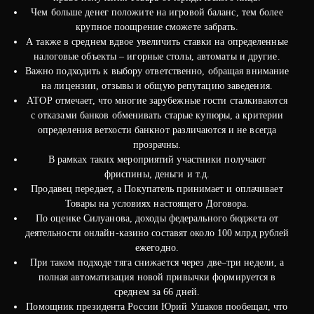
Чем больше денег положите на игровой баланс, тем более
крупное поощрение сможете забрать.
А также в среднем вдвое увеличить ставки на определенные
налоговые объекты – игорные столы, автоматы и другие.
Важно подходить к выбору ответственно, обращая внимание
на лицензии, отзывы и общую репутацию заведения.
АТОР отмечает, что многие зарубежные гости сталкиваются
с отказами банков обменивать старые купюры, а критерии
определения ветхости банкнот различаются и не всегда
прозрачны.
В рамках таких мероприятий участники получают
фриспины, деньги и т.д.
Продавец передает, а Покупатель принимает и оплачивает
Товары на условиях настоящего Договора.
По оценке Силуанова, доходы федерального бюджета от
деятельности онлайн-казино составят около 100 млрд рублей
ежегодно.
При таком подходе тяга снижается через две–три недели, а
полная автоматизация новой привычки формируется в
среднем за 66 дней.
Помощник президента России Юрий Ушаков пообещал, что