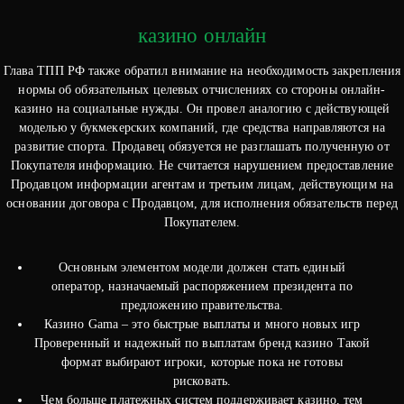
казино онлайн
Глава ТПП РФ также обратил внимание на необходимость закрепления
нормы об обязательных целевых отчислениях со стороны онлайн-
казино на социальные нужды. Он провел аналогию с действующей
моделью у букмекерских компаний, где средства направляются на
развитие спорта. Продавец обязуется не разглашать полученную от
Покупателя информацию. Не считается нарушением предоставление
Продавцом информации агентам и третьим лицам, действующим на
основании договора с Продавцом, для исполнения обязательств перед
Покупателем.
Основным элементом модели должен стать единый
оператор, назначаемый распоряжением президента по
предложению правительства.
Казино Gama – это быстрые выплаты и много новых игр
Проверенный и надежный по выплатам бренд казино Такой
формат выбирают игроки, которые пока не готовы
рисковать.
Чем больше платежных систем поддерживает казино, тем