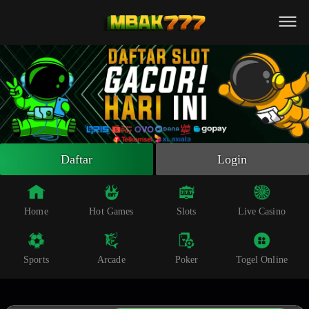
Beranda
Slot Online
Live Casino
Sportsbook
Arcade
Togel Online
Daftar
Login
Poker
Whatsapp
Home
Hot Games
Slots
Live Casino
Telegram
Sports
Arcade
Poker
Togel Online
Livechat