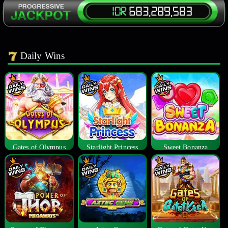
Daily Wins
Gates of Olympus
Starlight Princess
Sweet Bonanza