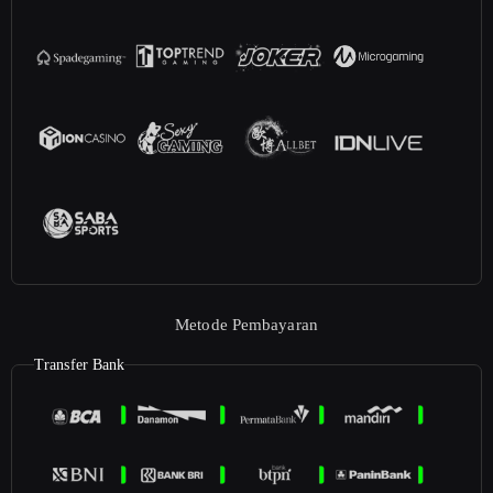
Metode Pembayaran
Transfer Bank