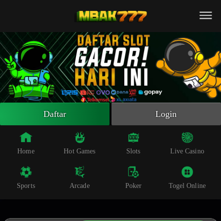
Beranda
Slot Online
Live Casino
Sportsbook
Arcade
Togel Online
Daftar
Login
Poker
Whatsapp
Home
Hot Games
Slots
Live Casino
Telegram
Sports
Arcade
Poker
Togel Online
Livechat