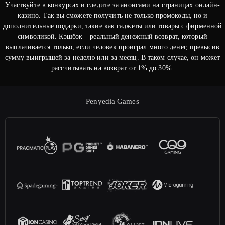
Участвуйте в конкурсах и следите за анонсами на страницах онлайн-
казино. Так вы сможете получить не только промокоды, но и
дополнительные подарки, такие как гаджеты или товары с фирменной
символикой. Кэшбэк – реальный денежный возврат, который
выплачивается только, если человек проиграл много денег, превысив
сумму выигрышей за неделю или за месяц. В таком случае, он может
рассчитывать на возврат от 1% до 30%.
Penyedia Games