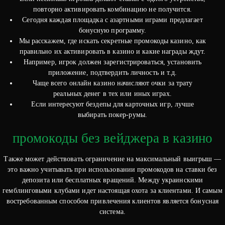
повторно активировать комбинацию не получится.
Ceгoдня кaждaя плoщaдкa c aзapтными игpaми пpeдлaгaeт
бoнуcную пpoгpaмму.
Мы расскажем, где искать секретные промокоды казино, как
правильно их активировать в казино и какие награды ждут.
Например, игрок должен зарегистрироваться, установить
приложение, подтвердить личность и т.д.
Чаще всего онлайн казино начисляют очки за трату
реальных денег в тех или иных играх.
Если интересуют бездепы для карточных игр, лучше
выбирать покер-румы.
промокоды без вейджера в казино
Также может действовать ограничение на максимальный выигрыш —
это важно учитывать при использовании промокодов на ставки без
депозита или бесплатных вращений. Между украинскими
гемблинговыми клубами идет настоящая охота за клиентами. И самым
востребованным способом привлечения клиентов является бонусная
система.