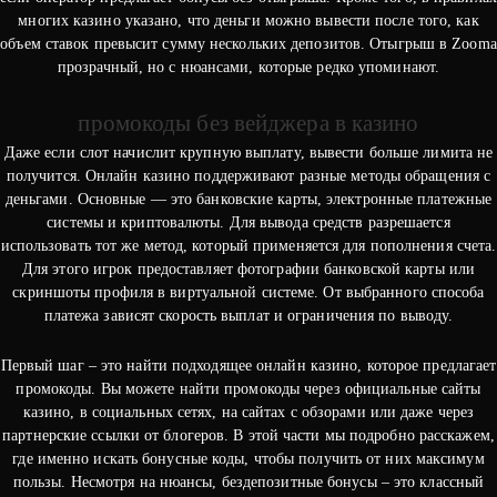
многих казино указано, что деньги можно вывести после того, как
объем ставок превысит сумму нескольких депозитов. Отыгрыш в Zooma
прозрачный, но с нюансами, которые редко упоминают.
промокоды без вейджера в казино
Даже если слот начислит крупную выплату, вывести больше лимита не
получится. Онлайн казино поддерживают разные методы обращения с
деньгами. Основные — это банковские карты, электронные платежные
системы и криптовалюты. Для вывода средств разрешается
использовать тот же метод, который применяется для пополнения счета.
Для этого игрок предоставляет фотографии банковской карты или
скриншоты профиля в виртуальной системе. От выбранного способа
платежа зависят скорость выплат и ограничения по выводу.
Первый шаг – это найти подходящее онлайн казино, которое предлагает
промокоды. Вы можете найти промокоды через официальные сайты
казино, в социальных сетях, на сайтах с обзорами или даже через
партнерские ссылки от блогеров. В этой части мы подробно расскажем,
где именно искать бонусные коды, чтобы получить от них максимум
пользы. Несмотря на нюансы, бездепозитные бонусы – это классный