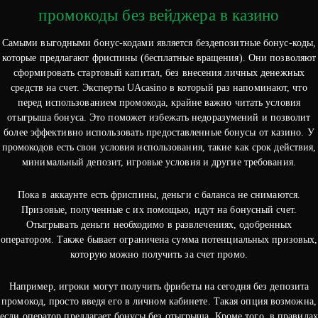
промокоды без вейджера в казино
Самыми выгодными бонус-кодами является бездепозитные бонус-коды,
которые предлагают фриспины (бесплатные вращения). Они позволяют
сформировать стартовый капитал, без внесения личных денежных
средств на счет. Эксперты UAcasino в который раз напоминают, что
перед использованием промокода, крайне важно читать условия
отыгрыша бонуса. Это поможет избежать недоразумений и позволит
более эффективно использовать предоставленные бонусы от казино. У
промокодов есть свои условия использования, такие как срок действия,
минимальный депозит, игровые условия и другие требования.
Пока в аккаунте есть фриспины, деньги с баланса не снимаются.
Призовые, полученные с их помощью, идут на бонусный счет.
Отыгрывать деньги необходимо в развлечениях, одобренных
оператором. Также бывает ограничена сумма потенциальных призовых,
которую можно получить за счет промо.
Например, игроки могут получить фрибеты на сегодня без депозита
промокод, просто введя его в личном кабинете. Такая опция возможна,
если оператор предлагает бонусы без отыгрыша. Кроме того, в правилах