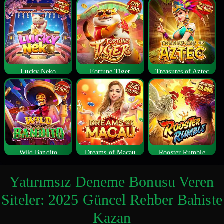
Lucky Neko
Fortune Tiger
Treasures of Aztec
Wild Bandito
Dreams of Macau
Rooster Rumble
Yatırımsız Deneme Bonusu Veren
Siteler: 2025 Güncel Rehber Bahiste
Kazan