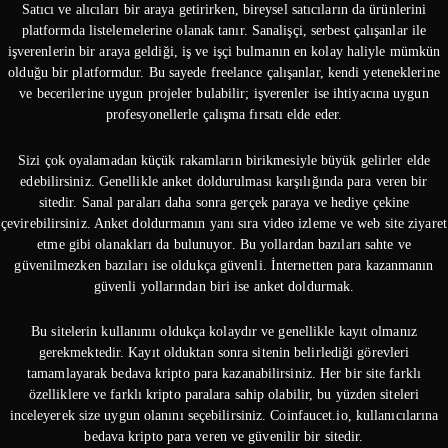
Satıcı ve alıcıları bir araya getirirken, bireysel satıcıların da ürünlerini
platformda listelemelerine olanak tanır. Sanalişçi, serbest çalışanlar ile
işverenlerin bir araya geldiği, iş ve işçi bulmanın en kolay haliyle mümkün
olduğu bir platformdur. Bu sayede freelance çalışanlar, kendi yeteneklerine
ve becerilerine uygun projeler bulabilir; işverenler ise ihtiyacına uygun
profesyonellerle çalışma fırsatı elde eder.
Sizi çok oyalamadan küçük rakamların birikmesiyle büyük gelirler elde
edebilirsiniz. Genellikle anket doldurulması karşılığında para veren bir
sitedir. Sanal paraları daha sonra gerçek paraya ve hediye çekine
çevirebilirsiniz. Anket doldurmanın yanı sıra video izleme ve web site ziyaret
etme gibi olanakları da bulunuyor. Bu yollardan bazıları sahte ve
güvenilmezken bazıları ise oldukça güvenli. İnternetten para kazanmanın
güvenli yollarından biri ise anket doldurmak.
Bu sitelerin kullanımı oldukça kolaydır ve genellikle kayıt olmanız
gerekmektedir. Kayıt olduktan sonra sitenin belirlediği görevleri
tamamlayarak bedava kripto para kazanabilirsiniz. Her bir site farklı
özelliklere ve farklı kripto paralara sahip olabilir, bu yüzden siteleri
inceleyerek size uygun olanını seçebilirsiniz. Coinfaucet.io, kullanıcılarına
bedava kripto para veren ve güvenilir bir sitedir.