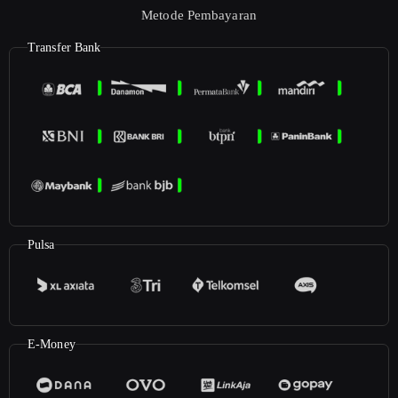
Metode Pembayaran
Transfer Bank
Pulsa
E-Money