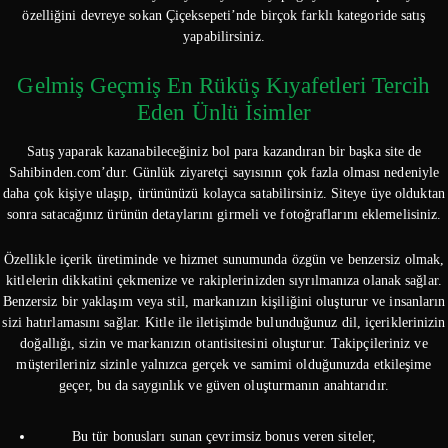
özelliğini devreye sokan Çiçeksepeti’nde birçok farklı kategoride satış
yapabilirsiniz.
Gelmiş Geçmiş En Rüküş Kıyafetleri Tercih
Eden Ünlü İsimler
Satış yaparak kazanabileceğiniz bol para kazandıran bir başka site de
Sahibinden.com’dur. Günlük ziyaretçi sayısının çok fazla olması nedeniyle
daha çok kişiye ulaşıp, ürününüzü kolayca satabilirsiniz. Siteye üye olduktan
sonra satacağınız ürünün detaylarını girmeli ve fotoğraflarını eklemelisiniz.
Özellikle içerik üretiminde ve hizmet sunumunda özgün ve benzersiz olmak,
kitlelerin dikkatini çekmenize ve rakiplerinizden sıyrılmanıza olanak sağlar.
Benzersiz bir yaklaşım veya stil, markanızın kişiliğini oluşturur ve insanların
sizi hatırlamasını sağlar. Kitle ile iletişimde bulunduğunuz dil, içeriklerinizin
doğallığı, sizin ve markanızın otantisitesini oluşturur. Takipçileriniz ve
müşterileriniz sizinle yalnızca gerçek ve samimi olduğunuzda etkileşime
geçer, bu da saygınlık ve güven oluşturmanın anahtarıdır.
Bu tür bonusları sunan çevrimsiz bonus veren siteler,