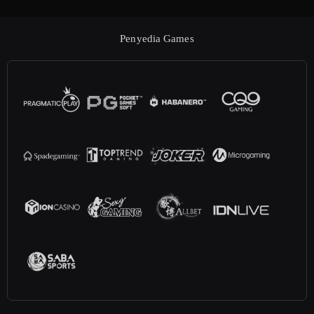
Penyedia Games