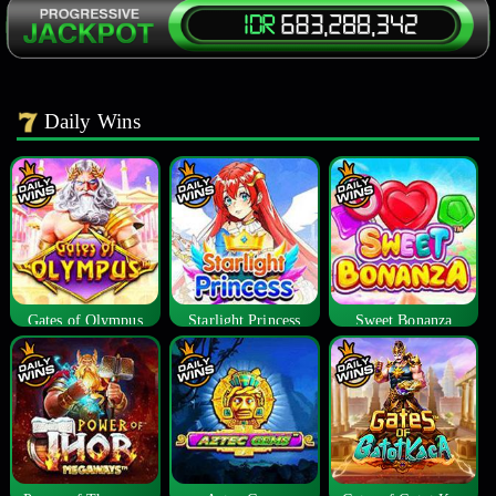
Daily Wins
Gates of Olympus
Starlight Princess
Sweet Bonanza