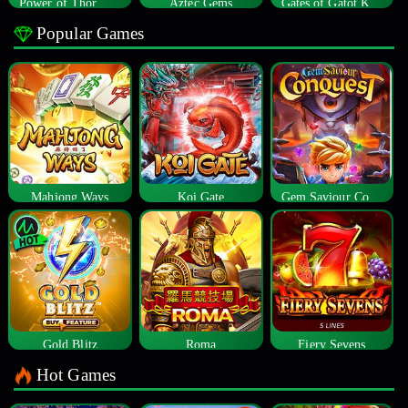
Power of Thor Megaways
Aztec Gems
Gates of Gatot Kaca
Popular Games
Mahjong Ways
Koi Gate
Gem Saviour Conquest
Gold Blitz
Roma
Fiery Sevens
Hot Games