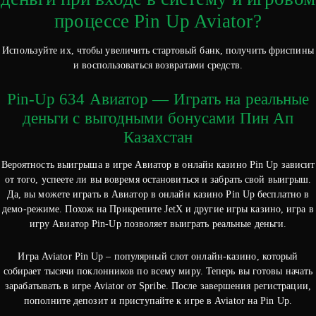
процессе Pin Up Aviator?
Используйте их, чтобы увеличить стартовый банк, получить фриспины
и воспользоваться возвратами средств.
Pin-Up 634 Авиатор — Играть на реальные
деньги с выгодными бонусами Пин Ап
Казахстан
Вероятность выигрыша в игре Авиатор в онлайн казино Pin Up зависит
от того, успеете ли вы вовремя остановиться и забрать свой выигрыш.
Да, вы можете играть в Авиатор в онлайн казино Pin Up бесплатно в
демо-режиме. Похож на Прикрепите JetX и другие игры казино, игра в
игру Авиатор Pin-Up позволяет выиграть реальные деньги.
Игра Aviator Pin Up – популярный слот онлайн-казино, который
собирает тысячи поклонников по всему миру. Теперь вы готовы начать
зарабатывать в игре Aviator от Spribe. После завершения регистрации,
пополните депозит и приступайте к игре в Aviator на Pin Up.