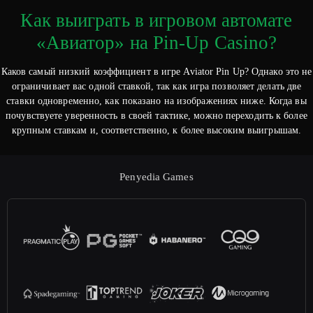
Как выиграть в игровом автомате
«Авиатор» на Pin-Up Casino?
Каков самый низкий коэффициент в игре Aviator Pin Up? Однако это не
ограничивает вас одной ставкой, так как игра позволяет делать две
ставки одновременно, как показано на изображениях ниже. Когда вы
почувствуете уверенность в своей тактике, можно переходить к более
крупным ставкам и, соответственно, к более высоким выигрышам.
Penyedia Games