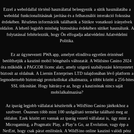
Ezzel a weboldallal történő használattal beleegyezik a sütik használatába a
weboldal funkcionalitásának javítása és a felhasználói interakció fokozása
érdekében. Részletes információk találhatók a Sütikre vonatkozó irányelvek
oldalon. A lehető legjobb minőség biztosítása érdekében sütiket használunk. A
folytatással feltételezzük, hogy Ön elfogadja adatvédelmi Adatvédelmi
Politika.
Ez az úgynevezett PWA app, amelyet elindítva egyetlen érintéssel
betölthetjük a kaszinó mobil böngészős változatát. A Wildsino Casino 2024
óta működik a PAGCOR licenc alatt, amely szigorú szabályozási környezetet
biztosít az oldalnak. A Liernin Enterprises LTD tulajdonában lévő platform a
legmodernebb biztonsági protokollokat alkalmazza, a többi között a 256-bites
SSL titkosítást. Hogy hátrány-e az, hogy a kaszinónak nincs saját
mobilalkalmazása?
Az iparág legjobb vállalatai készítették a WildSino Casino játékokhoz a
szoftvert. Összesen több mint 100 szolgáltató terméke található meg az
oldalon. Ezek között ott vannak az iparág vezető vállalatai is, úgy mint a
Microgaming, a Pragmatic Play, a Play’n Go, az Evolution, vagy épp a
NetEnt, hogy csak párat említsünk. A WildSino online kaszinó valódi pénz