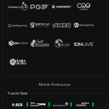
Metode Pembayaran
Transfer Bank