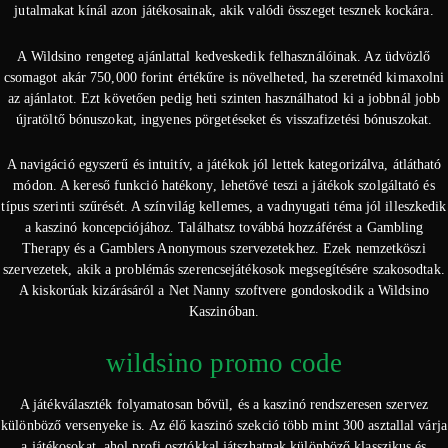
jutalmakat kínál azon játékosainak, akik valódi összeget tesznek kockára.
A Wildsino rengeteg ajánlattal kedveskedik felhasználóinak. Az üdvözlő
csomagot akár 750,000 forint értékűre is növelheted, ha szeretnéd kimaxolni
az ajánlatot. Ezt követően pedig heti szinten használhatod ki a jobbnál jobb
újratöltő bónuszokat, ingyenes pörgetéseket és visszafizetési bónuszokat.
A navigáció egyszerű és intuitív, a játékok jól lettek kategorizálva, átlátható
módon. A kereső funkció hatékony, lehetővé teszi a játékok szolgáltató és
típus szerinti szűrését. A színvilág kellemes, a vadnyugati téma jól illeszkedik
a kaszinó koncepciójához. Találhatsz továbbá hozzáférést a Gambling
Therapy és a Gamblers Anonymous szervezetekhez. Ezek nemzetköszi
szervezetek, akik a problémás szerencsejátékosok megsegítésére szakosodtak.
A kiskorúak kizárásáról a Net Nanny szoftvere gondoskodik a Wildsino
Kaszinóban.
wildsino promo code
A játékválaszték folyamatosan bővül, és a kaszinó rendszeresen szervez
különböző versenyeke is. Az élő kaszinó szekció több mint 300 asztallal várja
a játékosokat, ahol profi osztókkal játszhatnak különböző klasszikus és