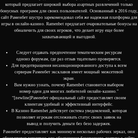
который предлагает широкий выбора азартных развлечений только
бонусных программ дли своих пользователей. Основанный в 2016 году,
сайт Раменбет шустро зарекомендовал себя же надежная платформа для
игры в онлайн-казино. Ramenbet предлагает очаровательные бонусы на
обналичить для своих игроков, что делает игру еще более
захватывающей и выгодной.
Следует отдавать предпочтение тематическим ресурсам
одноиз форумам, где раз отзыв тщательно проверяется.
Для предотвращения несанкционированного доступа к всем
серверам Раменбет эксклавов имеет мощный межсетевой
экран.
Вам нужно узнать, почему Ramenbet становится выбором
номер один для многих любителей онлайн-казино.”
“[newline]Раменбет официальный сайт предоставляет своим
клиентам удобный и эффективный интерфейс.
В Казино Ramenbet действует система уведомлений, которая
позволяет игрокам отслеживать статус своих заявок на
вывод и получить деньги без безо задержек.
Раменбет предоставляет как минимум несколько рабочих зеркал, они