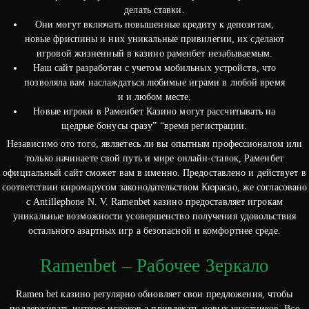
делать ставки.
Они могут включать повышенные кредиту к депозитам,
новые фриспины и них уникальные привилегии, их сделают
игровой жизненный в казино раменбет незабываемым.
Наш сайт разработан с учетом мобильных устройств, что
позволяла вам наслаждаться любимые играми в любой время
и и любом месте.
Новые игроки в Раменбет Казино могут рассчитывать на
щедрые бонусы сразу” “время регистрации.
Независимо ото того, являетесь ли вы опытным профессионалом или
только начинаете свой путь и мире онлайн-ставок, Раменбет
официальный сайт сможет вам в именно. Предоставлено и действует в
соответствии киромарусом законодательством Кюрасао, же согласовано
с Antillephone N. V. Ramenbet казино предоставляет игрокам
уникальные возможности усовершенство получения удовольствия
остального азартных игр а безопасной и комфортнее среде.
Ramenbet – Рабочее Зеркало
Ramen bet казино регулярно обновляет свои предложения, чтобы
поддерживать интерес игроков а привлекать новых участников. Все