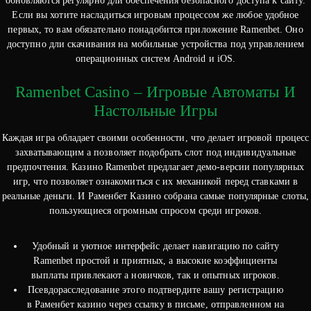
обновляются регулярно дли обеспечения безопасного доступа к сайту.
Если вы хотите насладиться игровым процессом же любое удобное
первых, то вам обязательно понадобится приложение Ramenbet. Оно
доступно дли скачивания на мобильные устройства под управлением
операционных систем Android и iOS.
Ramenbet Casino – Игровые Автоматы И
Настольные Игры
Каждая игра обладает своими особенности, что делает игровой процесс
захватывающим а позволяет подобрать слот под индивидуальные
предпочтения. Казино Ramenbet предлагает демо-версии популярных
игр, что позволяет ознакомиться с их механикой перед ставками в
реальные деньги. И Раменбет Казино собрана самые популярные слоты,
пользующиеся огромным спросом среди игроков.
Удобный и уютное интерфейс делает навигацию по сайту
Ramenbet простой и приятных, а высокие коэффициенты
выплаты привлекают а новичков, так и опытных игроков.
Псевдорасследование этого подтвердите вашу регистрацию
в Раменбет казино через ссылку в письме, отправленном на