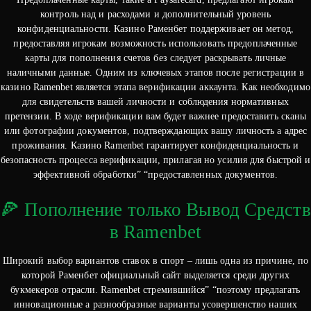
контроль над и расходами и дополнительный уровень
конфиденциальности. Казино Раменбет поддерживает он метод,
предоставляя игрокам возможность использовать предоплаченные
карты для пополнения счетов без следует раскрывать личные
наличными данные. Одним из ключевых этапов после регистрации в
казино Ramenbet является этапа верификации аккаунта. Как необходимо
для свидетельств вашей личности и соблюдения нормативных
претензии. В ходе верификации вам будет важнее предоставить сканы
или фотографии документов, подтверждающих вашу личность а адрес
проживания. Казино Ramenbet гарантирует конфиденциальность и
безопасность процесса верификации, прилагая но усилия для быстрой и
эффективной обработки” “предоставленных документов.
🍕 Пополнение только Вывод Средств
в Ramenbet
Широкий выбор вариантов ставок в спорт – лишь одна из причине, по
которой Раменбет официальный сайт выделяется среди других
букмекеров отрасли. Ramenbet стремившийся” “поэтому предлагать
инновационные а разнообразные варианты усовершенство наших