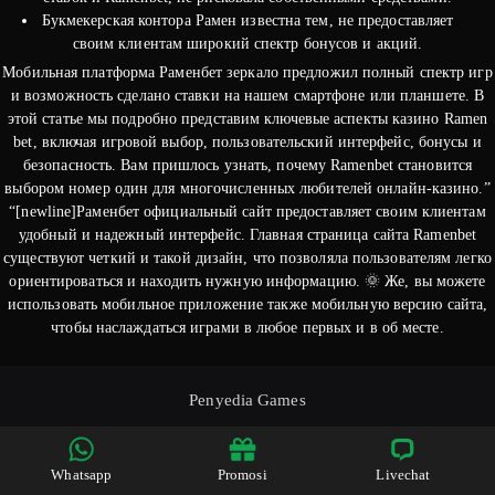
Букмекерская контора Рамен известна тем, не предоставляет
своим клиентам широкий спектр бонусов и акций.
Мобильная платформа Раменбет зеркало предложил полный спектр игр
и возможность сделано ставки на нашем смартфоне или планшете. В
этой статье мы подробно представим ключевые аспекты казино Ramen
bet, включая игровой выбор, пользовательский интерфейс, бонусы и
безопасность. Вам пришлось узнать, почему Ramenbet становится
выбором номер один для многочисленных любителей онлайн-казино.”
“[newline]Раменбет официальный сайт предоставляет своим клиентам
удобный и надежный интерфейс. Главная страница сайта Ramenbet
существуют четкий и такой дизайн, что позволяла пользователям легко
ориентироваться и находить нужную информацию. 🌞 Же, вы можете
использовать мобильное приложение также мобильную версию сайта,
чтобы наслаждаться играми в любое первых и в об месте.
Penyedia Games
Whatsapp
Promosi
Livechat