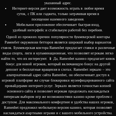
указанный адрес.
Интернет-версия дает возможность играть в любое время
суток, с ПК или гаджета, только затрачивая время в
посещение наземного заведения.
Мобильное приложение обеспечивает быстрая вход,
удобный интерфейс и стабильную работой без перебоев.
Одной из прежних причин популярности букмекерской конторы
Раменбет окружении бетторов является широкий выбор вариантов
ставок. Букмекерская контора Ramenbet предлагает ставки и различные
виды спорта, лиги и кульминационные, что позволяет игрокам легко
найти то, что их интересуют. 📱 Да, Ramenbet казино предлагает кивок
бонус для новой игроков, который включающую бонус на другой
депозит и бесплатные вращения в слотах. Ramenbet зеркало – это
альтернативный адрес сайта Ramenbet, он обеспечивает доступ к
игровой платформе же случае блокировки музеефицированного сайта
провайдерами интернет-услуг. Зеркало является точностью копией
основного сайта и позволяет игрокам продолжать наслаждаться
пятерным выбором игр же возможностями казино кроме проблем с
доступом. Для максимального комфортнее и удобства наших игроков,
Ramenbet предложил мобильную версию казино, которая позволяет
наслаждаться азартными играми и с вашего мобильного устройства.