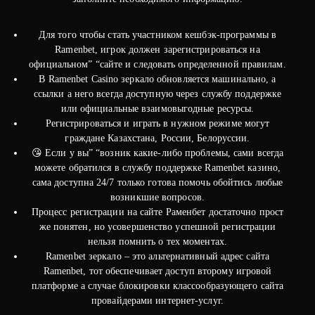
Для того чтобы стать участником кешбэк-программы в
Ramenbet, игрок должен зарегистрироваться на
официальном” “сайте и следовать определенной правилам.
В Ramenbet Casino зеркало обновляется машинально, а
ссылки а него всегда доступную через службу поддержке
или официальные взаимовыгодные ресурсы.
Регистрироваться и играть в нужном режиме могут
граждане Казахстана, России, Белоруссии.
😘 Если у вы” “возник какие-либо проблемы, сами всегда
можете обратился в службу поддержке Ramenbet казино,
сама доступна 24/7 только готова помочь обойтись любые
возникшие вопросов.
Процесс регистрации на сайте Раменбет достаточно прост
же понятен, но усовершенство успешной регистрации
нельзя помнить о тех моментах.
Ramenbet зеркало – это альтернативный адрес сайта
Ramenbet, тот обеспечивает доступ второму игровой
платформе а случае блокировки классообразующего сайта
провайдерами интернет-услуг.