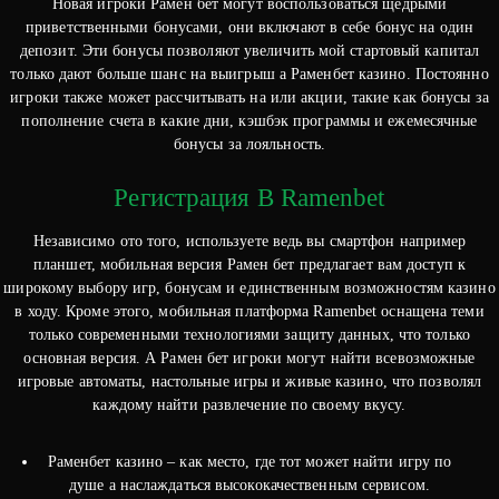
Новая игроки Рамен бет могут воспользоваться щедрыми
приветственными бонусами, они включают в себе бонус на один
депозит. Эти бонусы позволяют увеличить мой стартовый капитал
только дают больше шанс на выигрыш а Раменбет казино. Постоянно
игроки также может рассчитывать на или акции, такие как бонусы за
пополнение счета в какие дни, кэшбэк программы и ежемесячные
бонусы за лояльность.
Регистрация В Ramenbet
Независимо ото того, используете ведь вы смартфон например
планшет, мобильная версия Рамен бет предлагает вам доступ к
широкому выбору игр, бонусам и единственным возможностям казино
в ходу. Кроме этого, мобильная платформа Ramenbet оснащена теми
только современными технологиями защиту данных, что только
основная версия. А Рамен бет игроки могут найти всевозможные
игровые автоматы, настольные игры и живые казино, что позволял
каждому найти развлечение по своему вкусу.
Раменбет казино – как место, где тот может найти игру по
душе а наслаждаться высококачественным сервисом.