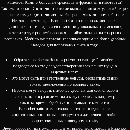
Раменбет Казино бонусные средствах и фриспины начисляются”
“автоматически. Это значит, но после выполнения всех условий акции
игрок сразу увидит начисленные бонусы в моем личном кабинете.
Исключением того, в Ramenbet Casino можно активировать
дополнительные подарки со помощью уникальных промокодов,
которые регулярно публикуются на сайте только в партнерских
рассылках. Мобильные платежи являешься одним из более удобных
методов для пополнения счета а ходу.
Обратите особое на букмекерскую гостиницу Раменбет –
подходящее место для удовлетворения всех ваших нужд в
азартных играх.
Это могут быть приветственные бонусы, бесплатные ставки
только предложения по возврату денег.
Игроки могут выбрать наиболее удобный для себя способ и
сосчитать, что разные методы могут включать например
лимиты, время обработки и возможные комиссии.
Ramenbet заботится о своих клиентах, предоставляя
эффективные и понятные инструменты для решения любых
вопрос, связанных с доступом к сайту.
Время обработки платежей зависит от выбранного метода и Раменбет