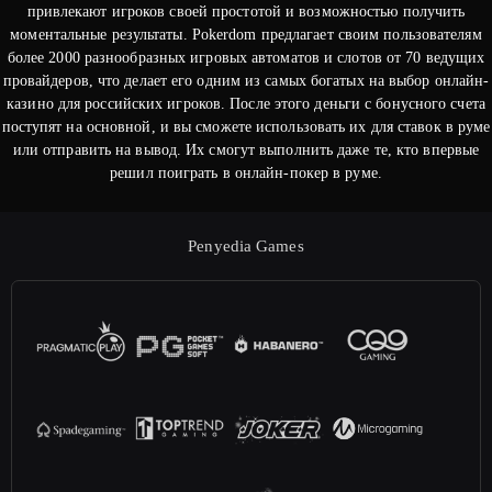
привлекают игроков своей простотой и возможностью получить
моментальные результаты. Pokerdom предлагает своим пользователям
более 2000 разнообразных игровых автоматов и слотов от 70 ведущих
провайдеров, что делает его одним из самых богатых на выбор онлайн-
казино для российских игроков. После этого деньги с бонусного счета
поступят на основной, и вы сможете использовать их для ставок в руме
или отправить на вывод. Их смогут выполнить даже те, кто впервые
решил поиграть в онлайн-покер в руме.
Penyedia Games