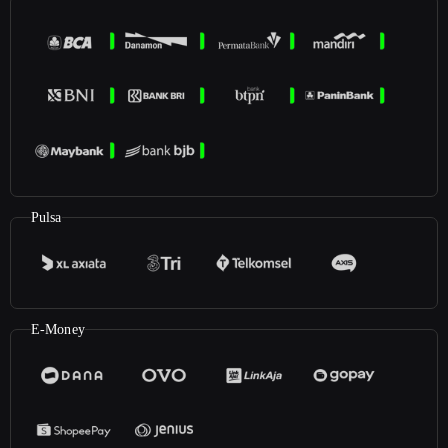
Pulsa
E-Money