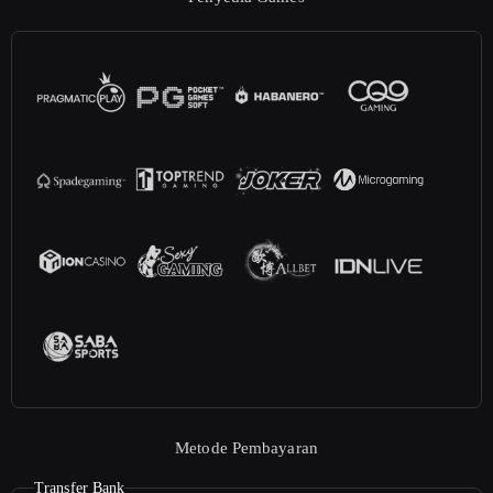
Metode Pembayaran
Transfer Bank