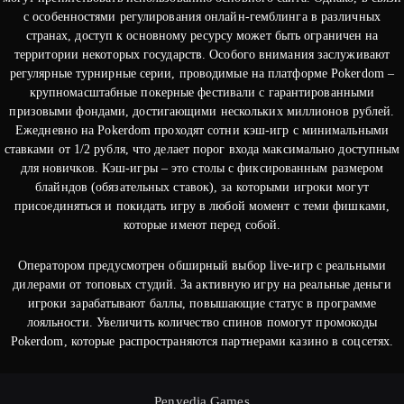
с особенностями регулирования онлайн-гемблинга в различных
странах, доступ к основному ресурсу может быть ограничен на
территории некоторых государств. Особого внимания заслуживают
регулярные турнирные серии, проводимые на платформе Pokerdom –
крупномасштабные покерные фестивали с гарантированными
призовыми фондами, достигающими нескольких миллионов рублей.
Ежедневно на Pokerdom проходят сотни кэш-игр с минимальными
ставками от 1/2 рубля, что делает порог входа максимально доступным
для новичков. Кэш-игры – это столы с фиксированным размером
блайндов (обязательных ставок), за которыми игроки могут
присоединяться и покидать игру в любой момент с теми фишками,
которые имеют перед собой.
Оператором предусмотрен обширный выбор live-игр с реальными
дилерами от топовых студий. За активную игру на реальные деньги
игроки зарабатывают баллы, повышающие статус в программе
лояльности. Увеличить количество спинов помогут промокоды
Pokerdom, которые распространяются партнерами казино в соцсетях.
Penyedia Games