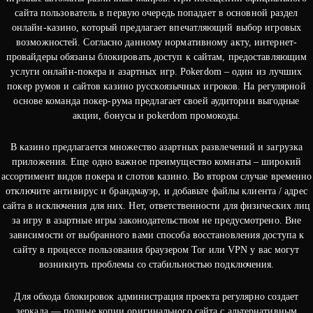
сайта пользователь в первую очередь попадает в основной раздел
онлайн-казино, который предлагает впечатляющий выбор игровых
возможностей. Согласно данному нормативному акту, интернет-
провайдеры обязаны блокировать доступ к сайтам, предоставляющим
услуги онлайн-покера и азартных игр. Pokerdom – один из лучших
покер румов и сайтов казино русскоязычных игроков. На регулярной
основе команда покер-рума предлагает своей аудитории выгодные
акции, бонусы и pokerdom промокоды.
В казино предлагается множество азартных развлечений и загрузка
приложения. Еще одно важное преимущество комнаты – широкий
ассортимент видов покера и слотов казино. Во втором случае временно
отключите антивирус и брандмауэр, и добавьте файлы клиента / адрес
сайта в исключения для них. Нет, ответственности для физических лиц
за игру в азартные игры законодательством не предусмотрено. Вне
зависимости от выбранного вами способа восстановления доступа к
сайту в процессе пользования браузером Tor или VPN у вас могут
возникнуть проблемы со стабильностью подключения.
Для обхода блокировок администрация проекта регулярно создает
зеркала — полные копии оригинального сайта с альтернативным