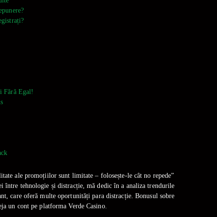
ite
epunere?
gistrați?
i Fără Egal!
s
ack
itate ale promoțiilor sunt limitate – folosește-le cât no repede”
 între tehnologie și distracție, mă dedic în a analiza trendurile
nt, care oferă multe oportunități para distracție. Bonusul sobre
deja un cont pe platforma Verde Casino.