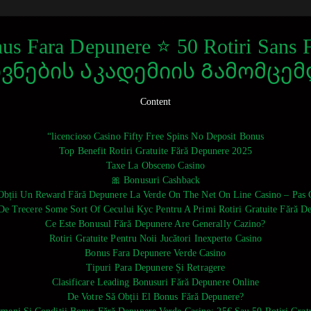
s Fara Depunere ⭐ 50 Rotiri Sans 
ვნების Აკადემიის Გამომცე
Content
“licencioso Casino Fifty Free Spins No Deposit Bonus
Top Benefit Rotiri Gratuite Fără Depunere 2025
Taxe La Obsceno Casino
🎀 Bonusuri Cashback
bții Un Reward Fără Depunere La Verde On The Net On Line Casino – Pas 
De Trecere Some Sort Of Cecului Kyc Pentru A Primi Rotiri Gratuite Fără D
Ce Este Bonusul Fără Depunere Are Generally Cazino?
Rotiri Gratuite Pentru Noii Jucători Inexperto Casino
Bonus Fara Depunere Verde Casino
Tipuri Para Depunere Și Retragere
Clasificare Leading Bonusuri Fără Depunere Online
De Votre Să Obții El Bonus Fără Depunere?