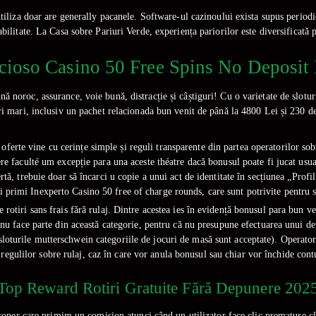
utiliza doar are generally pacanele. Software-ul cazinoului exista supus periodi
abilitate. La Casa sobre Pariuri Verde, experiența pariorilor este diversificată
ncioso Casino 50 Free Spins No Deposit
 noroc, assurance, voie bună, distracție și câștiguri! Cu o varietate de slotur
i mari, inclusiv un pachet relacionada bun venit de până la 4800 Lei și 230 de 
oferte vine cu cerințe simple și reguli transparente din partea operatorilor sob
e faculté um excepție para una aceste théatre dacă bonusul poate fi jucat usua
rtă, trebuie doar să încarci u copie a unui act de identitate în secțiunea „Prof
ei primi Inexperto Casino 50 free of charge rounds, care sunt potrivite pentru s
rotiri sans frais fără rulaj. Dintre acestea ies în evidență bonusul para bun ven
nu face parte din această categorie, pentru că nu presupune efectuarea unui de
e sloturile mutterschwein categoriile de jocuri de masă sunt acceptate). Operatori
regulilor sobre rulaj, caz în care vor anula bonusul sau chiar vor închide cont
Top Reward Rotiri Gratuite Fără Depunere 202
 proper care primim un comision atunci când un utilizator face clic premature c