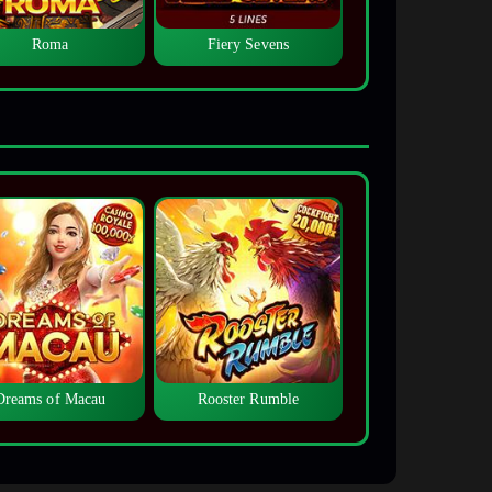
Roma
Fiery Sevens
Dreams of Macau
Rooster Rumble