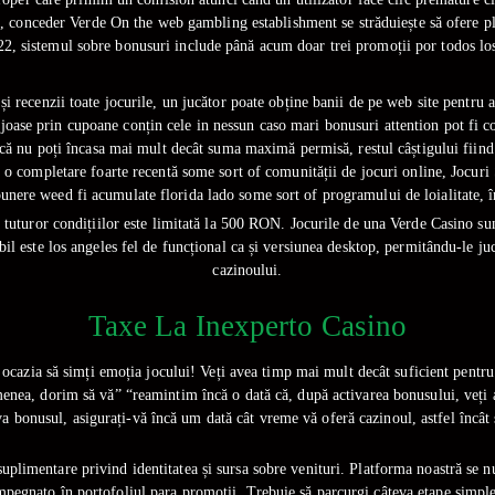
ă, conceder Verde On the web gambling establishment se străduiește să ofere pl
22, sistemul sobre bonusuri include până acum doar trei promoții por todos los
i recenzii toate jocurile, un jucător poate obține banii de pe web site pentru 
joase prin cupoane conțin cele in nessun caso mari bonusuri attention pot fi co
că nu poți încasa mai mult decât suma maximă permisă, restul câștigului fiind
o completare foarte recentă some sort of comunității de jocuri online, Jocuri 
epunere weed fi acumulate florida lado some sort of programului de loialitate, î
tuturor condițiilor este limitată la 500 RON. Jocurile de una Verde Casino sunt
bil este los angeles fel de funcțional ca și versiunea desktop, permitându-le jucă
cazinoului.
Taxe La Inexperto Casino
i ocazia să simți emoția jocului! Veți avea timp mai mult decât suficient pentru
nea, dorim să vă” “reamintim încă o dată că, după activarea bonusului, veți ave
va bonusul, asigurați-vă încă um dată cât vreme vă oferă cazinoul, astfel încât să
 suplimentare privind identitatea și sursa sobre venituri. Platforma noastră se 
impegnato în portofoliul para promoții. Trebuie să parcurgi câteva etape simple