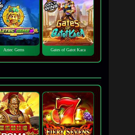
Aztec Gems
Gates of Gatot Kaca