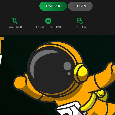
DAFTAR
LOGIN
ARCADE
TOGEL ONLINE
POKER