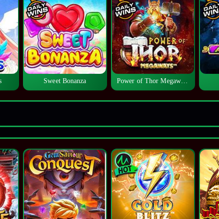
s
Sweet Bonanza
Power of Thor Megaways