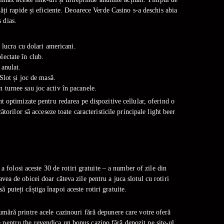
ăți rapide și eficiente. Deoarece Verde Casino s-a deschis abia
 dias.
a lucra cu dolari americani.
lectate în club.
 anulat.
Slot și joc de masă.
n turnee sau joc activ în pacanele.
 optimizate pentru redarea pe dispozitive cellular, oferind o
torilor să acceseze toate caracteristicile principale light beer
 a folosi aceste 30 de rotiri gratuite – a number of zile din
a de obicei doar câteva zile pentru a juca slotul cu rotiri
 puteți câștiga înapoi aceste rotiri gratuite.
numără printre acele cazinouri fără depunere care votre oferă
 pentru the revendica un bonus cazino fără depozit pe site-ul