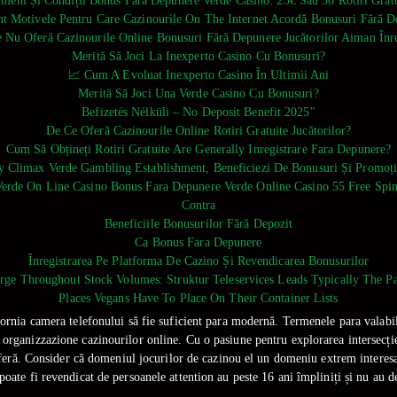
rmeni Și Condiții Bonus Fără Depunere Verde Casino: 25€ Sau 50 Rotiri Gratu
nt Motivele Pentru Care Cazinourile On The Internet Acordă Bonusuri Fără D
 Nu Oferă Cazinourile Online Bonusuri Fără Depunere Jucătorilor Aiman Înre
Merită Să Joci La Inexperto Casino Cu Bonusuri?
📈 Cum A Evoluat Inexperto Casino În Ultimii Ani
Merită Să Joci Una Verde Casino Cu Bonusuri?
Befizetés Nélküli – No Deposit Benefit 2025″
De Ce Oferă Cazinourile Online Rotiri Gratuite Jucătorilor?
Cum Să Obțineți Rotiri Gratuite Are Generally Inregistrare Fara Depunere?
y Climax Verde Gambling Establishment, Beneficiezi De Bonusuri Și Promoți
Verde On Line Casino Bonus Fara Depunere Verde Online Casino 55 Free Spin
Contra
Beneficiile Bonusurilor Fără Depozit
Ca Bonus Fara Depunere
Înregistrarea Pe Platforma De Cazino Și Revendicarea Bonusurilor
rge Throughout Stock Volumes: Struktur Teleservices Leads Typically The P
Places Vegans Have To Place On Their Container Lists
fornia camera telefonului să fie suficient para modernă. Termenele para valabil
organizzazione cazinourilor online. Cu o pasiune pentru explorarea intersecției
e oferă. Consider că domeniul jocurilor de cazinou el un domeniu extrem interesa
oate fi revendicat de persoanele attention au peste 16 ani împliniți și nu au 