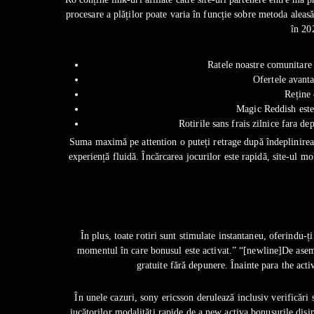
procesare a plăților poate varia în funcție sobre metoda aleas
în 20
Ratele noastre comunitare ș
Ofertele avanta
Reține 
Magic Reddish este 
Rotirile sans frais zilnice fara d
Suma maximă pe attention o puteți retrage după îndeplinirea 
experiență fluidă. Încărcarea jocurilor este rapidă, site-ul mo
În plus, toate rotiri sunt stimulate instantaneu, oferindu-ț
momentul în care bonusul este activat.” “[newline]De aseme
gratuite fără depunere. Înainte para the acti
În unele cazuri, sony ericsson derulează inclusiv verificări
jucătorilor modalități rapide de a new activa bonusurile dis