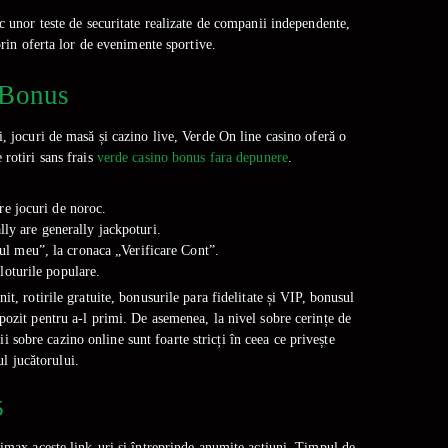
c unor teste de securitate realizate de companii independente,
 prin oferta lor de evenimente sportive.
 Bonus
i, jocuri de masă și cazino live, Verde On line casino oferă o
rotiri sans frais
verde casino bonus fara depunere
.
re jocuri de noroc.
lly are generally jackpoturi.
ilul meu”, la cronaca „Verificare Cont”.
loturile populare.
it, rotirile gratuite, bonusurile para fidelitate și VIP, bonusul
pozit pentru a-l primi. De asemenea, la nivel sobre cerințe de
i sobre cazino online sunt foarte stricți în ceea ce privește
ul jucătorului.
5
limax aceste link-uri și întreprinde anumite acțiuni. Timpul de