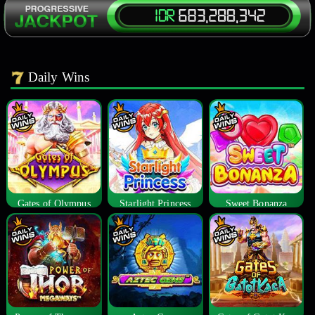
Daily Wins
Gates of Olympus
Starlight Princess
Sweet Bonanza