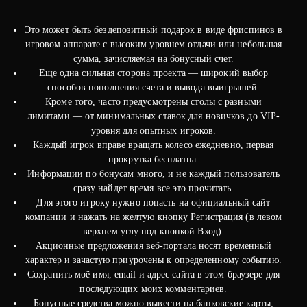
Это может быть бездепозитный подарок в виде фриспинов в
игровом аппарате с высоким уровнем отдачи или небольшая
сумма, зачисляемая на бонусный счет.
Еще одна сильная сторона проекта — широкий выбор
способов пополнения счета и вывода выигрышей.
Кроме того, часто предусмотрены столы с разными
лимитами — от минимальных ставок для новичков до VIP-
уровня для опытных игроков.
Каждый игрок вправе вращать колесо ежедневно, первая
прокрутка бесплатна.
Информации по бонусам много, и не каждый пользователь
сразу найдет время все это прочитать.
Для этого игроку нужно попасть на официальный сайт
компании и нажать на желтую кнопку Регистрация (в левом
верхнем углу под кнопкой Вход).
Акционные предложения веб-портала носят временный
характер и зачастую приурочены к определенному событию.
Сохранить моё имя, email и адрес сайта в этом браузере для
последующих моих комментариев.
Бонусные средства можно вывести на банковские карты,