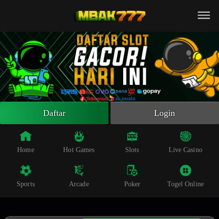
Beranda
Slot Online
Live Casino
Sportsbook
Arcade
Togel Online
Daftar
Login
Poker
Whatsapp
Home
Hot Games
Slots
Live Casino
Telegram
Sports
Arcade
Poker
Togel Online
Livechat