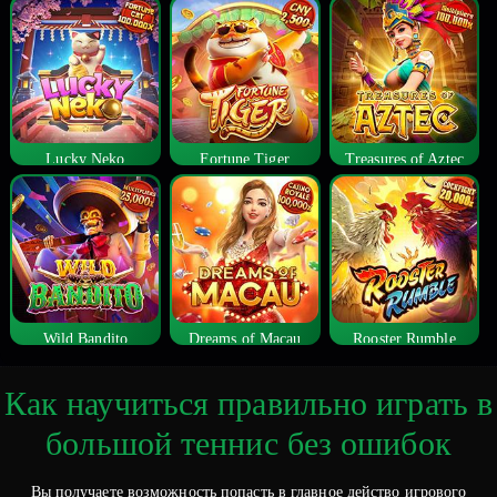
Lucky Neko
Fortune Tiger
Treasures of Aztec
Wild Bandito
Dreams of Macau
Rooster Rumble
Как научиться правильно играть в
большой теннис без ошибок
Вы получаете возможность попасть в главное действо игрового