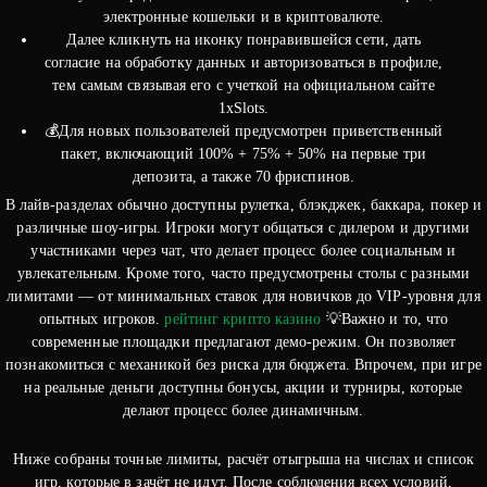
электронные кошельки и в криптовалюте.
Далее кликнуть на иконку понравившейся сети, дать
согласие на обработку данных и авторизоваться в профиле,
тем самым связывая его с учеткой на официальном сайте
1xSlots.
💰Для новых пользователей предусмотрен приветственный
пакет, включающий 100% + 75% + 50% на первые три
депозита, а также 70 фриспинов.
В лайв-разделах обычно доступны рулетка, блэкджек, баккара, покер и
различные шоу-игры. Игроки могут общаться с дилером и другими
участниками через чат, что делает процесс более социальным и
увлекательным. Кроме того, часто предусмотрены столы с разными
лимитами — от минимальных ставок для новичков до VIP-уровня для
опытных игроков.
рейтинг крипто казино
💡Важно и то, что
современные площадки предлагают демо-режим. Он позволяет
познакомиться с механикой без риска для бюджета. Впрочем, при игре
на реальные деньги доступны бонусы, акции и турниры, которые
делают процесс более динамичным.
Ниже собраны точные лимиты, расчёт отыгрыша на числах и список
игр, которые в зачёт не идут. После соблюдения всех условий,