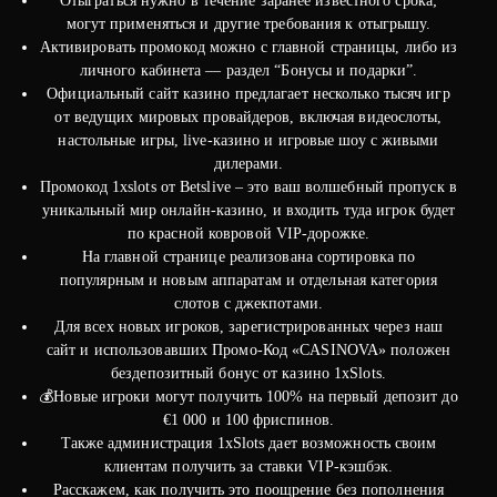
Отыграться нужно в течение заранее известного срока;
могут применяться и другие требования к отыгрышу.
Активировать промокод можно с главной страницы, либо из
личного кабинета — раздел “Бонусы и подарки”.
Официальный сайт казино предлагает несколько тысяч игр
от ведущих мировых провайдеров, включая видеослоты,
настольные игры, live-казино и игровые шоу с живыми
дилерами.
Промокод 1xslots от Betslive – это ваш волшебный пропуск в
уникальный мир онлайн-казино, и входить туда игрок будет
по красной ковровой VIP-дорожке.
На главной странице реализована сортировка по
популярным и новым аппаратам и отдельная категория
слотов с джекпотами.
Для всех новых игроков, зарегистрированных через наш
сайт и использовавших Промо-Код «CASINOVA» положен
бездепозитный бонус от казино 1xSlots.
💰Новые игроки могут получить 100% на первый депозит до
€1 000 и 100 фриспинов.
Также администрация 1xSlots дает возможность своим
клиентам получить за ставки VIP-кэшбэк.
Расскажем, как получить это поощрение без пополнения