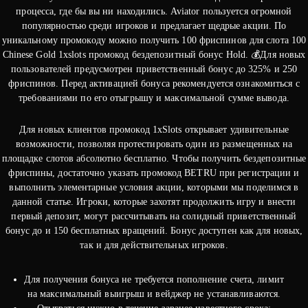
процесса, где бы вы ни находились. Aviator пользуется огромной
популярностью среди игроков и предлагает щедрые акции. По
уникальному промокоду можно получить 100 фриспинов для слота 100
Chinese Gold 1xslots промокод бездепозитный бонус Hold. 💰Для новых
пользователей предусмотрен приветственный бонус до 325% и 250
фриспинов. Перед активацией бонуса рекомендуется ознакомиться с
требованиями по его отыгрышу и максимальной сумме вывода.
Для новых клиентов промокод 1xSlots открывает удивительные
возможности, позволяя протестировать один из размещенных на
площадке слотов абсолютно бесплатно. Чтобы получить бездепозитные
фриспины, достаточно указать промокод BETRU при регистрации и
выполнить элементарные условия акции, которыми мы поделимся в
данной статье. Игроки, которые захотят продолжить игру и внести
первый депозит, могут рассчитывать на солидный приветственный
бонус до и 150 бесплатных вращений. Бонус доступен как для новых,
так и для действительных игроков.
Для получения бонуса не требуется пополнение счета, лимит
на максимальный выигрыш и вейджер не устанавливаются.