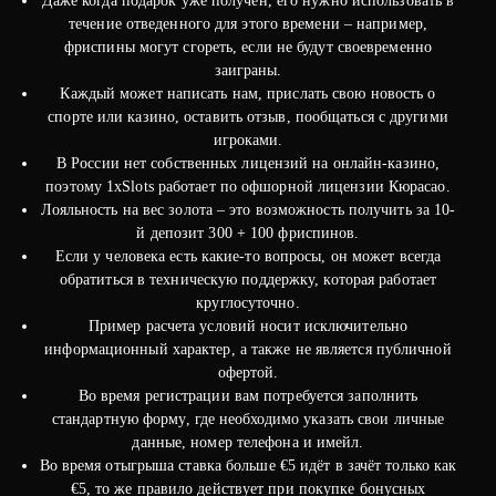
Даже когда подарок уже получен, его нужно использовать в
течение отведенного для этого времени – например,
фриспины могут сгореть, если не будут своевременно
заиграны.
Каждый может написать нам, прислать свою новость о
спорте или казино, оставить отзыв, пообщаться с другими
игроками.
В России нет собственных лицензий на онлайн-казино,
поэтому 1xSlots работает по офшорной лицензии Кюрасао.
Лояльность на вес золота – это возможность получить за 10-
й депозит 300 + 100 фриспинов.
Если у человека есть какие-то вопросы, он может всегда
обратиться в техническую поддержку, которая работает
круглосуточно.
Пример расчета условий носит исключительно
информационный характер, а также не является публичной
офертой.
Во время регистрации вам потребуется заполнить
стандартную форму, где необходимо указать свои личные
данные, номер телефона и имейл.
Во время отыгрыша ставка больше €5 идёт в зачёт только как
€5, то же правило действует при покупке бонусных