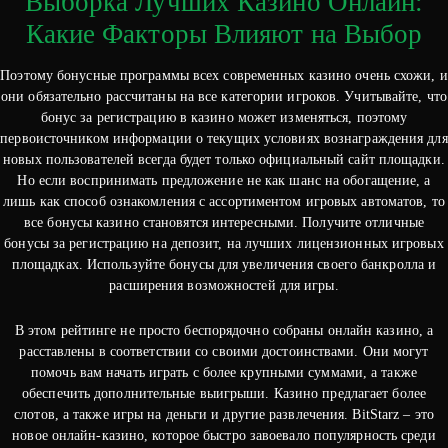
Выборка Лучших Казино Онлайн:
Какие Факторы Влияют на Выбор
Поэтому бонусные программы всех современных казино очень схожи, и
они обязательно рассчитаны на все категории игроков. Учитывайте, что
бонус за регистрацию в казино может изменяться, поэтому
первоисточником информации о текущих условиях вознаграждения для
новых пользователей всегда будет только официальный сайт площадки.
Но если воспринимать предложение не как шанс на обогащение, а
лишь как способ ознакомления с ассортиментом игровых автоматов, то
все бонусы казино становятся интересными. Получите отличные
бонусы за регистрацию на депозит, на лучших лицензионных игровых
площадках. Используйте бонусы для увеличения своего банкролла и
расширения возможностей для игры.
В этом рейтинге не просто беспорядочно собраны онлайн казино, а
расставлены в соответствии со своими достоинствами. Они могут
помочь вам начать играть с более крупными суммами, а также
обеспечить дополнительные выигрыши. Казино предлагает более
слотов, а также игры на деньги и другие развлечения. BitStarz – это
новое онлайн-казино, которое быстро завоевало популярность среди