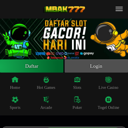
Beranda
Slot Online
Live Casino
Sportsbook
Arcade
Togel Online
Daftar
Login
Poker
Whatsapp
Home
Hot Games
Slots
Live Casino
Telegram
Sports
Arcade
Poker
Togel Online
Livechat