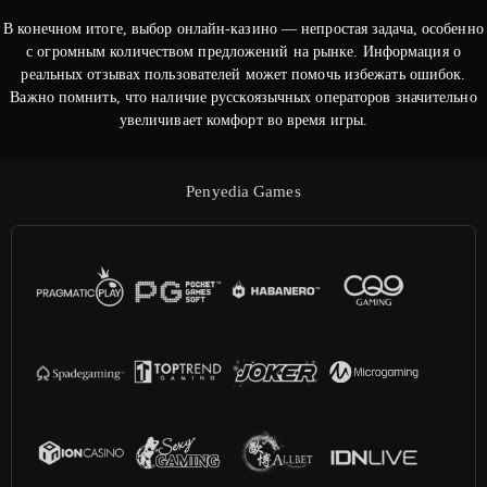
В конечном итоге, выбор онлайн-казино — непростая задача, особенно
с огромным количеством предложений на рынке. Информация о
реальных отзывах пользователей может помочь избежать ошибок.
Важно помнить, что наличие русскоязычных операторов значительно
увеличивает комфорт во время игры.
Penyedia Games