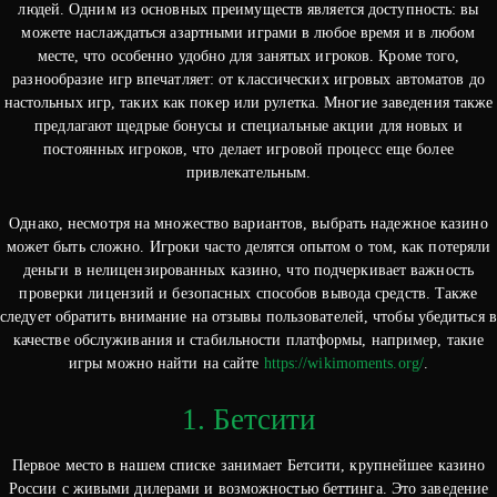
людей. Одним из основных преимуществ является доступность: вы
можете наслаждаться азартными играми в любое время и в любом
месте, что особенно удобно для занятых игроков. Кроме того,
разнообразие игр впечатляет: от классических игровых автоматов до
настольных игр, таких как покер или рулетка. Многие заведения также
предлагают щедрые бонусы и специальные акции для новых и
постоянных игроков, что делает игровой процесс еще более
привлекательным.
Однако, несмотря на множество вариантов, выбрать надежное казино
может быть сложно. Игроки часто делятся опытом о том, как потеряли
деньги в нелицензированных казино, что подчеркивает важность
проверки лицензий и безопасных способов вывода средств. Также
следует обратить внимание на отзывы пользователей, чтобы убедиться в
качестве обслуживания и стабильности платформы, например, такие
игры можно найти на сайте
https://wikimoments.org/
.
1. Бетсити
Первое место в нашем списке занимает Бетсити, крупнейшее казино
России с живыми дилерами и возможностью беттинга. Это заведение