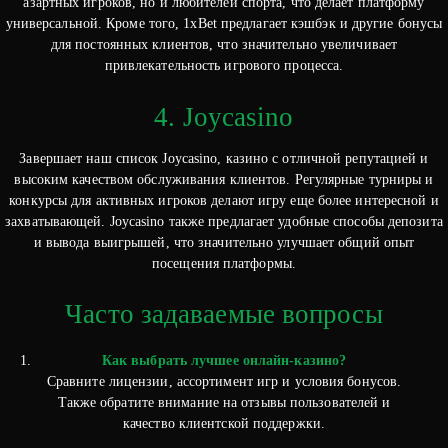
азартных игроков, но и любителей спорта, что делает платформу
универсальной. Кроме того, 1xBet предлагает кэшбэк и другие бонусы
для постоянных клиентов, что значительно увеличивает
привлекательность игрового процесса.
4. Joycasino
Завершает наш список Joycasino, казино с отличной репутацией и
высоким качеством обслуживания клиентов. Регулярные турниры и
конкурсы для активных игроков делают игру еще более интересной и
захватывающей. Joycasino также предлагает удобные способы депозита
и вывода выигрышей, что значительно улучшает общий опыт
посещения платформы.
Часто задаваемые вопросы
Как выбрать лучшее онлайн-казино?
Сравните лицензии, ассортимент игр и условия бонусов.
Также обратите внимание на отзывы пользователей и
качество клиентской поддержки.