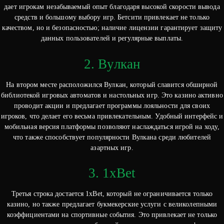
дает игрокам незабываемый опыт благодаря высокой скорости вывода
средств и большому выбору игр. Бетсити привлекает не только
качеством, но и безопасностью; наличие лицензии гарантирует защиту
данных пользователей и регулярные выплаты.
2. Вулкан
На втором месте расположился Вулкан, который славится обширной
библиотекой игровых автоматов и настольных игр. Это казино активно
проводит акции и предлагает программы лояльности для своих
игроков, что делает его весьма привлекательным. Удобный интерфейс и
мобильная версия платформы позволяют наслаждаться игрой на ходу,
что также способствует популярности Вулкана среди любителей
азартных игр.
3. 1xBet
Третья строка достается 1xBet, который не ограничивается только
казино, но также предлагает букмекерские услуги с великолепными
коэффициентами на спортивные события. Это привлекает не только