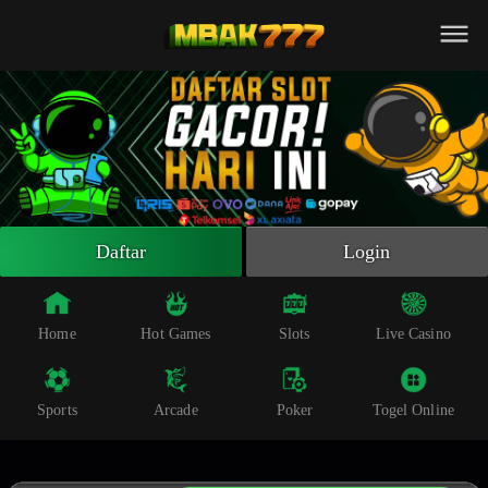
Beranda
Slot Online
Live Casino
Sportsbook
Arcade
Togel Online
Daftar
Login
Poker
Whatsapp
Home
Hot Games
Slots
Live Casino
Telegram
Sports
Arcade
Poker
Togel Online
Livechat