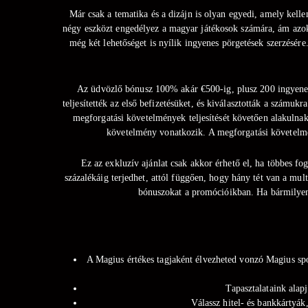
Már csak a tematika és a dizájn is olyan egyedi, amely kelle
négy eszközt engedélyez a magyar játékosok számára, ám azokb
még két lehetőséget is nyílik ingyenes pörgetések szerzésér
Az üdvözlő bónusz 100% akár €500-ig, plusz 200 ingyenes 
teljesítették az első befizetésüket, és kiválasztották a szám
megforgatási követelmények teljesítését követően alakulnak
követelmény vonatkozik. A megforgatási követelmény
Ez az exkluzív ajánlat csak akkor érhető el, ha többes fo
százalékáig terjedhet, attól függően, hogy hány tét van a mul
bónuszokat a promócióikban. Ha bármilyen 
A Magius értékes tagjaként élvezheted vonzó Magius spo
Tapasztalataink alapj
Válassz hitel- és bankkártyák