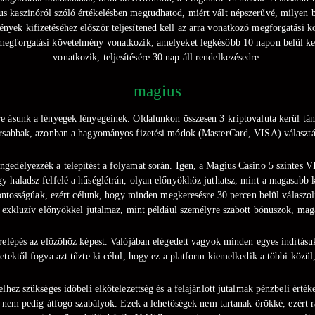
s kaszinóról szóló értékelésben megtudhatod, miért vált népszerűvé, milyen b
nyek kifizetéséhez először teljesítened kell az arra vonatkozó megforgatási 
megforgatási követelmény vonatkozik, amelyeket legkésőbb 10 napon belül kell
vonatkozik, teljesítésére 30 nap áll rendelkezésedre.
magius
re ásunk a lényegek lényegeinek. Oldalunkon összesen 3 kriptovaluta kerül tá
yorsabbak, azonban a hagyományos fizetési módok (MasterCard, VISA) választá
ngedélyezzék a telepítést a folyamat során. Igen, a Magius Casino 5 szintes 
ogy haladsz felfelé a hűséglétrán, olyan előnyökhöz juthatsz, mint a magasabb 
ntosságúak, ezért célunk, hogy minden megkeresésre 30 percen belül válaszolj
xkluzív előnyökkel jutalmaz, mint például személyre szabott bónuszok, magas
épés az előzőhöz képest. Valójában elégedett vagyok minden egyes indításukk
tektől fogva azt tűzte ki célul, hogy ez a platform kiemelkedik a többi közül, 
hez szükséges időbeli elkötelezettség és a felajánlott jutalmak pénzbeli érték
nem pedig átfogó szabályok. Ezek a lehetőségek nem tartanak örökké, ezért r