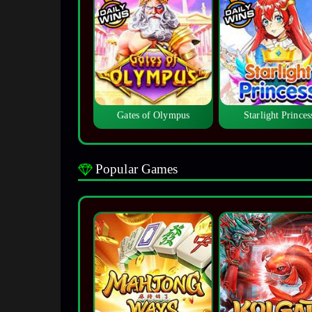
Gates of Olympus
Starlight Princes
Popular Games