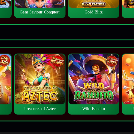
Gem Saviour Conquest
Gold Blitz
Treasures of Aztec
Wild Bandito