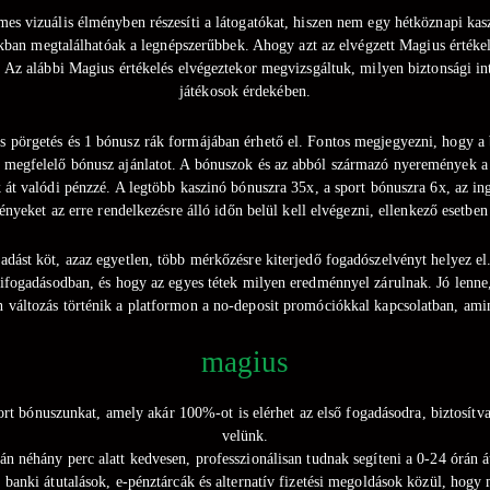
mes vizuális élményben részesíti a látogatókat, hiszen nem egy hétköznapi kas
an megtalálhatóak a legnépszerűbbek. Ahogy azt az elvégzett Magius értékelés
e. Az alábbi Magius értékelés elvégeztekor megvizsgáltuk, milyen biztonsági in
játékosok érdekében.
pörgetés és 1 bónusz rák formájában érhető el. Fontos megjegyezni, hogy a b
ukra megfelelő bónusz ajánlatot. A bónuszok és az abból származó nyeremények 
 át valódi pénzzé. A legtöbb kaszinó bónuszra 35x, a sport bónuszra 6x, az 
eket az erre rendelkezésre álló időn belül kell elvégezni, ellenkező esetben
gadást köt, azaz egyetlen, több mérkőzésre kiterjedő fogadószelvényt helyez el.
tifogadásodban, és hogy az egyes tétek milyen eredménnyel zárulnak. Jó lenne,
változás történik a platformon a no-deposit promóciókkal kapcsolatban, amint 
magius
rt bónuszunkat, amely akár 100%-ot is elérhet az első fogadásodra, biztosítva
velünk.
án néhány perc alatt kedvesen, professzionálisan tudnak segíteni a 0-24 órán á
, banki átutalások, e-pénztárcák és alternatív fizetési megoldások közül, hogy