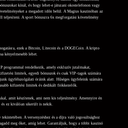
ónuszokat kínál, és hogy lehet-e játszani okostelefonon vagy
követelményeket a megadott időn belül. A Magius kaszinóban az
 teljesíteni. A sport bónuszra 6x megforgatási követelmény
mogatásra, ezek a Bitcoin, Litecoin és a DOGECoin. A kripto
sa kényelmesebb lehet.
VIP programmal rendelkezik, amely exkluzív jutalmakat,
kifizetési limitek, egyedi bónuszok és csak VIP-tagok számára
unk ügyfélszolgálati óráink alatt. Hűséges ügyfeleink számára
abb kifizetési limitek és dedikált fiókkezelők.
al, amit készítenek, ami nem kis teljesítmény. Amennyire én
és ez kiválóan sikerült is nekik.
e tekintetében. A versenyzéshez és a díjra való jogosultsághoz
agadd meg őket, amíg lehet. Garantáljuk, hogy a többi kaszinó