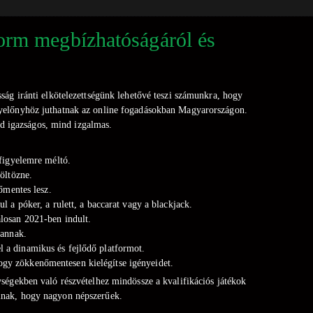
form megbízhatóságáról és
ság iránti elkötelezettségünk lehetővé teszi számunkra, hogy
senyelőnyhöz juthatnak az online fogadásokban Magyarországon.
d igazságos, mind izgalmas.
figyelemre méltó.
öltözne.
őmentes lesz.
 a póker, a rulett, a baccarat vagy a blackjack.
losan 2021-ben indult.
vannak.
el a dinamikus és fejlődő platformot.
hogy zökkenőmentesen kielégítse igényeidet.
ségekben való részvételhez mindössze a kvalifikációs játékok
talnak, hogy nagyon népszerűek.