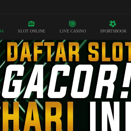
DA
SLOT ONLINE
LIVE CASINO
SPORTSBOOK