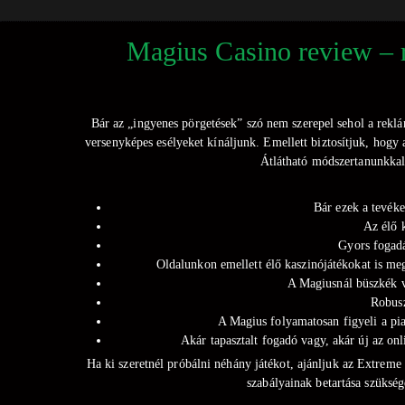
Magius Casino review – r
Bár az „ingyenes pörgetések” szó nem szerepel sehol a reklá
versenyképes esélyeket kínáljunk. Emellett biztosítjuk, hogy
Átlátható módszertanunkkal
Bár ezek a tevék
Az élő 
Gyors fogadá
Oldalunkon emellett élő kaszinójátékokat is meg
A Magiusnál büszkék v
Robusz
A Magius folyamatosan figyeli a piac
Akár tapasztalt fogadó vagy, akár új az on
Ha ki szeretnél próbálni néhány játékot, ajánljuk az Extrem
szabályainak betartása szükség