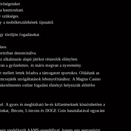
etőségeinket.
a hasznosítani.
y szükséges.
gy a mobilkészülékének típusától.
gy töröljön fogadásokat.
ásos.
orintban denominálva.
z alkalmazás alapú játékot részesítik előnyben.
 van a győzelemre, és máris megvan a nyeremény.
mellett lettek feladva a támogatott sportokra. Oldalunk az
encsejáték szolgáltatások lebonyolításához. A Magius Casino
ökkenőmentes online fogadási élményt helyezzük előtérbe
tel. A gyors és megbízható be-és kifizetéseknek köszönhetően a
ainkat, Bitcoin, Litecoin és DOGE Coin használatával egyaránt
inó nem rendelkezik AAMS-engedéllyel, hanem egy nemzetközi,