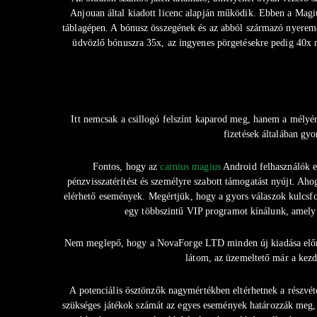
Anjouan által kiadott licenc alapján működik. Ebben a Magiu
táblagépen. A bónusz összegének és az abból származó nyeremé
üdvözlő bónuszra 35x, az ingyenes pörgetésekre pedig 40x 
Itt nemcsak a csillogó felszínt kaparod meg, hanem a mélyé
fizetések általában g
Fontos, hogy az
carnius magius
Android felhasználók e
pénzvisszatérítést és személyre szabott támogatást nyújt. Ah
elérhető események. Megértjük, hogy a gyors válaszok kulcsfo
egy többszintű VIP programot kínálunk, amely e
Nem meglepő, hogy a NovaForge LTD minden új kiadása előrel
látom, az üzemeltető már a kezde
A potenciális ösztönzők nagymértékben eltérhetnek a részvétel
szükséges játékok számát az egyes események határozzák meg, 